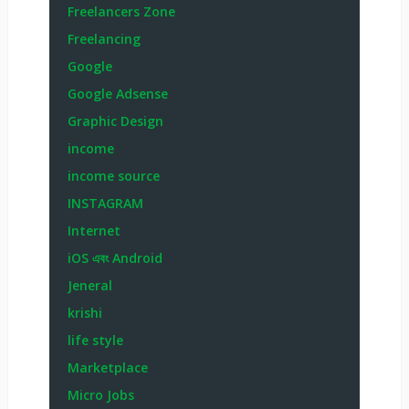
Freelancers Zone
Freelancing
Google
Google Adsense
Graphic Design
income
income source
INSTAGRAM
Internet
iOS এবং Android
Jeneral
krishi
life style
Marketplace
Micro Jobs