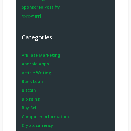
Sponsored Post কি?
মতামত/পরামর্শ
Categories
Affiliate Marketing
Android Apps
Article Writing
Bank Loan
bitcoin
Blogging
Buy Sell
Computer Information
Cryptocurrency