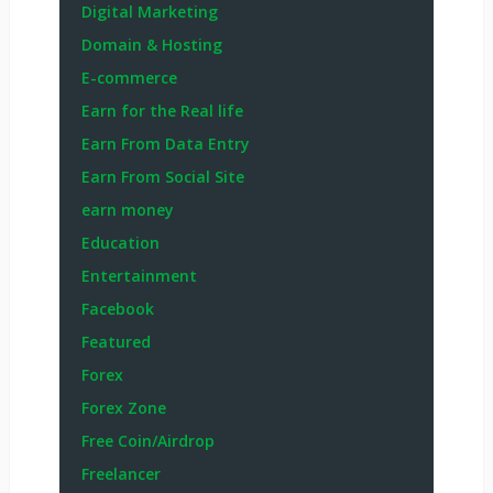
Digital Marketing
Domain & Hosting
E-commerce
Earn for the Real life
Earn From Data Entry
Earn From Social Site
earn money
Education
Entertainment
Facebook
Featured
Forex
Forex Zone
Free Coin/Airdrop
Freelancer