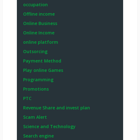
occupation
Offline income
Online Business
Online Income
online platform
Outsorcing
Payment Method
Play online Games
Programming
Promotions
PTC
Revenue Share and invest plan
Scam Alert
Science and Technology
Search engine