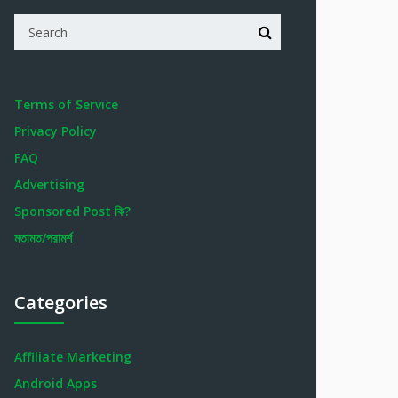
Terms of Service
Privacy Policy
FAQ
Advertising
Sponsored Post কি?
মতামত/পরামর্শ
Categories
Affiliate Marketing
Android Apps