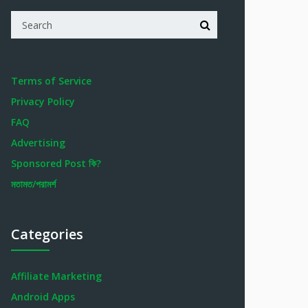
Terms of Service
Privacy Policy
FAQ
Advertising
Sponsored Post কি?
মতামত/পরামর্শ
Categories
Affiliate Marketing
Android Apps