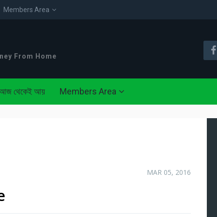
Members Area
oney From Home
আজ থেকেই আয়
Members Area
MAR 05, 2016
e