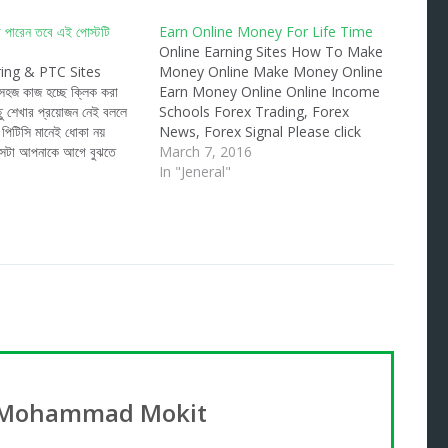
া পারেন তবে এই পোস্টটি
Earn Online Money For Life Time
Online Earning Sites How To Make
ing & PTC Sites
Money Online Make Money Online
হজ কাজ হচ্ছে ক্লিক করা
Earn Money Online Online Income
 শেখার প্রয়োজন নেই বললে
Schools Forex Trading, Forex
িটিসি মানেই ধোকা নয়
News, Forex Signal Please click
 সেটা আপনাকে আগে বুঝতে
here
March 7, 2016
লো মূলত ট্রাফিক বা ওয়েব
In "Jeneral"
য়ার একটা প্রসেস ।আর এই
ামান্য কিছু…
 Mohammad Mokit