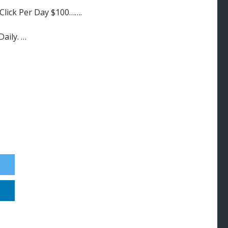
Click Per Day $100…….
aily. …