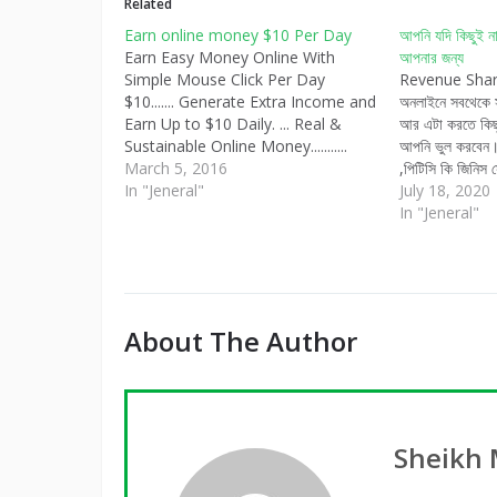
Related
Earn online money $10 Per Day
আপনি যদি কিছুই ন
Earn Easy Money Online With
আপনার জন্য
Simple Mouse Click Per Day
Revenue Shar
$10....... Generate Extra Income and
অনলাইনে সবথেকে স
Earn Up to $10 Daily. ... Real &
আর এটা করতে কিছু
Sustainable Online Money...........
আপনি ভুল করবেন।প
Online Earning King Sites List .......
March 5, 2016
,পিটিসি কি জিনিস
Please Click Here For Register
In "Jeneral"
হবে।পিটিসি সাইটগু
July 18, 2020
(Bellow):
সাইট ভিজিটর নেও
In "Jeneral"
www.onlineincomeschools.com
প্রসেসের মাধ্যমে স
About The Author
Sheikh