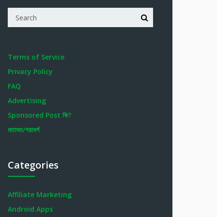
Terms of Service
Privacy Policy
FAQ
Advertising
Sponsored Post কি?
মতামত/পরামর্শ
Categories
Affiliate Marketing
Android Apps