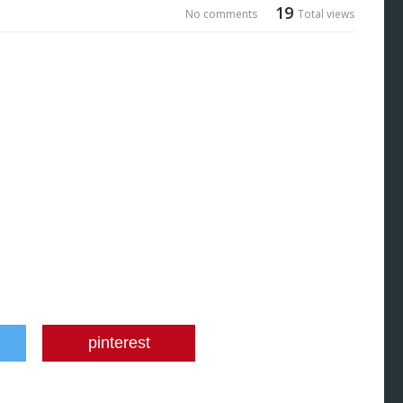
19
No comments
Total views
pinterest