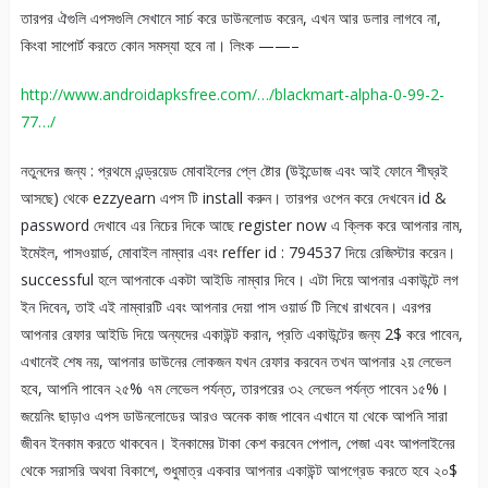
তারপর ঐগুলি এপসগুলি সেখানে সার্চ করে ডাউনলোড করেন, এখন আর ডলার লাগবে না,
কিংবা সাপোর্ট করতে কোন সমস্যা হবে না। লিংক ——–
http://www.androidapksfree.com/…/blackmart-alpha-0-99-2-
77…/
নতুনদের জন্য : প্রথমে এন্ড্রয়েড মোবাইলের প্লে ষ্টোর (উইন্ডোজ এবং আই ফোনে শীঘ্রই
আসছে) থেকে ezzyearn এপস টি install করুন। তারপর ওপেন করে দেখবেন id &
password দেখাবে এর নিচের দিকে আছে register now এ ক্লিক করে আপনার নাম,
ইমেইল, পাসওয়ার্ড, মোবাইল নাম্বার এবং reffer id : 794537 দিয়ে রেজিস্টার করেন।
successful হলে আপনাকে একটা আইডি নাম্বার দিবে। এটা দিয়ে আপনার একাউন্টে লগ
ইন দিবেন, তাই এই নাম্বারটি এবং আপনার দেয়া পাস ওয়ার্ড টি লিখে রাখবেন। এরপর
আপনার রেফার আইডি দিয়ে অন্যদের একাউন্ট করান, প্রতি একাউন্টের জন্য 2$ করে পাবেন,
এখানেই শেষ নয়, আপনার ডাউনের লোকজন যখন রেফার করবেন তখন আপনার ২য় লেভেল
হবে, আপনি পাবেন ২৫% ৭ম লেভেল পর্যন্ত, তারপরের ৩২ লেভেল পর্যন্ত পাবেন ১৫%।
জয়েনিং ছাড়াও এপস ডাউনলোডের আরও অনেক কাজ পাবেন এখানে যা থেকে আপনি সারা
জীবন ইনকাম করতে থাকবেন। ইনকামের টাকা কেশ করবেন পেপাল, পেজা এবং আপলাইনের
থেকে সরাসরি অথবা বিকাশে, শুধুমাত্র একবার আপনার একাউন্ট আপগ্রেড করতে হবে ২০$