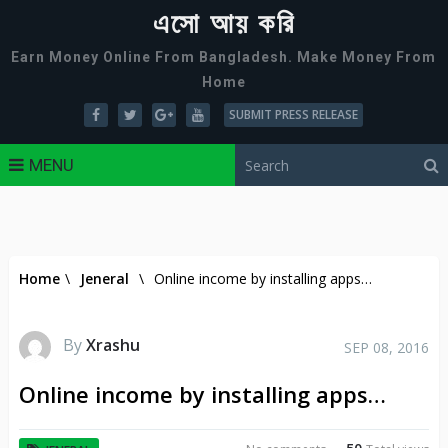
এসো আয় করি
Earn Money Online From Bangladesh. Make Money From
Home
SUBMIT PRESS RELEASE
MENU
Home
\
Jeneral
\
Online income by installing apps…
By
Xrashu
SEP 08, 2016
Online income by installing apps…