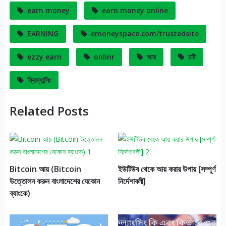
earn money
earn money online
EARNING
emoneyspace.com/trustedsite
ezzy earn
onlinr
আয়
চটি
ফ্রিল্যান্সিং
Related Posts
Bitcoin আয় (Bitcoin
ইউটিউব থেকে আয় করার উপায় [সম্পূর্ণ
উত্তোলন করুন বাংলাদেশের যেকোন
নির্দেশাবলী]
ব্যাংকে)