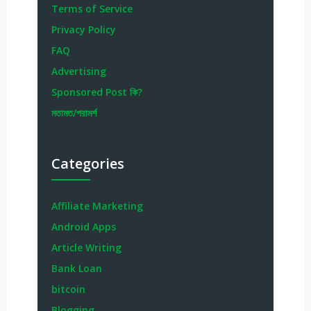
Terms of Service
Privacy Policy
FAQ
Advertising
Sponsored Post কি?
মতামত/পরামর্শ
Categories
Affiliate Marketing
Android Apps
Article Writing
Bank Loan
bitcoin
Blogging