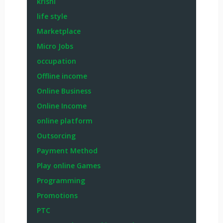
krishi
life style
Marketplace
Micro Jobs
occupation
Offline income
Online Business
Online Income
online platform
Outsorcing
Payment Method
Play online Games
Programming
Promotions
PTC