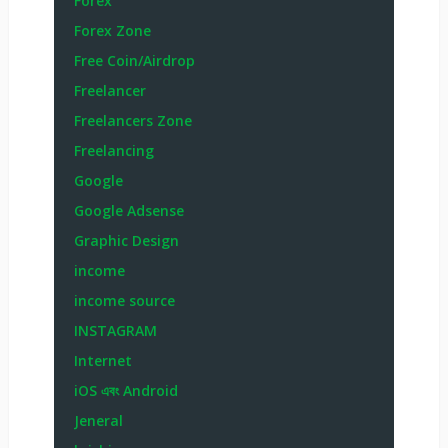
Forex
Forex Zone
Free Coin/Airdrop
Freelancer
Freelancers Zone
Freelancing
Google
Google Adsense
Graphic Design
income
income source
INSTAGRAM
Internet
iOS এবং Android
Jeneral