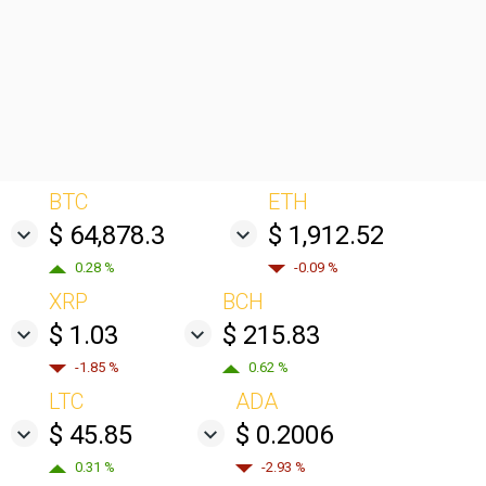
BTC
ETH
$ 64,878.3
$ 1,912.52
0.28 %
-0.09 %
XRP
BCH
$ 1.03
$ 215.83
-1.85 %
0.62 %
LTC
ADA
$ 45.85
$ 0.2006
0.31 %
-2.93 %