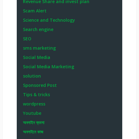
Revenue Share and invest plan
Scam Alert
Science and Technology
Search engine
SEO
sms marketing
Social Media
Social Media Marketing
solution
Sponsored Post
Tips & tricks
wordpress
Youtube
অনলাইন ব্যবসা
অনলাইনে কাজ