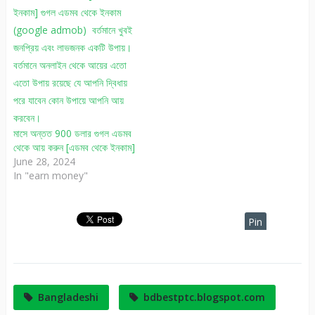
মাসে অন্তত 900 ডলার গুগল এডমব
থেকে আয় করুন [এডমব থেকে ইনকাম]
June 28, 2024
In "earn money"
Pin
It
Bangladeshi
bdbestptc.blogspot.com