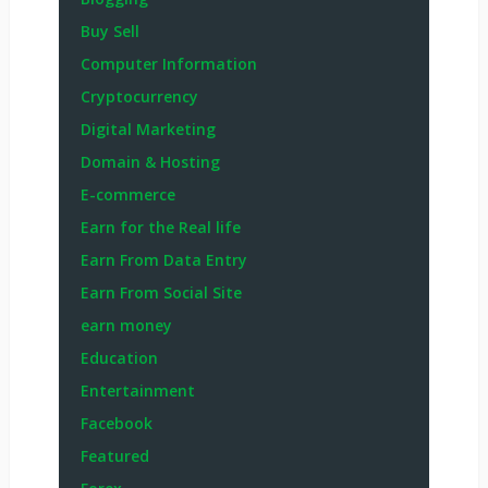
Buy Sell
Computer Information
Cryptocurrency
Digital Marketing
Domain & Hosting
E-commerce
Earn for the Real life
Earn From Data Entry
Earn From Social Site
earn money
Education
Entertainment
Facebook
Featured