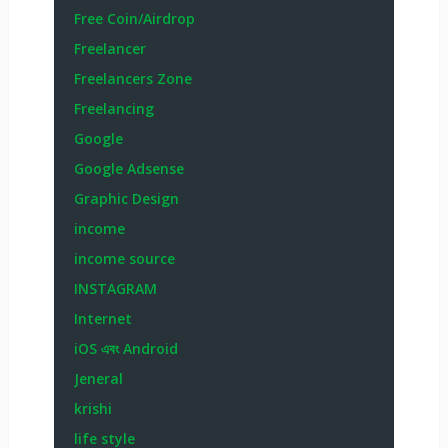
Free Coin/Airdrop
Freelancer
Freelancers Zone
Freelancing
Google
Google Adsense
Graphic Design
income
income source
INSTAGRAM
Internet
iOS এবং Android
Jeneral
krishi
life style