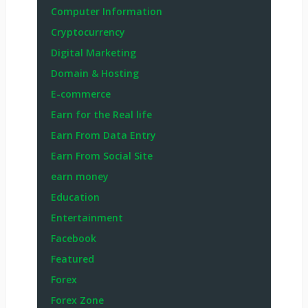
Computer Information
Cryptocurrency
Digital Marketing
Domain & Hosting
E-commerce
Earn for the Real life
Earn From Data Entry
Earn From Social Site
earn money
Education
Entertainment
Facebook
Featured
Forex
Forex Zone