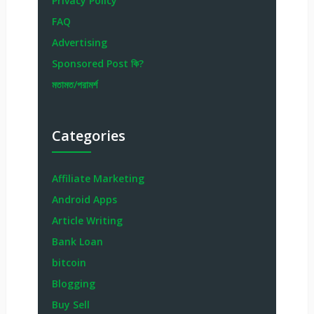
Privacy Policy
FAQ
Advertising
Sponsored Post কি?
মতামত/পরামর্শ
Categories
Affiliate Marketing
Android Apps
Article Writing
Bank Loan
bitcoin
Blogging
Buy Sell