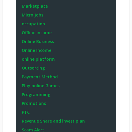
Marketplace
Micro Jobs
occupation
Offline income
Online Business
Online Income
online platform
Outsorcing
Payment Method
Play online Games
Programming
Promotions
PTC
Revenue Share and invest plan
Scam Alert