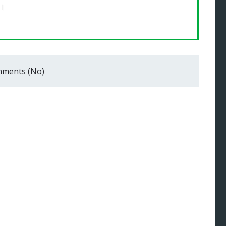
ি।
ments (No)