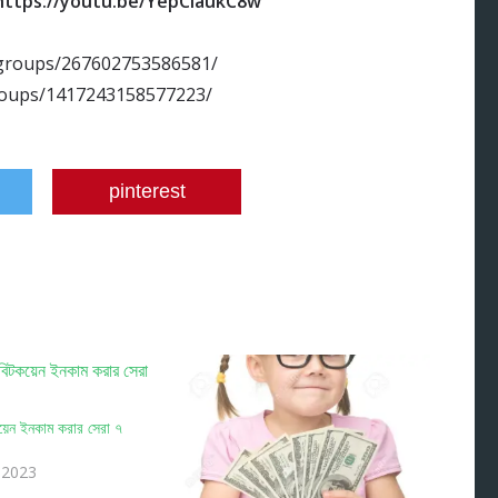
https://youtu.be/YepCIaukC8w
/groups/267602753586581/
groups/1417243158577223/
pinterest
য়েন ইনকাম করার সেরা ৭
 2023