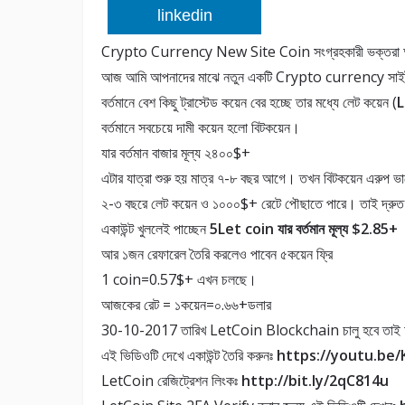
linkedin
Crypto Currency New Site Coin সংগ্রহকারী ভক্তরা আপন
আজ আমি আপনাদের মাঝে নতুন একটি Crypto currency সাইট 
বর্তমানে বেশ কিছু ট্রাস্টেড কয়েন বের হচ্ছে তার মধ্যে লেট কয়েন (
L
বর্তমানে সবচেয়ে দামী কয়েন হলো বিটকয়েন।
যার বর্তমান বাজার মূল্য ২৪০০$+
এটার যাত্রা শুরু হয় মাত্র ৭-৮ বছর আগে। তখন বিটকয়েন এরুপ ভ
২-৩ বছরে লেট কয়েন ও ১০০০$+ রেটে পৌছাতে পারে। তাই দ্রুত
একাউন্ট খুললেই পাচ্ছেন
5Let coin যার বর্তমান মূল্য $2.85+
আর ১জন রেফারেল তৈরি করলেও পাবেন ৫কয়েন ফ্রি
1 coin=0.57$+ এখন চলছে।
আজকের রেট = ১কয়েন=০.৬৬+ডলার
30-10-2017 তারিখ LetCoin Blockchain চালু হবে তাই আর দের
এই ভিডিওটি দেখে একাউন্ট তৈরি করুনঃ
https://youtu.be/
LetCoin রেজিট্রেশন লিংকঃ
http://bit.ly/2qC814u