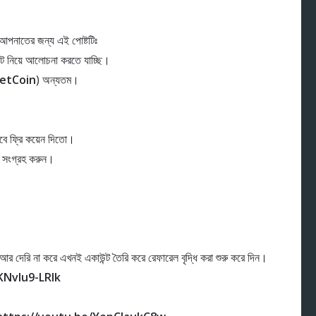
াতের জন্য এই পোষ্টটিঃ
নিয়ে আলোচনা করতে যাচ্ছি।
etCoin
) অন্যতম।
াবে ফ্রি কয়েন দিতো।
 সংগ্রহ করুন।
ি না করে এখনই একাউন্ট তৈরি করে রেফারেল বৃদ্ধি করা শুরু করে দিন।
KNvlu9-LRlk