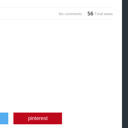
56
No comments
Total views
pinterest