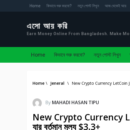
Home
কিভাবে শুরু করবো?
নতুন পোস্ট লিখুন
আজ থেকেই আয়
এসো আয় করি
Earn Money Online From Bangladesh. Make M
Home
কিভাবে শুরু করবো?
নতুন পোস্ট লিখুন
Home
\
Jeneral
\
New Crypto Currency LetCoin Join ক
By
MAHADI HASAN TIPU
New Crypto Currency LetC
যার বর্তমান মূল্য $3.3+