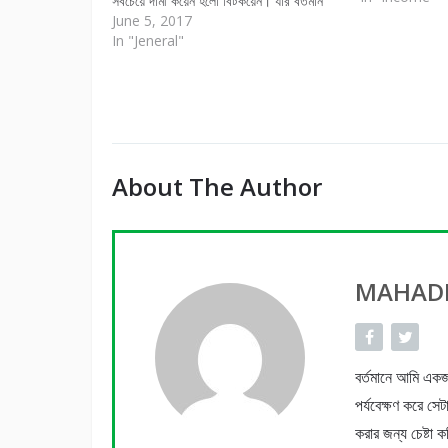
সবচেয়ে দামী কয়েন হলো বিটকয়েন। যার বর্তমান
বাজার মূল্য ২৪০০$+ এটার যাত্রা শুরু হয় মাত্র
June 5, 2017
৭-৮ বছর আগে। তখন বিটকয়েন এরুপ ভাবে
In "Jeneral"
ফ্রি…
About The Author
MAHADI
বর্তমানে আমি এ
পর্যবেক্ষণ করে সে
করার জন্য চেষ্টা