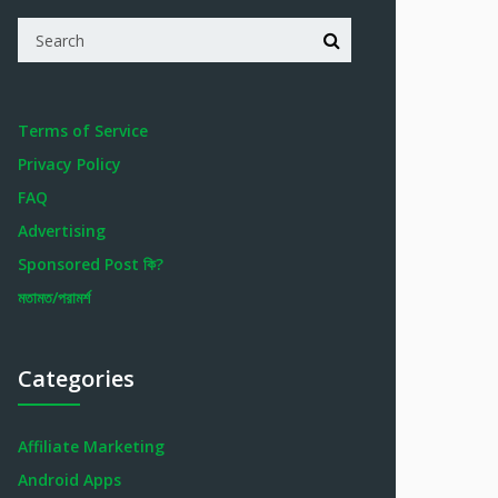
Terms of Service
Privacy Policy
FAQ
Advertising
Sponsored Post কি?
মতামত/পরামর্শ
Categories
Affiliate Marketing
Android Apps