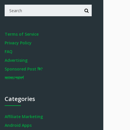
Terms of Service
Privacy Policy
FAQ
Advertising
Sponsored Post কি?
মতামত/পরামর্শ
Categories
Affiliate Marketing
Android Apps