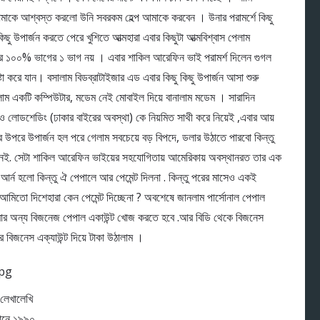
মাকে আশ্বস্ত করলো উনি সবরকম হেল্প আমাকে করবেন । উনার পরামর্শে কিছু
ছু উপার্জন করতে পেরে খুশিতে আত্মহারা এবার কিছুটা আত্মবিশ্বাস পেলাম
ষ্টের ১০০% ভাগের ১ ভাগ নয় । এবার শাকিল আরেফিন ভাই পরামর্শ দিলেন গুগল
ষ্টা করে যান। বসালাম বিডব্রাটাইজার এড এবার কিছু কিছু উপার্জন আসা শুরু
াম একটি কম্পিউটার, মডেম নেই মোবাইল দিয়ে বানালাম মডেম । সারাদিন
েট ও লোডশেডিং (ঢাকার বাইরের অবস্থা) কে নিয়মিত সাথী করে নিয়েই ,এবার আয়
পরে উপার্জন হল পরে গেলাম সবচেয়ে বড় বিপদে, ডলার উঠাতে পারবো কিন্তু
নেই. সেটা শাকিল আরেফিন ভাইয়ের সহযোগিতায় আমেরিকায় অবস্থানরত তার এক
 আর্ন হলো কিন্তু ঐ পেপালে আর পেমেন্ট দিলনা . কিন্তু পরের মাসেও একই
আমিতো দিশেহারা কেন পেমেন্ট দিচ্ছেনা ? অবশেষে জানলাম পার্সোনাল পেপাল
আমার অন্য বিজনেজ পেপাল একাউন্ট খোজ করতে হবে .আর বিডি থেকে বিজনেস
র বিজনেস এক্যাউন্ট দিয়ে টাকা উঠালাম ।
 লেখালেখি
মানে ১৯৯০