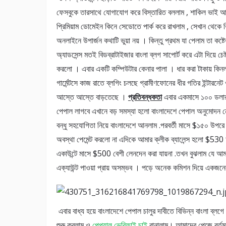
ফেসবুকে তারসাথে যোগাযোগ করে বিস্তারিত বললাম , শাকিল ভাই আ
প্রিমিয়াম ডোমেইন কিনে সেডোতে পার্ক করে রাখলাম , সেখান থেকে কি
অনলাইনে উপার্জন কথাটি ভুয়া নয় । কিন্তু প্রথম যা পেলাম তা ক
অ্যাডসেন্স মতই বিডব্রাটাইজার বাংলা ব্লগ সাপোর্ট করে এটা দিয়ে চে
করলো । এবার একটি কম্পিউটার কেনার পালা । ধার করা টাকায় কিনল
গার্মেন্টসে কাজ রাতে ব্লগিং চলছে গ্রামীণফোনের ধীর গতির ইন্টারন
আস্তে আস্তে বাড়তেছে ।
প্রতিবন্ধকতা
এবার একমাসে ১০০ ডলার উ
পেপাল লাগবে এখানে বড় সমস্যা হলো বাংলাদেশে পেপাল অনুমোদন 
বন্ধু সহযোগিতা নিয়ে বাংলাদেশে আনলাম .পরবর্তী মাসে $১৫০ উপরে
অবস্থা পেমেন্ট করলো না এদিকে আমার ক্লীক ব্যালেন্স হলো $530 
একাউন্টে মাসে $500 বেশী লেনদেন করা যায়না .তখন বুঝলাম যে 
এক্যাউন্ট পাওয়া প্রায় অসম্ভব । পড়ে অনেক কমিশন দিয়ে একজনে
এবার বাধ্য হয়ে বাংলাদেশে পেপাল চালুর দাবীতে বিভিন্ন বাংলা ব্লগে
শুরু করলাম ও
পেপ্যাল ভেরিফাই চাই
বানালাম। আমাদের পেজে বর্ত