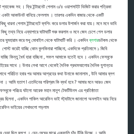
 প্যাকেজ সহ । ফ্রি ইন্টারনেট পেলাম ৩/৪ ওয়াপসাইট ভিজিট করার পত্রিকা
়ে একটা আকাউনট বানিয়ে ফেললাম । তারপর একদিন বাজার থেকে একটি
কিছু ধারনা পেলাম ইন্টারনেটে ব্লগিং করে ডলার উপার্জন করা যায়। মনে মনে ভাবি
 কিছু তথ্য নিয়ে এব্যাপারে ঘাটাঘাটি শুরু করলাম ও মনে জেদ চেপে গেল ডলার
তের ঘুমহারাম করে শুধু মোবাইল থেকে ঘাটাঘাটি করি । একদিন
ব্লগার
ডটকম থেকে
পোস্ট করেই যাচ্ছি কোন কুলকিনারা পাচ্ছিনা, একদিকে প্রতিমাসে ১ জিবি
যাচ্ছি কিন্তু ধৈর্য হারা হচ্ছিনা , সফল আমাকে হতেই হবে । একদিন ফেসবুকে
ান ভাইয়ের সাথে । উনার লেখা আগে থেকেই দৈনিক প্রথমআলোর দৈনিক যুগান্তর
 সাথে পরিচিত হবার পর আমার আগ্রহের কথা উনাকে জানালাম , উনি আমার ব্লগ
বেনা । আমি হতাশ ! এতদিনের পরিশ্রম কি ব্যর্থ হবে ? আমার মনে আরও জেদ
ফেসবুকে পরিচয় ঘটলো আরেক মহান মানুশ টেকটিউনস এর প্রতিষ্ঠাতা
় ছিলনা , একদিন শাকিল আরেফিন ভাই স্ট্যাটাসে জানালো অনলাইন আয় নিয়ে
আরেফিন ভাইয়ের লেখাগুলো পড়লাম
দেয়া ছিল ব্লগে । যেন মেঘের মাঝে একফালি চাঁদ উঁকি দিচ্ছে । আমি