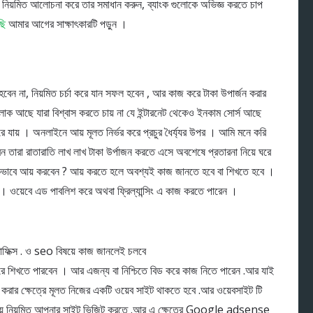
ে নিয়মিত আলোচনা করে তার সমাধান করুন, ব্যাংক গুলোকে অভিজ্ঞ করতে চাপ
ছি
আমার আগের সাক্ষাৎকারটি পড়ুন ।
হবেন না, নিয়মিত চর্চা করে যান সফল হবেন , আর কাজ করে টাকা উপার্জন করার
ক আছে যারা বিশ্বাস করতে চায় না যে ইন্টারনেট থেকেও ইনকাম সোর্স আছে
ে যায় । অনলাইনে আয় মূলত নির্ভর করে প্রচুর ধৈর্য্যর উপর । আমি মনে করি
কারন তারা রাতারাতি লাখ লাখ টাকা উর্পাজন করতে এসে অবশেষে প্রতারনা নিয়ে ঘরে
কিভাবে আয় করবেন ? আয় করতে হলে অবশ্যই কাজ জানতে হবে বা শিখতে হবে ।
। ওয়েবে এড পাবলিশ করে অথবা ফ্রিল্যান্সিং এ কাজ করতে পারেন ।
রাফিক্স . ও seo বিষয়ে কাজ জানলেই চলবে
তে পারবেন । আর এজন্য বা নিশ্চিতে বিড করে কাজ নিতে পারেন .আর যাই
রার ক্ষেত্রে মূলত নিজের একটি ওয়েব সাইট থাকতে হবে .আর ওয়েবসাইট টি
রানো যায় নিয়মিত আপনার সাইট ভিজিট করতে .আর এ ক্ষেত্রে Google adsense