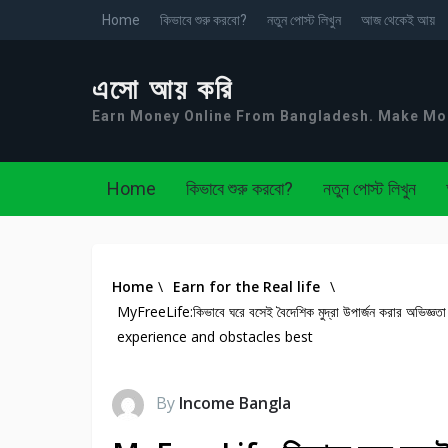
Home
কিভাবে শুরু করবো?
নতুন পোস্ট লিখুন
আজ থেকেই আয়
এসো আয় করি
Earn Money Online From Bangladesh. Make M
Home
কিভাবে শুরু করবো?
নতুন পোস্ট লিখুন
Home
\
Earn for the Real life
\
MyFreeLife:কিভাবে ঘরে বসেই বৈদেশিক মুদ্রা উপার্জন করার অভ
experience and obstacles best
By
Income Bangla