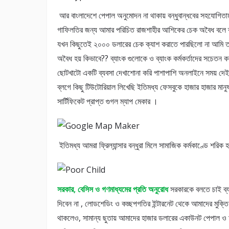
আর বাংলাদেশে পেপাল অনুমোদন না থাকায় বন্ধুবান্ধবের সহযোগিতায
গাফিলতির জন্য আমার পরিচিত রাজশাহীর আশিকের চেক অবৈধ বলে ব্যাংক
যখন কিছুতেই ২০০০ ডলারের চেক ক্যাশ করাতে পারছিলো না আমি তাদ
অবৈধ হয় কিভাবে?? ব্যাংক গুলোকে ও ব্যাংক কর্মকর্তাদের সচেতন ক
ছোটখাটো একটি ব্যবসা দেখাশোনা করি পাশাপাশি অনলাইনে সময় 
ব্লগে কিছু টিউটোরিয়াল লিখেছি ইতিমধ্য ফেসবুকে হাজার হাজার মা
সার্টিফিকেট প্রাপ্ত গুগল ম্যাপ মেকার ।
ইতিমধ্য আমরা ফ্রিল্যান্সার বন্ধুরা মিলে সামাজিক কর্মকাণ্ডে শরি
সরকার, বেসিস ও গণমাধ্যমের প্রতি অনুরোধ
সরকারকে বলতে চাই ব্য
দিবেন না , লোডশেডিং ও কচ্ছপগতির ইন্টারনেট থেকে আমাদের মুক্তি 
থাকলেও, সামান্য ছুতায় আমাদের হাজার ডলারের একাউনট পেপাল ও 