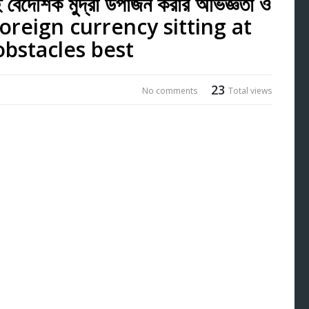
েশিক মুদ্রা উপার্জন করার অভিজ্ঞতা ও
 foreign currency sitting at
bstacles best
23
No comments
Total views