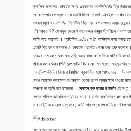
ক্লাসিক মডেলের মোবাইল সাথে একমাসের আনলিমিটেড ফ্রি ইন্টারনেট
থেকে পেলাম ফেসবুক নামক একটা লিংক নিজেই মোবাইল নাম্বার দিয
তথ্যপ্রযুক্তি ম্যাগাজিন সিনিউজ কিনে পড়ার পর গুগল অ্যাডসেন্সের 
এটা আবার কি? ফেসবুক থেকেও কয়েকজন বন্ধুর স্ট্যাটাসে এব্যাপারে
আমি আয় করবোই । প্রতিদিন ১০/১২ ঘণ্টা গার্মেন্টসে কাজ করার রা
একটি ফ্রি ব্লগ বানালাম ও মোবাইল থেকেই পোস্ট করা শুরু করলাম । 
নেটএর দাম ৩৫০ খরচ করতেছি অন্য কাজ ফাঁকি দিয়ে ঘাটাঘাটি করেই 
পরিচয় হল বর্তমান পিসি হেল্পলাইন বিডির এডমিন খালেদ মাহমুদ খ
এর টেকপ্রতিদিন বিভাগে নিয়মিত প্রকাশিত হয়ে আসতেছে । উনার
দেখে আমাকে জানালেন বাংলাব্লগ থেকে গুগল অ্যাডসেন্স পাওয়া যা
চাপলো না আমি হাল ছাড়বনা ।
যেভাবে শুরু ডলার উপার্জন
এর মধ্য 
সদস্য শাকিল আরেফিন ভাইয়ের সাথে । তখন টেকটিউনস এত জনপ্রিয
তার সাইট আরনহেল্প চালু হবে , আমি তার থেকে লিংক নিয়ে শাকিল 
গুগল অ্যাডসেন্স ছাড়াও আরও অনলাইনে আয় করার আরও কিছু উপায় 