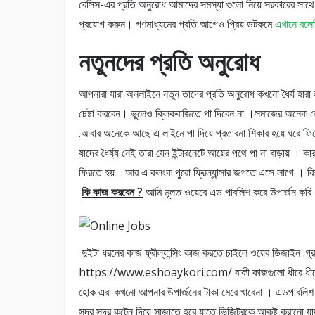
বেসিস-এর প্রতি অনুরোধ আমাদের সমস্যা গুলো নিয়ে সরকারের সাথ
প্রয়োগ করুন। গণমাধ্যমের প্রতি আগেও প্রিয় ডটকমে
এখানে বলে
নতুনদের প্রতি অনুরোধ
আপনারা যারা অনলাইনে নতুন তাদের প্রতি অনুরোধ কখনো ধৈর্য হারা 
চেষ্টা করবেন। ভুলেও ক্লিকবাজিতে পা দিবেন না ।সমাজের অনেক লো
.আবার অনেকে আছে এ লাইনে পা দিয়ে প্রতারনা শিকার হয়ে ঘরে ফির
যাদের ধৈর্য্য নেই তারা যেন ইন্টারনেটে আয়ের পথে পা না বাড়ায় । 
ফিরতে হয় ।আর এ কলংক পুরো ফ্রিল্যান্সার জগতে এসে লাগে । 
কি কাজ করবেন ?
আমি মূলত ওয়েবে এড পাবলিশ করে উপার্জন করি 
দুইটা ধরনের কাজ ফ্রীল্যান্সিং কাজ করতে চাইলে ওয়েব ডিজাইন .গ্
https://www.eshoaykori.com/ বাকী কাজগুলো ধীরে ধীরে শিখ
হোক এরা কখনো আপনার উপার্জনের টাকা মেরে খাবেনা । এডপাবলিশ ক
সুন্দর সুন্দর কন্টেন দিয়ে সাজাতে হবে যাতে ভিজিটরকে আকৃষ্ট ক