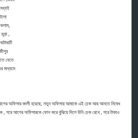
মধ্যই
ঘটলো
াকলাম,
ুয়া ,
ঘাটাঘাটি
জীপুর
াতে যেতে
র মাধ্যমে
খি আগের অফিসার বদলী হয়েছে, নতুন অফিসার আমাকে এই চেক আর আনতে নিষেধ
 , পরে আগের অফিসারকে ফোন করে বুঝিয়ে দিলে উনি চেক রেখে , পরে টাকাও