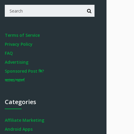
Terms of Service
Privacy Policy
FAQ
Advertising
Sponsored Post কি?
মতামত/পরামর্শ
Categories
Affiliate Marketing
Android Apps