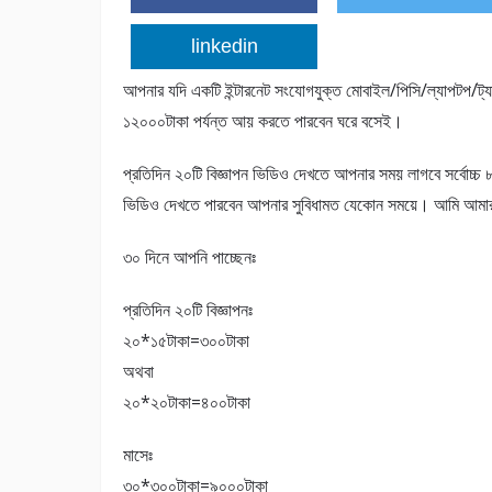
linkedin
আপনার যদি একটি ইন্টারনেট সংযোগযুক্ত মোবাইল/পিসি/ল্যাপটপ/ট্
১২০০০টাকা পর্যন্ত আয় করতে পারবেন ঘরে বসেই।
প্রতিদিন ২০টি বিজ্ঞাপন ভিডিও দেখতে আপনার সময় লাগবে সর্বোচ্চ 
ভিডিও দেখতে পারবেন আপনার সুবিধামত যেকোন সময়ে। আমি আমার 
৩০ দিনে আপনি পাচ্ছেনঃ
প্রতিদিন ২০টি বিজ্ঞাপনঃ
২০*১৫টাকা=৩০০টাকা
অথবা
২০*২০টাকা=৪০০টাকা
মাসেঃ
৩০*৩০০টাকা=৯০০০টাকা