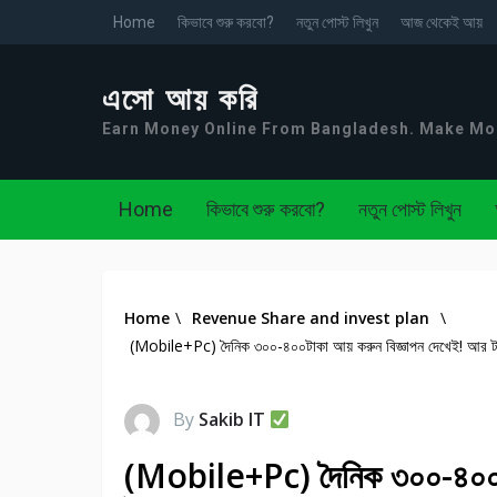
Home
কিভাবে শুরু করবো?
নতুন পোস্ট লিখুন
আজ থেকেই আয়
এসো আয় করি
Earn Money Online From Bangladesh. Make M
Home
কিভাবে শুরু করবো?
নতুন পোস্ট লিখুন
Home
\
Revenue Share and invest plan
\
(Mobile+Pc) দৈনিক ৩০০-৪০০টাকা আয় করুন বিজ্ঞাপন দেখেই! আর ট
By
Sakib IT
(Mobile+Pc) দৈনিক ৩০০-৪০০টা