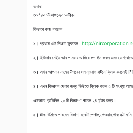
অথবা
৩০*৪০০টাকা=১২০০০টাকা
কিভাবে কাজ করবেন
১। প্রথমে এই লিংকে ডুকবেন
http://nircorporation.n
২। ইউজার নেইম আর পাসওয়াড দিয়ে লগ ইন করুন এবং ডেশবোডে 
৩। এখন আপনার নামের উপরের সমান্তরাল বাটনে ক্লিক করলেই
৪। এখন বিজ্ঞাপন দেখার জন্য ভিউতে ক্লিক করুন ২ টি সংখ্
এইভাবে প্রতিদিন ২০ টি বিজ্ঞাপণ পাবেন ২৪ ঘন্টার জন্য।
৫। টাকা উঠাতে পারবেন বিকাশ, রকেট,পেপাল,পেওনার,পারফেক্ট মানি