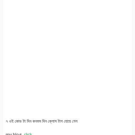
৭ ওই কোড টা দিন কনফম দিন ক্লোস টাপ হোয়ে গেল
my blog
click