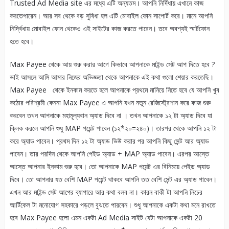
Trusted Ad Media site এর মধ্যে এটি অন্যতম। আপনি নির্দিধায় এখানে কাজ
করতেপারেন। আর সব থেকে বড় সুবিধা হল এটি মোবাইল ফোন সাপোর্ট করে। মানে আপনি
নির্দ্বিধায় মোবাইল ফোন থেকেও এই সাইটের কাজ করতে পারেন। তবে অবশ্যই স্মার্টফোন
হতে হবে।
Max Payee থেকে আয় শুরু করার আগে কিভাবে আপনাকে মাইন্ড সেট আপ দিতে হবে ?
ভাই আসলে আমি আমার নিজের অভিজ্ঞতা থেকে আপনাকে এই কথা গুলো শেয়ার করতেছি।
Max Payee থেকে ইনকাম করতে হলে আপনাকে প্রথমে মানিয়ে নিতে হবে যে আপনি খুব
কঠোর পরিশ্রমী কেননা Max Payee এ আপনি যখন নতুন রেজিস্ট্রেশান করে কাজ শুরু
করবেন তখন আপনাকে মহামূল্যবান অ্যাড দিবে না । তখন আপনাকে ১২ টা অ্যাড দিবে যা
ক্লিক করলে আপনি শুধু MAP পয়েন্ট পাবেন (১২*২০=২৪০)। তারপর থেকে আপনি ১২ টা
করে অ্যাড পাবেন। প্রথম দিন ১২ টা অ্যাড ভিউ করার পর আপনি কিছু সেন্ট আর অ্যাড
পাবেন। তার পরদিন থেকে আপনি পেইড অ্যাড + MAP অ্যাড পাবেন। এরপর আস্তে
আস্তে আপনার ইনকাম শুরু হবে। তো আপনাকে MAP পয়েন্ট এর বিনিময়ে পেইড অ্যাড
দিবে। তো আপনার যত বেশি MAP পয়েন্ট থাকবে আপনি তত বেশি সেন্ট এর অ্যাড পাবেন।
এখন আর মাইন্ড সেট আপের ব্যাপারে আর কথা বলব না। কারন বাকী টা আপনি নিচের
আর্টিকেল টা মনোযোগ সহকারে পড়লে বুঝতে পারবেন। শুধু আপনাকে একটা কথা মনে রাখতে
হবে Max Payee হলো এমন একটা Ad Media সাইট যেটা আপনাকে একটা 20