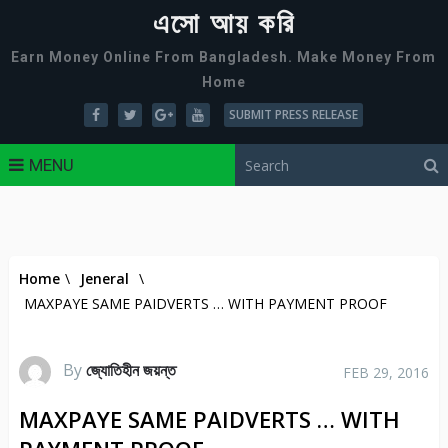
এসো আয় করি
Earn Money Online From Bangladesh. Make Money From
Home
SUBMIT PRESS RELEASE
MENU
Home
\
Jeneral
\
MAXPAYE SAME PAIDVERTS … WITH PAYMENT PROOF
By
জ্যোতিহীন জয়ন্ত
FEB 29, 2016
MAXPAYE SAME PAIDVERTS … WITH