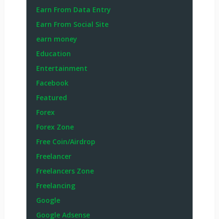
Earn From Data Entry
Earn From Social Site
earn money
Education
Entertainment
Facebook
Featured
Forex
Forex Zone
Free Coin/Airdrop
Freelancer
Freelancers Zone
Freelancing
Google
Google Adsense