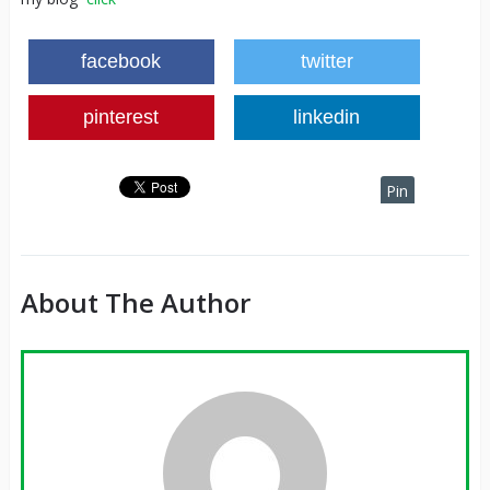
facebook
twitter
pinterest
linkedin
Pin
It
About The Author