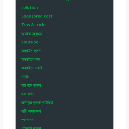
solution
Sponsored Post
Tips & tricks
wordpress
Youtube
অনলাইন ব্যবসা
অনলাইনে কাজ
অনলাইনে চাকরি
খামার
ঘরে বসে ব্যবসা
ছাদ বাগান
জনপ্রিয় ব্যবসা আইডিয়া
নারী উদ্যোক্তা
পশু পালন
পাইকারি ব্যবসা