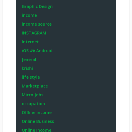
Graphic Design
income
income source
INSTAGRAM
Internet
iOS এবং Android
Jeneral
krishi
life style
Marketplace
Micro Jobs
occupation
Offline income
Online Business
Online Income