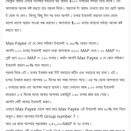
সেকেন্ড অ্যাড দেখার বিনিময়ে সবচেয়ে বড় অ্যাড $২০০ ডলারের পর্যন্ত দিয়ে থাকে। তো
আপনাকে অনেক কষ্ট করতে হবে প্রথম দিকে। প্রতেক টা অ্যাড দেখতে হবে যত ছোট অ্যাড
ই হোক না কেন। কিন্তু কিছু দিন পর যখন আপনি ১ ডলার ইনভেস্ট করবেন তখন থেকে
ভালো ভালো অ্যাড পাওয়া শুরু করবেন। আপনাকে $১.০০ ডলার বানানো পর্যন্ত অনেক কষ্ট
করতে হবে।
Max Payee তে যে কোন পরিমাণ ইনভেস্ট এ ১৬০% ফেরত পাবেন।
আপনি ১.০০ ডলার ইনভেস্ট করলে তারা আপনাকে ৩২০০ MAP দেবে। ২০ MAP =১
সেন্ট হলে ৩২০০ MAP = ১.৬০ ডলার। অর্থাৎ আপনি Max Payee এ যে কোন পরিমাণ
ইনভেস্ট করলে ৬০% লাভ পাবেন।
প্রথম দিকে এই ১ ডলার ইনকাম করা টাই সবচেয়ে কঠিন এবং সবচেয়ে বড় বাধা। এই ১
ডলার ইনকাম করতে আপনার ১০ দিনের মত সময় লাগতে পারে। এর পর থেকে আপনাকে আর
১ ডলারের জন্য এত অপেক্ষা করতে হবেনা। হয়ত দেখবেন আজ ১.০০ ডলার ইনভেস্ট
করেছেন ২-৪ দিনের মধ্যে আবার আপনার একাউন্টে ১.৬০ ডলার জমা হয়ে গেছে।
আপনি সেটি আবার ইনভেস্ট করুন।
এভাবে Max Payee থেকে আয় করে Max Payee এই ইনভেস্ট করে ৬০% লাভ নিতে
থাকুন। কারণ আপনার টার্গেট Group number 7 ।
আর এর জন্য আপনার প্রয়োজন ২,৪০,০০০MAP বা ৭৫ ডলার।
আপনি চাইলে এটি না জমিয়ে Cash Out ও করতে পারেন। কিন্তু আমার মতে লক্ষ পূরণ না