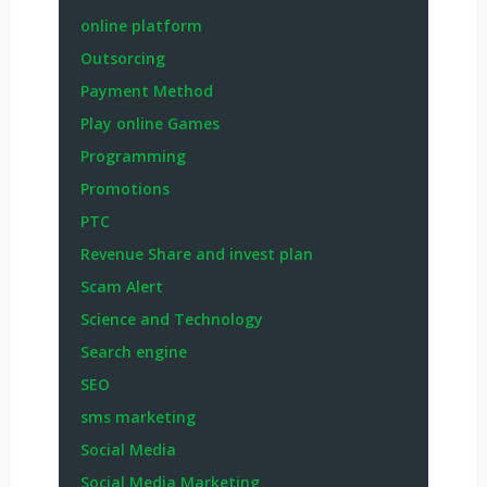
online platform
Outsorcing
Payment Method
Play online Games
Programming
Promotions
PTC
Revenue Share and invest plan
Scam Alert
Science and Technology
Search engine
SEO
sms marketing
Social Media
Social Media Marketing