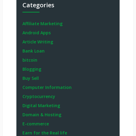
Categories
Affiliate Marketing
Android Apps
Article Writing
Bank Loan
bitcoin
Blogging
Buy Sell
Computer Information
Cryptocurrency
Digital Marketing
Domain & Hosting
E-commerce
Earn for the Real life