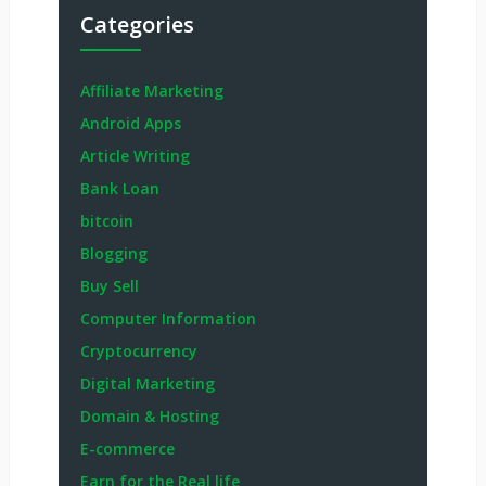
Categories
Affiliate Marketing
Android Apps
Article Writing
Bank Loan
bitcoin
Blogging
Buy Sell
Computer Information
Cryptocurrency
Digital Marketing
Domain & Hosting
E-commerce
Earn for the Real life