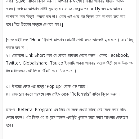
এবার “Save” বাটনে ক্লিক করুন। আপনার কাজ শেষ। এবার আপনার সাইটে ভিজিট
করুন। দেখবেন আপনার সাইট লুড হওয়ার ৫-১০ সেকেন্ড পর adf.ly এর এড আসবে।
আপনাকে আর কিছুই করতে হবে না। এবার এই এডে যত ক্লিক হবে আপনার তত আয়
হবে।নিচে চিত্রের মাধ্যমে দেখানো হল।]
[ওয়েবসাইট হলে “Head” ট্যাগে আপনার কোডটি পেস্ট করুন তাহলেই হয়ে যাবে। আর কিছু
করতে হবে না।]
২। যেকোনো Link Short করে যে কোনো জায়গায় শেয়ার করুন। যেমন: Facebook,
Twitter, Globallshare, Tsu.co ইত্যাদি অথবা আপনার ওয়েবসাইটে যে ডাউনলোড
লিংক দিয়েছেন সেই লিংক শর্টকাট করে দিতে পারে ।
৩। উপরের কোড এর মধ্যে “Pop up” কোড এড আছে।
৪। রেফারেল করতে প্রথমে হোম পেইজ থেকে “Referrals” বাটনে ক্লিক করুন।
তারপর Referral Program এর নিচে যে লিংক দেওয়া আছে সেই লিংক সবার সাথে
শেয়ার করুন। এই লিংক এর মাধ্যমে যতজন একাউন্ট খুলবেন তারা সবাই আপনার রেফারেল
হবে।