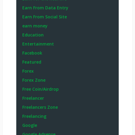
Earn From Data Entry
Earn From Social Site
earn money
Education
Entertainment
Facebook
Featured
Forex
Forex Zone
Free Coin/Airdrop
Freelancer
Freelancers Zone
Freelancing
Google
Google Adsense