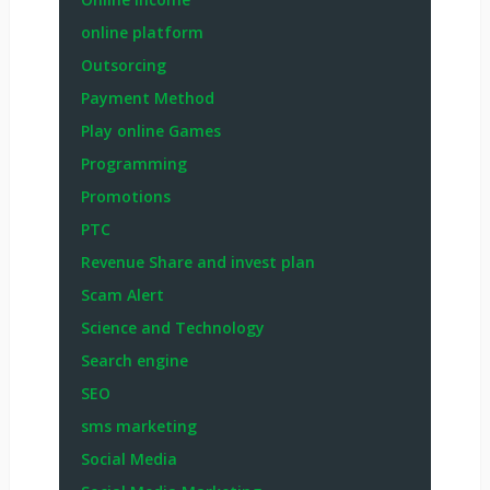
online platform
Outsorcing
Payment Method
Play online Games
Programming
Promotions
PTC
Revenue Share and invest plan
Scam Alert
Science and Technology
Search engine
SEO
sms marketing
Social Media