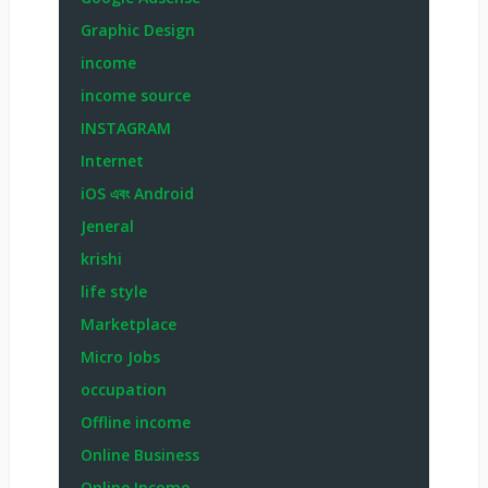
Graphic Design
income
income source
INSTAGRAM
Internet
iOS এবং Android
Jeneral
krishi
life style
Marketplace
Micro Jobs
occupation
Offline income
Online Business
Online Income