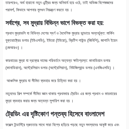
তারপরেও, অর্থ হারানো নতুন এন্ট্রির জন্য অনিবার্য হয়ে ওঠে, তাই অভিজ্ঞ বিশেষজ্ঞদের
পরামর্শ, কিভাবে আপনার মুলধন নিয়ন্ত্রণ করতে হয় ।
সর্বাগ্রে, সব মুদ্রায় বিভিন্ন ভাগে বিভক্ত করা হয়:
প্রধান মুদ্রাগুলি যা বিভিন্ন দেশের স্বর্ণ ও বৈদেশিক মুদ্রার ভান্ডারে অন্তর্ভুক্ত: মার্কিন
যুক্তরাষ্ট্রের ডলার (ইউএসডি), ইউরো (ইউরো), ব্রিটিশ পাউন্ড (জিবিপি), জাপানি ইয়েন
(জেআরও) ।
কারবারের মুদ্রা যা দ্রব্যের দামের পরিবর্তনে অত্যন্ত ক্ষতিগ্রস্ত: কানাডিয়ান ডলার
(কানাডিয়ান), অস্ট্রেলিয়ান ডলার (অস্ট্রেলিয়ান), নিউজিল্যান্ড ডলার (এনজিএসডি) ।
আঞ্চলিক মুদ্রায় যা সীমিত ব্যবহার করে চিহ্নিত করা হয় ।
নতুনদের শিল্প সম্পর্কে সীমিত জ্ঞান থাকায় প্রথমবার ট্রেডিং এর জন্য প্রধান ও কারবারের
মুদ্রা ব্যবহার করার জন্য অত্যন্ত সুপারিশ করা হয় ।
ট্রেডিং এর দৃষ্টিকোণ গন্তব্য হিসেবে বাংলাদেশ
ফরেক্স ইন্ডাস্ট্রি দ্রুততার সাথে সারা বিশ্বে ছড়িয়ে পড়ছে নতুন সদস্যদের আকৃষ্ট করে এবং