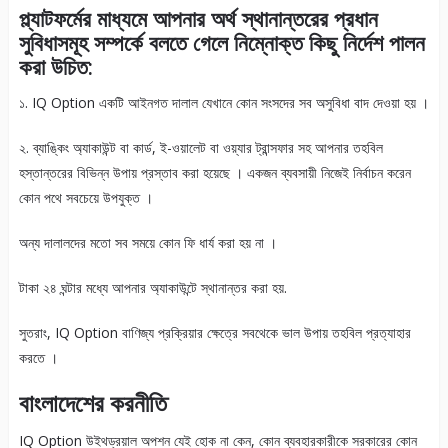
প্ল্যাটফর্মের মাধ্যমে আপনার অর্থ স্থানান্তরের প্রধান
সুবিধাসমূহ সম্পর্কে বলতে গেলে নিম্নোক্ত কিছু নির্দেশ পালন
করা উচিত:
১. IQ Option একটি আইনগত দালাল যেখানে কোন সংসদের সব অসুবিধা বাদ দেওয়া হয় ।
২. ব্যাঙ্কিং অ্যাকাউন্ট বা কার্ড, ই-ওয়ালেট বা ওয়্যার ট্রান্সফার সহ আপনার তহবিল
হস্তান্তরের বিভিন্ন উপায় প্রস্তাব করা হয়েছে । একজন ব্যবসায়ী নিজেই নির্বাচন করেন
কোন পথে সবচেয়ে উপযুক্ত ।
অন্য দালালদের মতো সব সময়ে কোন ফি ধার্য করা হয় না ।
টাকা ২৪ ঘন্টার মধ্যে আপনার অ্যাকাউন্টে স্থানান্তর করা হয়.
সুতরাং, IQ Option বাণিজ্য প্রক্রিয়ার ক্ষেত্রে সবথেকে ভাল উপায় তহবিল প্রত্যাহার
করতে ।
বাংলাদেশের করনীতি
IQ Option উইথড্রয়াল অপশন যেই হোক না কেন, কোন ব্যবহারকারীকে সরকারের কোন