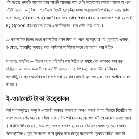
এই ধরনের পদ্ধতি ব্যবহার করে আপনি আপনার জমা বেশি উত্তোলন করতে পারবেন না এবং
এটাই প্রধান অসুবিধা । প্ল্যাটফর্ম নিজেই ২৪ ঘন্টার মধ্যে অনুরোধগুলি প্রক্রিয়া করার চেষ্টা
করে কিন্তু অধিকাংশ ক্ষেত্রে অতিরিক্ত সময় ব্যাংক প্রক্রিয়াকরণের জন্য দাবি করা হয় তাই
IQ Option উইথড্রয়াল টাইম ৯ কার্যদিবসের চেয়ে বেশি হতে পারে ।
১৫ ব্যবসায়িক দিনের মধ্যে ব্যবসায়ীরা কোন টাকা না পেলে প্রদত্ত উপায় (ক্লায়েন্ট এলাকা,
ই-মেইল, ইত্যাদি) ব্যবহার করে কাস্টমার সার্ভিসের সাথে যোগাযোগ করা উচিত ।
উপরন্তু, তহবিল ৯০ দিনের মধ্যে পরিবর্তন করা উচিত যে সময়ে শেষ আমানত জমা করা
হইছিলো অন্যথায় অন্য উপায় অবশিষ্ট থাকবে না । উপরন্তু, ব্যবসায়ীদের নিষ্ক্রিয়
অ্যাকাউন্টের জন্য অতিরিক্ত ফি ধার্য করা হয় যদি কোন উত্তোলন এবং ট্রেড অপারেশন করা
না হয় ।
ই-ওয়ালেটে টাকা উত্তোলন
অর্থ স্থানান্তরের জন্য ই-ওয়ালেট ব্যবহার করলে তা আরও ভালো উপায় হিসেবে বিবেচিত হয়
কারণ একজন ট্রেডার কোন সীমা এবং বর্ধিত প্রক্রিয়াকরণের শর্তাবলী মোকাবেলা করতে পারে
। প্ল্যাটফর্মটি বোয়েটো, ফাএ পে, স্কিল, নেটেলার, ওয়েব মানি এবং অন্যান্য সহ অসংখ্য
ইলেকট্রনিক পেমেন্ট সিস্টেমের সাথে চুক্তি করে কিন্তু বাংলাদেশী ব্যবহারকারীরা সরকারি