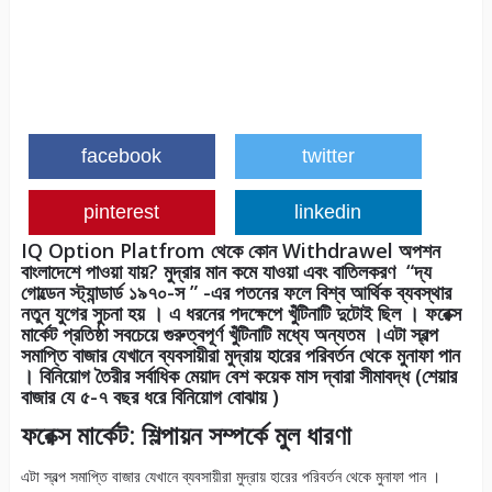
facebook
twitter
pinterest
linkedin
IQ Option Platfrom থেকে কোন Withdrawel অপশন
বাংলাদেশে পাওয়া যায়? মুদ্রার মান কমে যাওয়া এবং বাতিলকরণ “দ্য
গোল্ডেন স্ট্যান্ডার্ড ১৯৭০-স ” -এর পতনের ফলে বিশ্ব আর্থিক ব্যবস্থার
নতুন যুগের সুচনা হয় । এ ধরনের পদক্ষেপে খুঁটিনাটি দুটোই ছিল । ফরেক্স
মার্কেট প্রতিষ্ঠা সবচেয়ে গুরুত্বপূর্ণ খুঁটিনাটি মধ্যে অন্যতম ।এটা স্বল্প
সমাপ্তি বাজার যেখানে ব্যবসায়ীরা মুদ্রায় হারের পরিবর্তন থেকে মুনাফা পান
। বিনিয়োগ তৈরীর সর্বাধিক মেয়াদ বেশ কয়েক মাস দ্বারা সীমাবদ্ধ (শেয়ার
বাজার যে ৫-৭ বছর ধরে বিনিয়োগ বোঝায় )
ফরেক্স মার্কেট: শিল্পায়ন সম্পর্কে মুল ধারণা
এটা স্বল্প সমাপ্তি বাজার যেখানে ব্যবসায়ীরা মুদ্রায় হারের পরিবর্তন থেকে মুনাফা পান ।