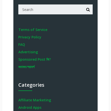
Terms of Service
Privacy Policy
FAQ
Advertising
Sponsored Post কি?
মতামত/পরামর্শ
Categories
Affiliate Marketing
Android Apps