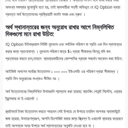
অসংখ্য সমস্যার মুখোমুখি হতে হয়, তাই ব্যবসায়ীরা সত্যী অভিভূত যে IQ Option দ্বারা
প্রদত্ত অর্থ উত্তোলনের প্রক্রিয়াটি কতটা সহজ এবং দ্রুত ।
অর্থ স্থানান্তরের জন্য অনুরোধ রাখার আগে নিম্নলিখিত
দিকগুলো মনে রাখা উচিত:
IQ Option উইথড্রয়াল লিমিট ন্যূনতম এবং সর্বাধিক পরিমাণ যা প্রতি এক দিন স্থানান্তর
করার জন্য গ্রহণযোগ্য । ন্যূনতম পরিমাণ মাত্র $২ দ্বারা সীমাবদ্ধ কিন্তু যদি কম
প্রত্যাহার করতে চান,তাহলে ব্যবহারকারীদের কোম্পানির গ্রাহক সমর্থেন আবেদন করা উচিত.
আইকিউ অপশেন সর্বোচ্চ উত্তোলন ১ ০০০ ০০০ ইউএসডি এর পরিমাণ দ্বারা সীমাবদ্ধ ।
প্রতি দিন অনুরোধের সংখ্যাও সীমিত নয় ।
অর্থ উত্তোলনের নিম্নলিখিত উপায়গুলি প্রস্তাব করা হয়েছে: ব্যাংকিং পেমেন্ট সিস্টেম, ওয়্যার
ট্রান্সফার বা ই-ওয়ালেট ।
প্ল্যাটফর্মে টাকা উত্তোলন করতে পারবেন সেই উপায়ে যে উপায়ে তহবিল আপনার অ্যাকাউন্টে
জমা হয়েছে. উদাহরণস্বরূপ, আপনি ডিপোজিট করার জন্য ষ্ক্রিল্ল ই-ওয়ালেট ব্যবহার করেছেন
তাই আপনাকে অন্য উপায়ে অর্থ স্থানান্তরের অনুমতি দেওয়া হবে না ।