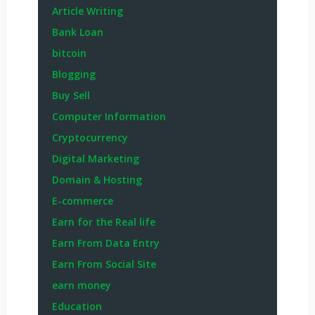
Article Writing
Bank Loan
bitcoin
Blogging
Buy Sell
Computer Information
Cryptocurrency
Digital Marketing
Domain & Hosting
E-commerce
Earn for the Real life
Earn From Data Entry
Earn From Social Site
earn money
Education