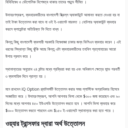
বিধিনিষেধ ও ভৌগোলিক বিশেষত্ব থাকায় তাদের পছন্দে সীমিত ।
উদাহরণস্বরূপ, ব্যবহারকারীদের বাংলাদেশী ষ্ক্রিল্ল অ্যাকাউন্টে আমানত করতে দেওয়া হয় না
তাই টাকা উত্তোলন করা যাবে না ওই ই-ওয়ালেট মারফত । নেটেলার অ্যাকাউন্ট ব্যবহার
করলে ক্লায়েন্টরা অতিরিক্ত ফি দিতে বাধ্য ।
কিন্তু কিছু বাংলাদেশী ব্যবসায়ী সরকারি নিষেধাজ্ঞা ঢাকার জন্য ভিপিএন ব্যবহার করেন । এই
ধরনের সিদ্ধান্ত কিছু ঝুঁকি আছে কিন্তু এটা ব্যবহারকারীদের তহবিল প্রত্যাহারের আরো
উপায় প্রদান করে ।
স্থানান্তরের অনুরোধ ২৪ ঘন্টার মধ্যে প্রক্রিয়া করা হয় এবং অধিকাংশ ক্ষেত্রে ফান্ড পরবর্তী
৩ ব্যবসায়িক দিনে প্রাপ্ত হয় ।
মনে রাখবেন IQ Option প্ল্যাটফর্মটি উত্তোলন করার সময় প্লাস্টিক অগ্রাধিকার হিসেবে
সংজ্ঞায়িত করে । উদাহরণস্বরূপ, আপনি আপনার ভিসা থেকে $৩০০ জমা করেছেন এবং ৯০
দিনের মধ্যে আপনার ৪৫০ ইউএসডি উত্তোলন করতে হবে । আপনি ভিসা ব্যবহার করে
$৩০০ উত্তোলন করতে পারবেন এবং $১৫০ ই-ওয়ালেটে স্থানান্তর করা হতে পারে ।
ওয়্যার ট্রান্সফার দ্বারা অর্থ উত্তোলন