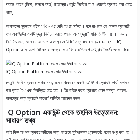
করতে পারেন (ভিসা, মাস্টার কার্ড, মায়েস্ত্রো পেমেন্ট সিস্টেম বা ই-ওয়ালেট ব্যবহার করা যেতে
পারে)
আমানতের ন্যূনতম পরিমাণ $১০ এর বেশি হওয়া উচিত । মনে রাখবেন যে একজন ব্যবসায়ী
তার একাউন্টের একটি মুদ্রা নির্বাচন করতে পারেন এবং মুদ্রাটি পরিবর্তনশীল নয় । একবার
নির্বাচিত হলে, আপনার আমানত এবং মুনাফা নির্বাচিত মুদ্রায় রূপান্তর করা হবে ।IQ
Option মানি ডিপোজিট করার ক্ষেত্রে কোন ফি-র অভিযোগ নেই প্ল্যাটফর্মের তরফ থেকে ।
IQ Option Platfrom থেকে কোন Withdrawel
পেমেন্ট সিস্টেম ব্যবহার করার সময়, মনে রাখবেন যে একটি ডেবিট বা ক্রেডিট কার্ড আপনার
নাম দ্বারা বৈধ এবং নিবন্ধিত হতে হবে । ডিপোজিট করার ব্যাপারে কোন সমস্যা থাকলে,
সাহায্যের জন্য ক্লায়েন্ট সাপোর্ট সার্ভিসে আবেদন করুন ।
IQ Option একাউন্ট থেকে তহবিল উত্তোলন:
সাধারণ তথ্য
আই কিউ অপশন ব্যবহারকারীদের জন্য সবচেয়ে সুবিধাজনক প্ল্যাটফর্মের মধ্যে গণ্য করা হয় ।
সেই সঙ্গে তহবিল প্রত্যাহারের প্রক্রিয়াও বোঝায় । অন্যান্য দালাল সঙ্গে কাজ করার সময়