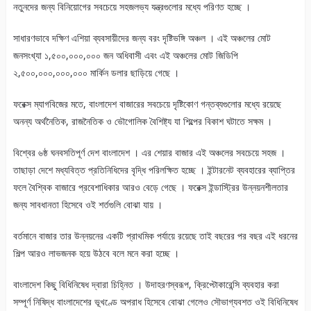
নতুনদের জন্য বিনিয়োগের সবচেয়ে সহজলভ্য যন্ত্রগুলোর মধ্যে পরিণত হচ্ছে ।
সাধারণভাবে দক্ষিণ এশিয়া ব্যবসায়ীদের জন্য বরং দৃষ্টিভঙ্গি অঞ্চল । এই অঞ্চলের মোট
জনসংখ্যা ১,৫০০,০০০,০০০ জন অধিবাসী এবং এই অঞ্চলের মোট জিডিপি
২,৫০০,০০০,০০০,০০০ মার্কিন ডলার ছাড়িয়ে গেছে ।
ফরেক্স ম্যাগবিজের মতে, বাংলাদেশ বাজারের সবচেয়ে দৃষ্টিকোণ গন্তব্যগুলোর মধ্যে রয়েছে
অনন্য অর্থনৈতিক, রাজনৈতিক ও ভৌগোলিক বৈশিষ্ট্য যা শিল্পের বিকাশ ঘটাতে সক্ষম ।
বিশ্বের ৬ষ্ঠ ঘনবসতিপূর্ণ দেশ বাংলাদেশ । এর শেয়ার বাজার এই অঞ্চলের সবচেয়ে সহজ ।
তাছাড়া দেশে মধ্যবিত্ত প্রতিনিধিদের বৃদ্ধি পরিলক্ষিত হচ্ছে । ইন্টারনেট ব্যবহারের ব্যাপ্তির
ফলে বৈশ্বিক বাজারে প্রবেশাধিকার আরও বেড়ে গেছে । ফরেক্স ইন্ডাস্ট্রির উন্নয়নশীলতার
জন্য সাবধানতা হিসেবে ওই শর্তগুলি বোঝা যায় ।
বর্তমানে বাজার তার উন্নয়নের একটি প্রাথমিক পর্যায়ে রয়েছে তাই বছরের পর বছর এই ধরনের
শিল্প আরও লাভজনক হয়ে উঠবে বলে মনে করা হচ্ছে ।
বাংলাদেশ কিছু বিধিনিষেধ দ্বারা চিহ্নিত । উদাহরণস্বরূপ, ক্রিপ্টোকারেন্সি ব্যবহার করা
সম্পূর্ণ নিষিদ্ধ বাংলাদেশের ভূখণ্ডে অপরাধ হিসেবে বোঝা গেলেও সৌভাগ্যবশত ওই বিধিনিষেধ