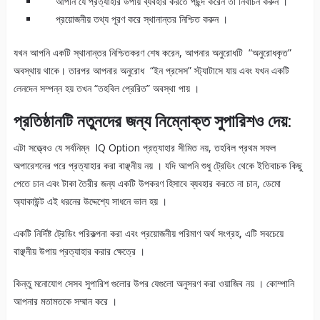
আপনি যে প্রত্যাহার উপায় ব্যবহার করতে পছন্দ করেন তা নির্বাচন করুন ।
প্রয়োজনীয় তথ্য পূরণ করে স্থানান্তর নিশ্চিত করুন ।
যখন আপনি একটি স্থানান্তর নিশ্চিতকরণ শেষ করেন, আপনার অনুরোধটি “অনুরোধকৃত”
অবস্থায় থাকে। তারপর আপনার অনুরোধ “ইন প্রসেস” স্ট্যাটাসে যায় এবং যখন একটি
লেনদেন সম্পন্ন হয় তখন “তহবিল প্রেরিত” অবস্থা পায় ।
প্রতিষ্ঠানটি নতুনদের জন্য নিম্নোক্ত সুপারিশও দেয়:
এটা সত্ত্বেও যে সর্বনিম্ন IQ Option প্রত্যাহার সীমিত নয়, তহবিল প্রথম সফল
অপারেশনের পরে প্রত্যাহার করা বাঞ্ছনীয় নয় । যদি আপনি শুধু ট্রেডিং থেকে ইতিবাচক কিছু
পেতে চান এবং টাকা তৈরীর জন্য একটি উপকরণ হিসাবে ব্যবহার করতে না চান, ডেমো
অ্যাকাউন্ট এই ধরনের উদ্দেশ্যে সাধনে ভাল হয় ।
একটি নির্দিষ্ট ট্রেডিং পরিকল্পনা করা এবং প্রয়োজনীয় পরিমাণ অর্থ সংগ্রহ, এটি সবচেয়ে
বাঞ্ছনীয় উপায় প্রত্যাহার করার ক্ষেত্রে ।
কিন্তু মনোযোগ সেসব সুপারিশ গুলোর উপর যেগুলো অনুসরণ করা ওয়াজিব নয় । কোম্পানি
আপনার মতামতকে সম্মান করে ।