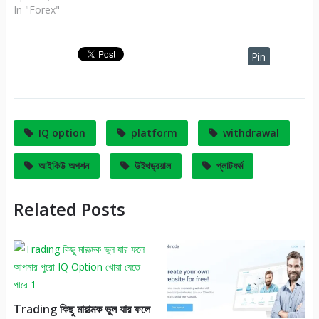
In "Forex"
Pin
It
IQ option
platform
withdrawal
আইকিউ অপশন
উইথড্রয়াল
প্লাটফর্ম
Related Posts
Trading কিছু মারাত্মক ভুল যার ফলে