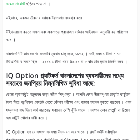
ফরেক্স মার্কেটে
ছড়িয়ে পড়ে না ।
এইভাবে, একজন ট্রেডার ব্যাঙ্ক ট্রান্সফার ব্যবহার করে
উইথড্রয়াল করতে সক্ষম এবং একমাত্র প্রয়োজন বর্তমান আইনসভা অনুযায়ী কর পরিশোধ
করে ।
বাংলাদেশি টাকায় দেশের সরকারি মুদ্রায় চালু হচ্ছে ১৯৭২ । সেই সময় ১ টাকা ০.০৮
ইউএসডি-র সমান ছিল । ২০১৯ ১ টাকা খরচ $০.০১ যা ৮ বার মান হ্রাস নির্দেশ করে ।
IQ Option প্ল্যাটফর্ম বাংলাদেশের ব্যবসায়ীদের মধ্যে
সবচেয়ে জনপ্রিয় নিম্নলিখিত সুবিধা আছে:
ডেমো অ্যাকাউন্ট নতুনদের জন্য সঠিক সিদ্ধান্ত । আপনি কোন সীমাবদ্ধতা ছাড়াই ভার্চুয়াল
টাকা দিয়ে প্রশিক্ষণ একাউন্ট পেতে কৌশল পরীক্ষা এবং বাজার ফাংশন বুঝতে পারবেন । এমন
সম্ভাবনা বাদ দিলে অর্থ হারানোর সবচেয়ে বেশি ঝুঁকি থাকে । ফাংশন কোন পেমেন্ট বা রিয়েল
অ্যাকাউন্ট খোলার দাবী করে ।
IQ Option হল যে সংস্থা সবসময় উদ্ভাবন করে থাকে । প্ল্যাটফর্মটি সর্বাধুনিক
প্রযুক্তিগুলো ব্যবহার করে প্রতিনিয়ত আধুনিক হচ্ছে । যার ফলে ব্যবসায়ীরা মুদ্রার দরের