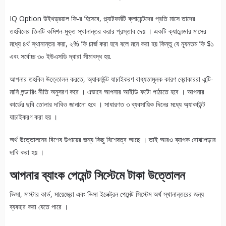
IQ Option উইথড্রয়াল ফি-র হিসেবে, প্ল্যাটফর্মটি ক্লায়েন্টদের প্রতি মাসে তাদের
তহবিলের তিনটি কমিশন-মুক্ত স্থানান্তর করার প্রস্তাব দেয় । একটি ক্যালেন্ডার মাসের
মধ্যে ৪র্থ স্থানান্তর করা, ২% ফি চার্জ করা হবে বলে মনে করা হয় কিন্তু যে ন্যূনতম ফি $১
এবং সর্বোচ্চ ৩০ ইউএসডি দ্বারা সীমাবদ্ধ হয়.
আপনার তহবিল উত্তোলন করতে, অ্যাকাউন্ট যাচাইকরণ বাধ্যতামূলক কারণ ব্রোকাররা এন্টি-
মানি লন্ডারিং নীতি অনুসরণ করে । এভাবে আপনার আইডি ফটো পাঠাতে হবে । আপনার
কার্ডের ছবি তোলার দাবিও জানানো হবে । সাধারণত ৩ ব্যবসায়িক দিনের মধ্যে অ্যাকাউন্ট
যাচাইকরণ করা হয় ।
অর্থ উত্তোলনের বিশেষ উপায়ের জন্য কিছু বিশেষত্ব আছে । তাই আরও ব্যাপক বোঝাপড়ার
দাবি করা হয় ।
আপনার ব্যাংক পেমেন্ট সিস্টেমে টাকা উত্তোলন
ভিসা, মাস্টার কার্ড, মায়েস্ত্রো এবং ভিসা ইলেক্ট্রন পেমেন্ট সিস্টেম অর্থ স্থানান্তরের জন্য
ব্যবহার করা যেতে পারে ।