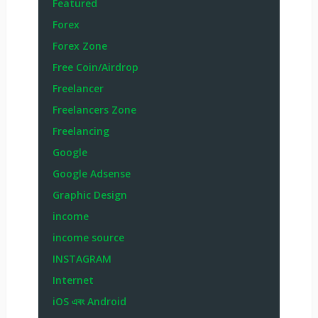
Featured
Forex
Forex Zone
Free Coin/Airdrop
Freelancer
Freelancers Zone
Freelancing
Google
Google Adsense
Graphic Design
income
income source
INSTAGRAM
Internet
iOS এবং Android