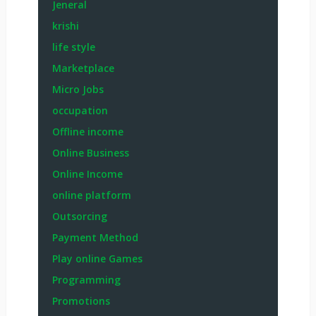
Jeneral
krishi
life style
Marketplace
Micro Jobs
occupation
Offline income
Online Business
Online Income
online platform
Outsorcing
Payment Method
Play online Games
Programming
Promotions