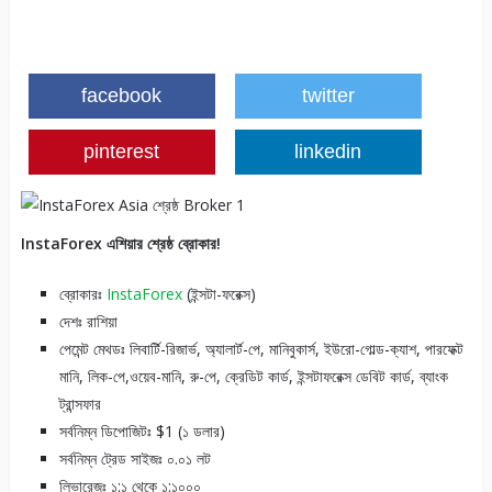
facebook
twitter
pinterest
linkedin
InstaForex এশিয়ার শ্রেষ্ঠ ব্রোকার!
ব্রোকারঃ
InstaForex
(ইন্সটা-ফরেক্স)
দেশঃ রাশিয়া
পেমেন্ট মেথডঃ লিবার্টি-রিজার্ভ, অ্যালার্ট-পে, মানিবুকার্স, ইউরো-গোল্ড-ক্যাশ, পারফেক্ট
মানি, লিক-পে,ওয়েব-মানি, রু-পে, ক্রেডিট কার্ড, ইন্সটাফরেক্স ডেবিট কার্ড, ব্যাংক
ট্রান্সফার
সর্বনিম্ন ডিপোজিটঃ $1 (১ ডলার)
সর্বনিম্ন ট্রেড সাইজঃ ০.০১ লট
লিভারেজঃ ১:১ থেকে ১:১০০০