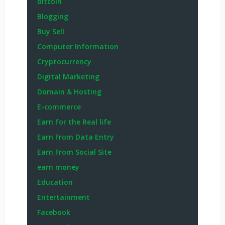
bitcoin
Blogging
Buy Sell
Computer Information
Cryptocurrency
Digital Marketing
Domain & Hosting
E-commerce
Earn for the Real life
Earn From Data Entry
Earn From Social Site
earn money
Education
Entertainment
Facebook