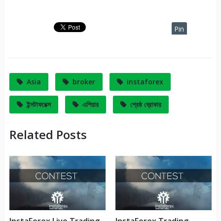
ডিপোজিট এর সর্বোচ্চ 150 ডলার
বোনাস নেওয়া যাবে। নিচের লিঙ্ক
থেকে বোনাস একাউন্ট…
Pin
It
Asia
broker
instaforex
ইন্সটাফরেক্স
এশিয়ার
শ্রেষ্ঠ ব্রোকার
Related Posts