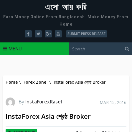
এসো আয় করি
Earn Money Online From Bangladesh. Make Money From
Home
SUBMIT PRESS RELEASE
MENU
Home
\
Forex Zone
\
InstaForex Asia শ্রেষ্ঠ Broker
By
InstaForexRasel
MAR 15, 2016
InstaForex Asia শ্রেষ্ঠ Broker