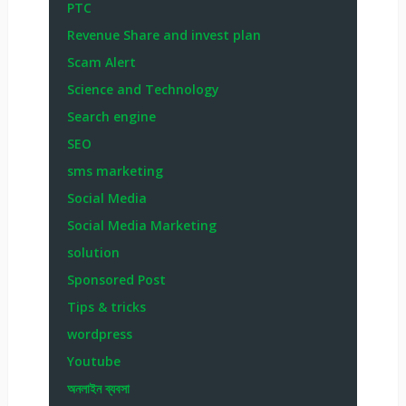
PTC
Revenue Share and invest plan
Scam Alert
Science and Technology
Search engine
SEO
sms marketing
Social Media
Social Media Marketing
solution
Sponsored Post
Tips & tricks
wordpress
Youtube
অনলাইন ব্যবসা