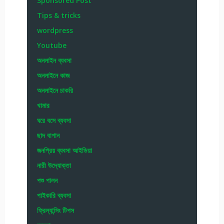
Sponsored Post
Tips & tricks
wordpress
Youtube
অনলাইন ব্যবসা
অনলাইনে কাজ
অনলাইনে চাকরি
খামার
ঘরে বসে ব্যবসা
ছাদ বাগান
জনপ্রিয় ব্যবসা আইডিয়া
নারী উদ্যোক্তা
পশু পালন
পাইকারি ব্যবসা
ফ্রিল্যান্সিং টিপস