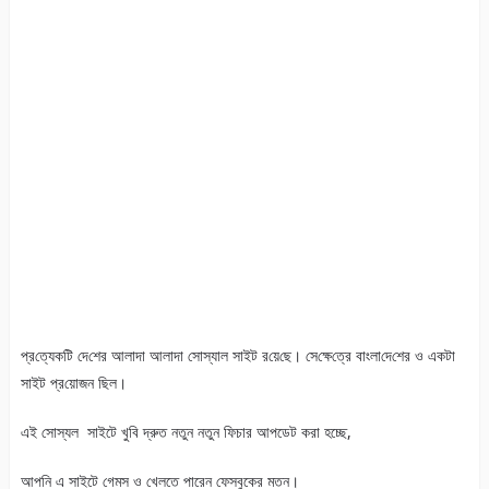
প্র‌ত্যেকটি দে‌শের আলাদা আলাদা সোস্যাল সাইট র‌য়ে‌ছে। সে‌ক্ষে‌ত্রে বাংলা‌দে‌শের ও একটা
সাইট প্র‌য়োজন ছিল।
এই সোস্যল সাইটে খুবি দ্রুত নতুন নতুন ফিচার আপডেট করা হচ্ছে,
আপনি এ সাইটে গেমস ও খেলতে পারেন ফেসবুকের মতন।