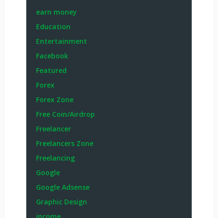
earn money
Education
Entertainment
Facebook
Featured
Forex
Forex Zone
Free Coin/Airdrop
Freelancer
Freelancers Zone
Freelancing
Google
Google Adsense
Graphic Design
income