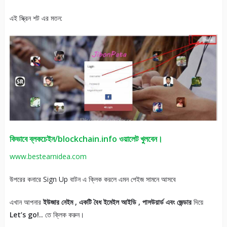
এই স্ক্রিন শট এর মতন:
কিভাবে ব্লকচেইন/blockchain.info ওয়ালেট খুলবেন।
www.bestearnidea.com
উপরের কনারে Sign Up বাটন এ ক্লিক করলে এমন পেইজ সামনে আসবে
এখান আপনার
ইউজার নেইম , একটি বৈধ ইমেইল আইডি , পাসউয়ার্ড এবং জেন্ডার
দিয়ে
Let’s go!..
তে ক্লিক করুন।