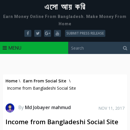
এসো আয় করি
Earn Money Online From Bangladesh. Make Money From
Home
SUBMIT PRESS RELEASE
MENU
Home
\
Earn From Social Site
\
Income from Bangladeshi Social Site
By
Md Jobayer mahmud
NOV 11, 2017
Income from Bangladeshi Social Site