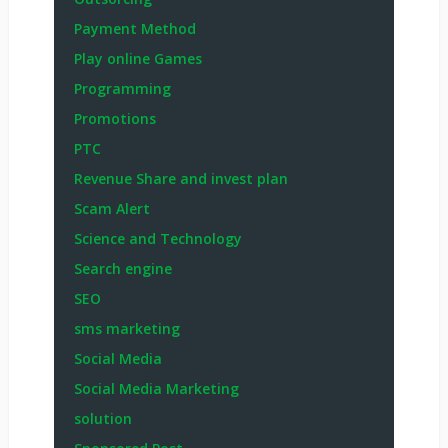
Payment Method
Play online Games
Programming
Promotions
PTC
Revenue Share and invest plan
Scam Alert
Science and Technology
Search engine
SEO
sms marketing
Social Media
Social Media Marketing
solution