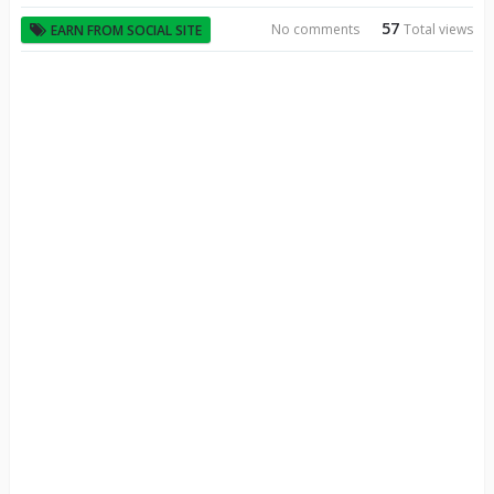
57
No comments
Total views
EARN FROM SOCIAL SITE