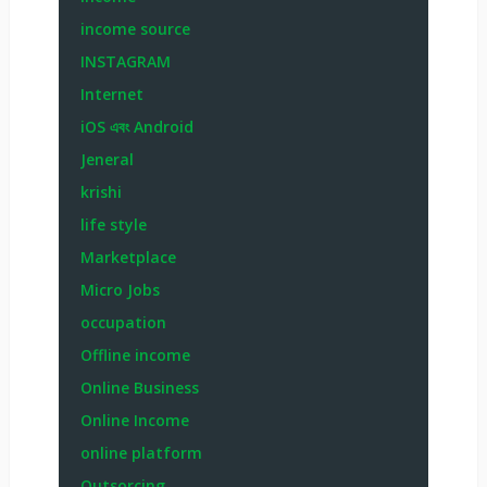
income source
INSTAGRAM
Internet
iOS এবং Android
Jeneral
krishi
life style
Marketplace
Micro Jobs
occupation
Offline income
Online Business
Online Income
online platform
Outsorcing