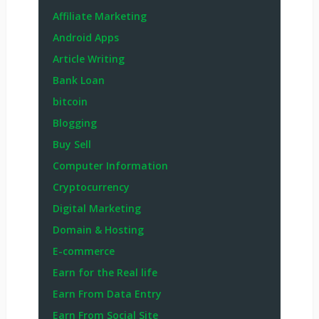
Affiliate Marketing
Android Apps
Article Writing
Bank Loan
bitcoin
Blogging
Buy Sell
Computer Information
Cryptocurrency
Digital Marketing
Domain & Hosting
E-commerce
Earn for the Real life
Earn From Data Entry
Earn From Social Site