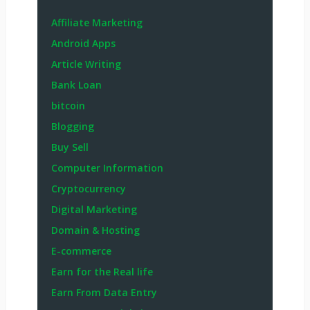
Affiliate Marketing
Android Apps
Article Writing
Bank Loan
bitcoin
Blogging
Buy Sell
Computer Information
Cryptocurrency
Digital Marketing
Domain & Hosting
E-commerce
Earn for the Real life
Earn From Data Entry