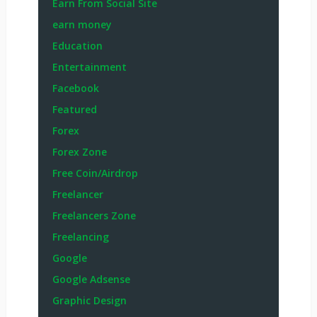
Earn From Social Site
earn money
Education
Entertainment
Facebook
Featured
Forex
Forex Zone
Free Coin/Airdrop
Freelancer
Freelancers Zone
Freelancing
Google
Google Adsense
Graphic Design