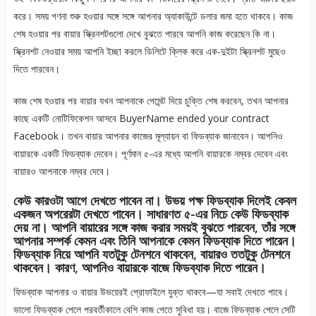
করে। সময় গণনা শুরু হওয়ার সঙ্গে সঙ্গে আপনার অ্যাকাউন্টে ডলার জমা হতে থাকবে। কাজ
শেষ হওয়ার পর বায়ার স্ক্রিনশটগুলো দেখে বুঝতে পারবে আপনি কাজ করেছেন কি না।
স্ক্রিনশট নেওয়ার সময় আপনি ইচ্ছা করলে ডিলিটে ক্লিক করে এক-দুইটা স্ক্রিনশট মুছেও
দিতে পারবেন।
কাজ শেষ হওয়ার পর বায়ার যখন আপনাকে পেমেন্ট দিয়ে চুক্তি শেষ করবেন, তখন আপনার
কাছে একটি নোটিফিকেশন আসবে BuyerName ended your contract
Facebook। তখন বায়ার আপনার কাজের মূল্যায়ন বা ফিডব্যাক জানাবেন। আপনিও
বায়ারকে একটি ফিডব্যাক দেবেন। পূর্ণমান ৫-এর মধ্যে আপনি বায়ারকে নম্বর দেবেন এবং
বায়ারও আপনাকে নম্বর দেবে।
কেউ কারওটা আগে দেখতে পাবেন না। উভয় পক্ষ ফিডব্যাক দিলেই কেবল
একজন অপরেরটা দেখতে পাবেন। সাধারণত ৫-এর নিচে কেউ ফিডব্যাক
দেয় না। আপনি বায়ারের সঙ্গে কাজ করার সময়ই বুঝতে পারবেন, তাঁর সঙ্গে
আপনার সম্পর্ক কেমন এবং তিনি আপনাকে কেমন ফিডব্যাক দিতে পারেন।
ফিডব্যাক নিয়ে আপনি যতটুকু টেনশনে থাকবেন, বায়ারও ততটুকু টেনশনে
থাকবেন। কারণ, আপনিও বায়ারকে বাজে ফিডব্যাক দিতে পারেন।
ফিডব্যাক আপনার ও বায়ার উভয়েরই প্রোফাইলে যুক্ত থাকবে—যা সবাই দেখতে পাবে।
ভালো ফিডব্যাক পেলে পরবর্তীকালে বেশি কাজ পেতে সুবিধা হয়। বাজে ফিডব্যাক পেলে সেটি