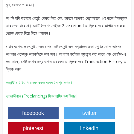
মুছে ফেলতে পারবেন।
আপনি যদি বায়ারের পেমেন্ট ফেরত দিয়ে দেন, তাহলে আপনার প্রোফাইলে ওই বাজে ফিডব্যাক
আর দেখা যাবে না। নোটিফিকেশন পেইজে Give refund-এ ক্লিক করে আপনি বায়ারকে
পেমেন্ট ফেরত দিয়ে দিতে পারবেন।
বায়ার আপনাকে পেমেন্ট দেওয়ার পর সেই পেমেন্ট এক সপ্তাহের মতো পেন্ডিং থেকে তারপর
আপনার ওডেস্ক অ্যাকাউন্টে জমা হবে। আপনার বর্তমানে ব্যালান্স কত আছে এবং পেনডিং-এ
কত আছে, সেটি জানার জন্য ওপরে ডধষষবঃ-এ ক্লিক করে Transaction History-এ
ক্লিক করুন।
কনটেন্ট রাইটিং দিয়ে শুরু করুন অনলাইন প্রফেশন।
ছাত্রজীবনে (Freelancing) ফ্রিল্যান্সিং ক্যারিয়ার|
facebook
twitter
pinterest
linkedin