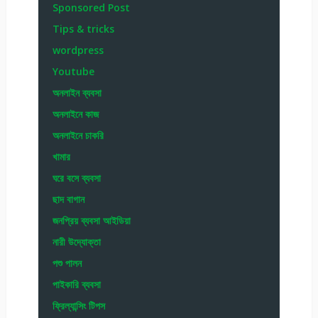
Sponsored Post
Tips & tricks
wordpress
Youtube
অনলাইন ব্যবসা
অনলাইনে কাজ
অনলাইনে চাকরি
খামার
ঘরে বসে ব্যবসা
ছাদ বাগান
জনপ্রিয় ব্যবসা আইডিয়া
নারী উদ্যোক্তা
পশু পালন
পাইকারি ব্যবসা
ফ্রিল্যান্সিং টিপস