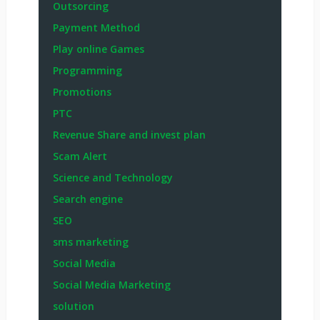
Outsorcing
Payment Method
Play online Games
Programming
Promotions
PTC
Revenue Share and invest plan
Scam Alert
Science and Technology
Search engine
SEO
sms marketing
Social Media
Social Media Marketing
solution