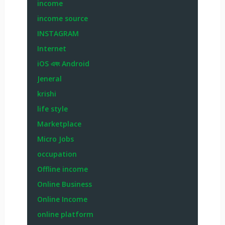
income
income source
INSTAGRAM
Internet
iOS এবং Android
Jeneral
krishi
life style
Marketplace
Micro Jobs
occupation
Offline income
Online Business
Online Income
online platform