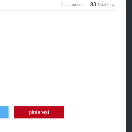
83
No comments
Total views
pinterest