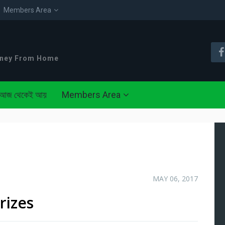
Members Area
oney From Home
আজ থেকেই আয়
Members Area
MAY 06, 2017
rizes