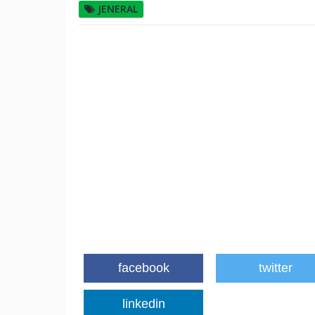
JENERAL
facebook
twitter
linkedin