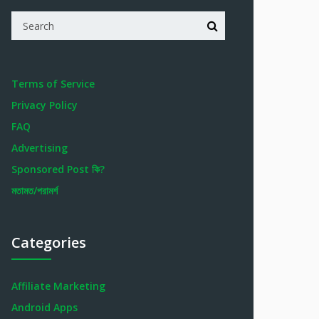
Terms of Service
Privacy Policy
FAQ
Advertising
Sponsored Post কি?
মতামত/পরামর্শ
Categories
Affiliate Marketing
Android Apps