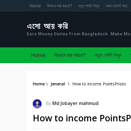
Home
কিভাবে শুরু করবো?
নতুন পোস্ট লিখুন
আজ থেকেই আয়
এসো আয় করি
Earn Money Online From Bangladesh. Make M
Home
কিভাবে শুরু করবো?
নতুন পোস্ট লিখুন
Home
\
Jeneral
\
How to income PointsPrizes
By
Md Jobayer mahmud
How to income PointsP