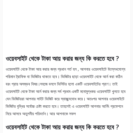
ওয়েবসাইট থেকে টাকা আয় করার জন্য কি করতে হবে ?
ওয়েবসাইট থেকে টাকা আয় করার জন্য প্রধান শর্ত হল , আপনার ওয়েবসাইটে উল্লেখযোগ্য
পরিমান ট্রাফিক বা ভিজিটর থাকতে হবে। ভিজিটর ছাড়া ওয়েবসাইট থেকে আর্ন করা কঠিন
বরং প্রায় অসম্ভব বিষয়।সহজে বললে ভিসিটর হলো একটি ওয়েবসাইটের প্রাণ। তাই
ওয়েবসাইট থেকে টাকা আর্ন করার জন্য সর্ব প্রথম একটি মনোমুগ্ধকর ওয়েবসাইট খুলতে হবে
যেন ভিজিটররা আপনার সাইট ভিজিট করে স্বাচ্ছন্দবোধ করে। অতঃপর আপনার ওয়েবসাইটে
ভিজিটর বৃদ্ধির সর্বোচ্চ চেষ্টা করতে হবে। তাহলেই এ ওয়েবসাইট আপনার আর্নিং প্রফেশনে
নিয়ে আসবে অতুলনীয় পরিবর্তন। আর আপনাকে সফল
ওয়েবসাইট থেকে টাকা আয় করার জন্য কি করতে হবে ?