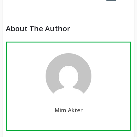
It
About The Author
Mim Akter