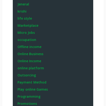
Jeneral
krishi
life style
Marketplace
Micro Jobs
occupation
Offline income
Online Business
Online Income
online platform
Outsorcing
Payment Method
Play online Games
Programming
Promotions