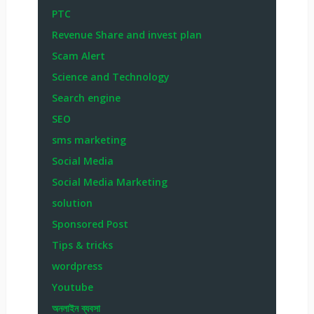
PTC
Revenue Share and invest plan
Scam Alert
Science and Technology
Search engine
SEO
sms marketing
Social Media
Social Media Marketing
solution
Sponsored Post
Tips & tricks
wordpress
Youtube
অনলাইন ব্যবসা