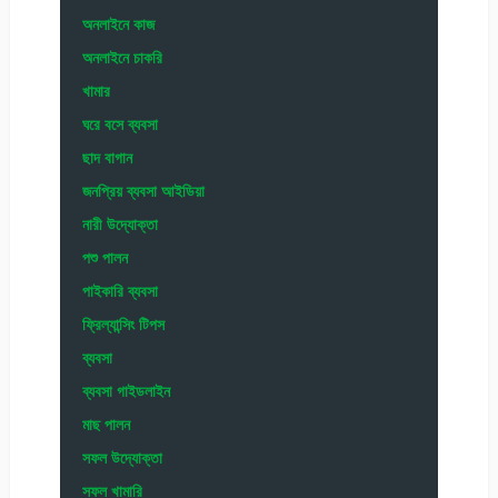
অনলাইনে কাজ
অনলাইনে চাকরি
খামার
ঘরে বসে ব্যবসা
ছাদ বাগান
জনপ্রিয় ব্যবসা আইডিয়া
নারী উদ্যোক্তা
পশু পালন
পাইকারি ব্যবসা
ফ্রিল্যান্সিং টিপস
ব্যবসা
ব্যবসা গাইডলাইন
মাছ পালন
সফল উদ্যোক্তা
সফল খামারি