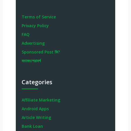
Terms of Service
Privacy Policy
FAQ
Advertising
Sponsored Post কি?
মতামত/পরামর্শ
Categories
Affiliate Marketing
Android Apps
Article Writing
Bank Loan