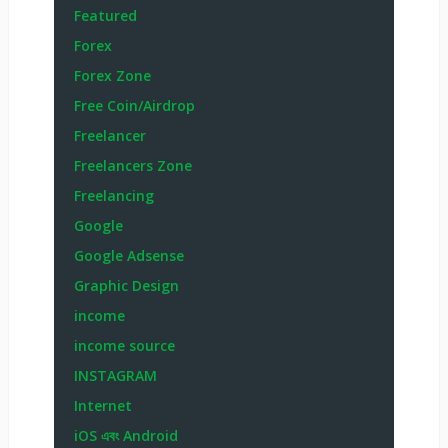
Featured
Forex
Forex Zone
Free Coin/Airdrop
Freelancer
Freelancers Zone
Freelancing
Google
Google Adsense
Graphic Design
income
income source
INSTAGRAM
Internet
iOS এবং Android