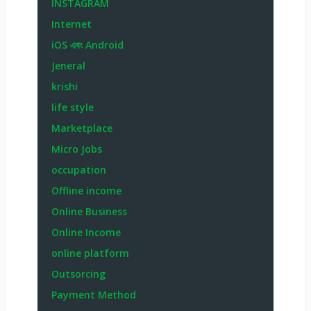
INSTAGRAM
Internet
iOS এবং Android
Jeneral
krishi
life style
Marketplace
Micro Jobs
occupation
Offline income
Online Business
Online Income
online platform
Outsorcing
Payment Method