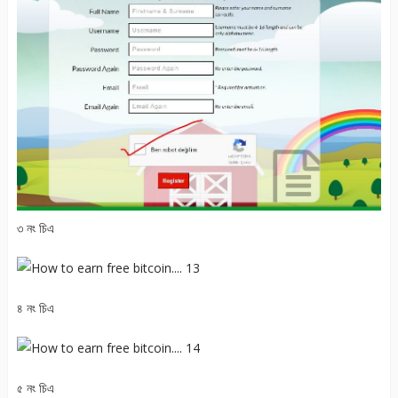
৩ নং চিএ
৪ নং চিএ
৫ নং চিএ