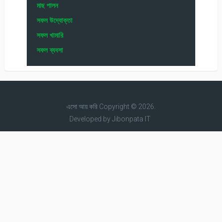
মাছ পালন
সফল উদ্যোক্তা
সফল খামারি
সফল ব্যবসা
এসো আয় করি
Copyright © 2026.
Developed by
Jibonpata IT