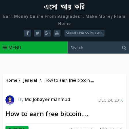
এসো আয় করি
Earn Money Online From Bangladesh. Make Money From
Home
SUBMIT PRESS RELEASE
MENU
Home
\
Jeneral
\
How to earn free bitcoin….
By
Md Jobayer mahmud
DEC 24, 2016
How to earn free bitcoin….