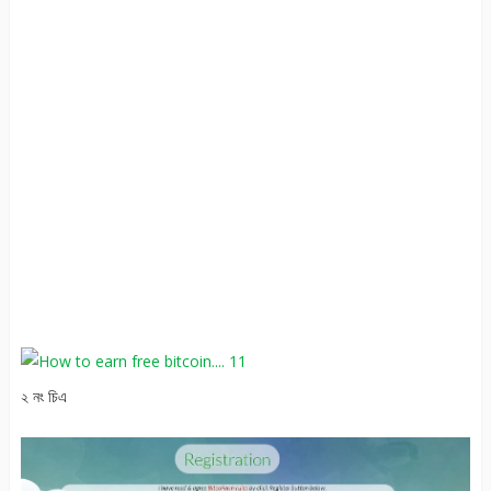
২ নং চিএ