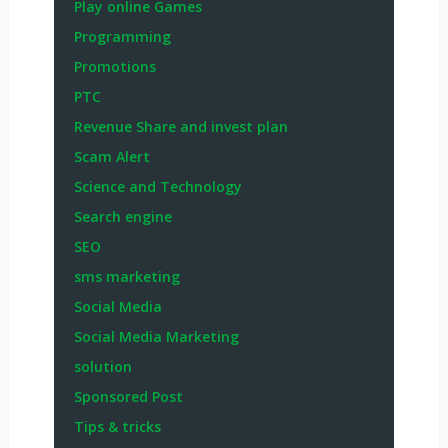
Play online Games
Programming
Promotions
PTC
Revenue Share and invest plan
Scam Alert
Science and Technology
Search engine
SEO
sms marketing
Social Media
Social Media Marketing
solution
Sponsored Post
Tips & tricks