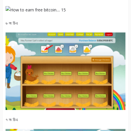
৬ নং চিএ
৭ নং চিএ