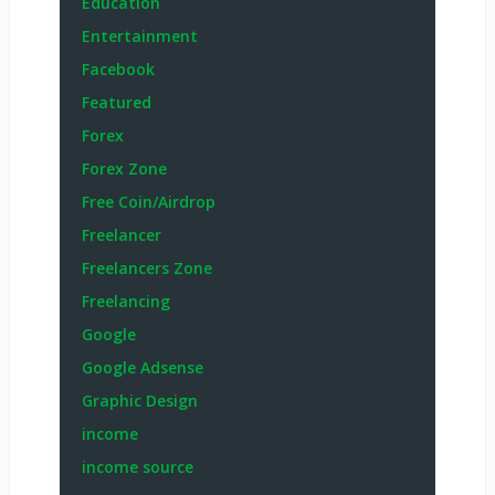
Education
Entertainment
Facebook
Featured
Forex
Forex Zone
Free Coin/Airdrop
Freelancer
Freelancers Zone
Freelancing
Google
Google Adsense
Graphic Design
income
income source