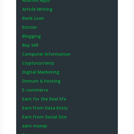
Android Apps
Article Writing
Bank Loan
bitcoin
Blogging
Buy Sell
Computer Information
Cryptocurrency
Digital Marketing
Domain & Hosting
E-commerce
Earn for the Real life
Earn From Data Entry
Earn From Social Site
earn money