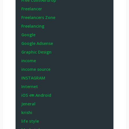
Free Coin/Airdrop
Freelancer
Freelancers Zone
Freelancing
Google
Google Adsense
Graphic Design
income
income source
INSTAGRAM
Internet
iOS এবং Android
Jeneral
krishi
life style