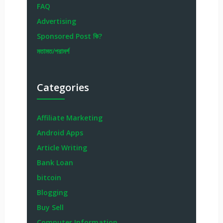
FAQ
Advertising
Sponsored Post কি?
মতামত/পরামর্শ
Categories
Affiliate Marketing
Android Apps
Article Writing
Bank Loan
bitcoin
Blogging
Buy Sell
Computer Information