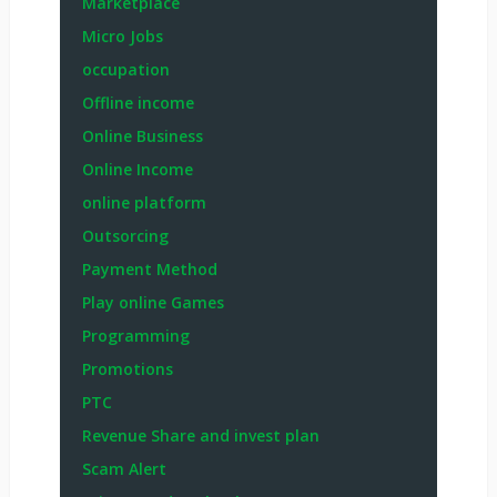
Marketplace
Micro Jobs
occupation
Offline income
Online Business
Online Income
online platform
Outsorcing
Payment Method
Play online Games
Programming
Promotions
PTC
Revenue Share and invest plan
Scam Alert