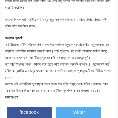
হয়েছে যাকে ক্রলিং বলা যেতে পারে এবং সেই বই গুলোর লিষ্ট আপনি যখন লিখে রাখেন সেটা
হচ্ছে ইনডেক্সিং।
গুগলের বিশাল ডাটা সেন্টারে এই তথ্য সমুহ সংরক্ষণ করা হয়। যেখানে হাজার হাজার পেটা
বাইট ডাটা সংরক্ষিত থাকে
ফলাফল প্রদর্শন
সার্চ ইঞ্জিনের এটিই সর্বশেষ ধাপ। সংরক্ষিত ফলাফল সমুহকে ব্যবহারকারীর অনুসন্ধানের শব্দ
অনুসারে প্রাসঙ্গিক ফলাফল প্রদর্শন করে। সার্চ ইঞ্জিনের এই ধাপটি অত্যন্ত জটিল কিন্তু
ওয়েব ডেভেলপার বা সার্চ ইঞ্জিন ব্যবহারকারীদের জন্য সবচেয়ে গুরুত্বপুর্ণ।
দুটি সার্চ ইঞ্জিনের মধ্যে পার্থক্য গড়ে তুলে আই ফলাফল প্রদর্শন পদ্ধিত । প্রত্যেকটি সার্চ
ইঞ্জিনের র‌্যাংকিং এর জন্য আলাদা আলাদা এলগরিদম আছে যা প্রত্যেকটি সার্চ ইঞ্জিন গোপন
রাখে।
গুগলের এই এলগরিদম তুলনামুলক ভাবে অন্য সার্চ ইঞ্জিন সমুহ থেকে জটিল। গুগলের প্রায়
২০০ এর উপরে বিষয় বিবেচনা করে কোন সাইটকে র‌্যাংকিং করে। গুগলের র‌্যাংকিং
ফ্যাক্টরগুলো
facebook
twitter