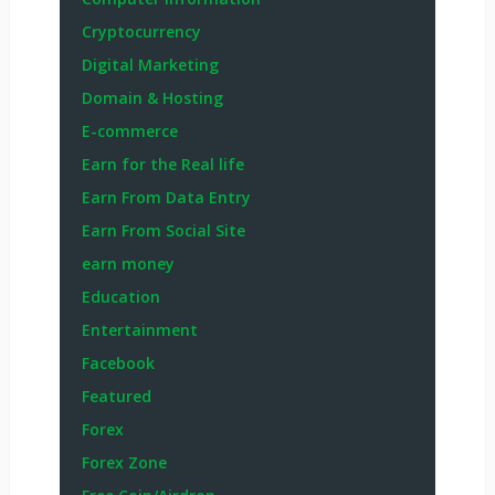
Cryptocurrency
Digital Marketing
Domain & Hosting
E-commerce
Earn for the Real life
Earn From Data Entry
Earn From Social Site
earn money
Education
Entertainment
Facebook
Featured
Forex
Forex Zone