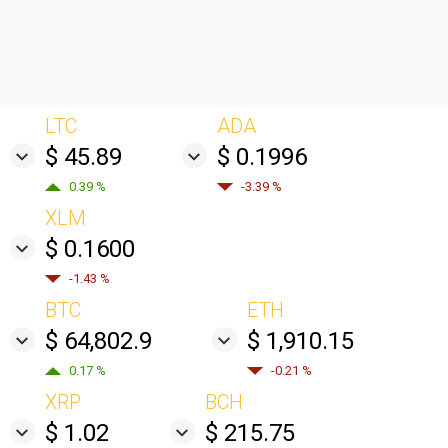
LTC
ADA
$ 45.89
$ 0.1996
0.39 %
-3.39 %
XLM
$ 0.1600
-1.43 %
BTC
ETH
$ 64,802.9
$ 1,910.15
0.17 %
-0.21 %
XRP
BCH
$ 1.02
$ 215.75