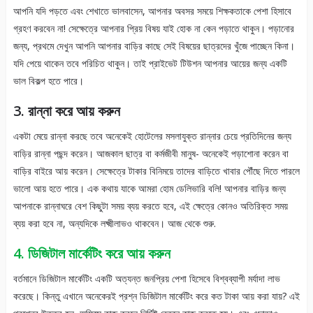
আপনি যদি পড়তে এবং শেখাতে ভালবাসেন, আপনার অবসর সময়ে শিক্ষকতাকে পেশা হিসাবে
গ্রহণ করবেন না! সেক্ষেত্রে আপনার প্রিয় বিষয় যাই হোক না কেন পড়াতে থাকুন। পড়ানোর
জন্য, প্রথমে দেখুন আপনি আপনার বাড়ির কাছে সেই বিষয়ের ছাত্রদের খুঁজে পাচ্ছেন কিনা।
যদি পেয়ে থাকেন তবে পরিচিত থাকুন। তাই প্রাইভেট টিউশন আপনার আয়ের জন্য একটি
ভাল বিকল্প হতে পারে।
3. রান্না করে আয় করুন
একটা মেয়ে রান্না করছে তবে অনেকেই হোটেলের মসলাযুক্ত রান্নার চেয়ে প্রতিদিনের জন্য
বাড়ির রান্না পছন্দ করেন। আজকাল ছাত্র বা কর্মজীবী মানুষ- অনেকেই পড়াশোনা করেন বা
বাড়ির বাইরে আয় করেন। সেক্ষেত্রে টাকার বিনিময়ে তাদের বাড়িতে খাবার পৌঁছে দিতে পারলে
ভালো আয় হতে পারে। এক কথায় যাকে আমরা হোম ডেলিভারি বলি! আপনার বাড়ির জন্য
আপনাকে রান্নাঘরে বেশ কিছুটা সময় ব্যয় করতে হবে, এই ক্ষেত্রে কোনও অতিরিক্ত সময়
ব্যয় করা হবে না, অন্যদিকে লক্ষ্মীলাভও থাকবেন। আজ থেকে শুরু.
4. ডিজিটাল মার্কেটিং করে আয় করুন
বর্তমানে ডিজিটাল মার্কেটিং একটি অত্যন্ত জনপ্রিয় পেশা হিসেবে বিশ্বব্যাপী মর্যাদা লাভ
করেছে। কিন্তু এখানে অনেকেরই প্রশ্ন ডিজিটাল মার্কেটিং করে কত টাকা আয় করা যায়? এই