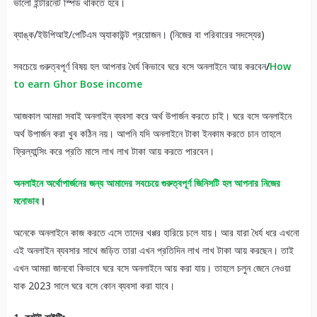
ভালো ইন্টারনেট স্পিড থাকতে হবে।
ব্যাঙ্ক/ইউপিআই/পেটিএম অ্যাকাউন্ট প্রয়োজন। (নিজের বা পরিবারের সদস্যের)
সবচেয়ে গুরুত্বপূর্ণ বিষয় হল আপনার ধৈর্য কিভাবে ঘরে বসে অনলাইনে আয় করবেন
/
How
to earn Ghor Bose income
আজকাল আমরা সবাই অনলাইন ব্যবসা করে অর্থ উপার্জন করতে চাই। ঘরে বসে অনলাইনে
অর্থ উপার্জন করা খুব কঠিন নয়। আপনি যদি অনলাইনে টাকা ইনকাম করতে চান তাহলে
ফ্রিল্যান্সিং করে প্রতি মাসে লাখ লাখ টাকা আয় করতে পারবেন।
অনলাইনে অর্থোপার্জনের জন্য আমাদের সবচেয়ে গুরুত্বপূর্ণ জিনিসটি হল আপনার নিজের
মনোভাব
।
অনেকে অনলাইনে কাজ করতে এসে তাদের খপ্পর হারিয়ে চলে যায়। আর যারা ধৈর্য ধরে এখনো
এই অনলাইন ব্যবসার সাথে জড়িত তারা এখন প্রতিদিন লাখ লাখ টাকা আয় করছেন। তাই
এখন আমরা জানবো কিভাবে ঘরে বসে অনলাইনে আয় করা যায়। তাহলে চলুন জেনে নেওয়া
যাক 2023 সালে ঘরে বসে কোন ব্যবসা করা যাবে।