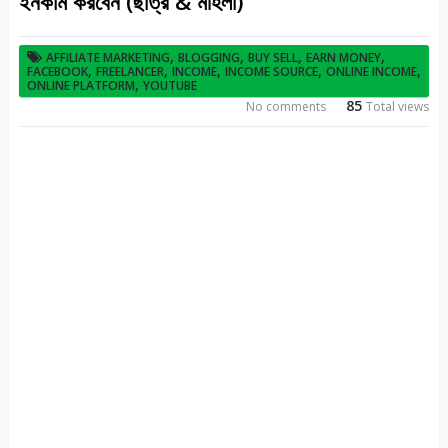
ইনকাম করবেন (ছাত্র & মহিলা)
,
,
,
,
AFFILIATE MARKETING
BLOGGING
BUY SELL
EARN MONEY
,
,
,
,
,
FACEBOOK
FREELANCER
INCOME
INCOME SOURCE
ONLINE INCOME
,
ONLINE PLATFORM
YOUTUBE
85
No comments
Total views