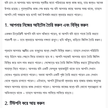
যদি চান যে আপনার আয় আপনার স্বামীর মতো পরিবারের জন্য কাজ করে, তার জন্যও অনেক
উপায় রয়েছে। গৃহস্থালির কাজ শেষ করার পর যদি আপনার কাছে অবসর সময় থাকে, তাহলে
আপনি সেই সময়কে ঘরে বসেই অর্থ উপার্জন করতে ব্যবহার করতে পারেন।
1. আপনার নিজের আইটেম তৈরি করুন এবং বিক্রি করুন
একজন চিত্রশিল্পী আপনি যদি ভাল আঁকতে পারেন, বা আপনি যদি হাতে গহনা তৈরি করতে
পারদর্শী হন – তবে ব্যবহারে আপনার দক্ষতা রাখুন। ছবি আঁকুন, বাড়িতে জিনিস তৈরি করুন।
প্রথমে আপনার আত্মীয় এবং বন্ধুদের মধ্যে সেগুলি বিক্রি করুন। তাহলে দেখবেন পরিচিতি
গড়ে উঠলে আর পেছনে ফিরে তাকাতে হবে না। আপনি সহজেই আপনার হাতে তৈরি জিনিস
বিক্রি করে ভাল লাভ করতে পারেন। সেক্ষেত্রে ঘরে তৈরি জিনিস বিক্রি করতে ইন্টারনেটের
সাহায্য নিতে পারেন। আপনার যদি একটি ফেসবুক অ্যাকাউন্ট থাকে তবে আপনি সেখান
থেকেও প্রচার চালাতে পারেন। অথবা আপনি একটি পৃষ্ঠা তৈরি করতে পারেন এবং সেখান
থেকে প্রচার চালাতে পারেন। এইভাবে, আপনি ইন্টারনেট ব্যবহার করে হাজার হাজার মানুষের
সামনে আপনার হাতের কাজ দেখাতে পারেন। আপনার কাজের মধ্যে যদি কোনো স্বতন্ত্রতা বা
অভিনবত্ব থাকে – তাহলে আপনার লাভ লাফিয়ে লাফিয়ে বাড়বে।
2. টিউশনি করে আয় করুন