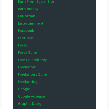
Earn From Social Site
earn money
Education
Entertainment
Facebook
Featured
Forex
Forex Zone
Free Coin/Airdrop
Freelancer
Freelancers Zone
Freelancing
Google
Google Adsense
Graphic Design