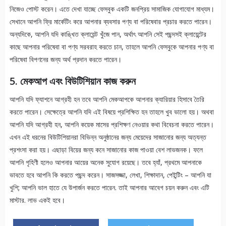
নিজেও পোস্ট করেন। এতে দেখা যাচ্ছে ফেসবুক একটি জনপ্রিয় সামাজিক যোগাযোগ মাধ্যম।
সেখানে আপনি ফ্রি মার্কেটিং করে আপনার ব্যবসার পণ্য বা পরিষেবার প্রচার করতে পারেন।
অন্যদিকে, আপনি যদি কাঙ্খিত ক্লায়েন্ট খুঁজে পান, অর্থাৎ আপনি সেই পছন্দসই ক্লায়েন্টের
কাছে আপনার পরিষেবা বা পণ্য সরবরাহ করতে চান, তাহলে আপনি ফেসবুকে আপনার পণ্য বা
পরিষেবা বিপণনের জন্য অর্থ প্রদান করতে পারেন।
5. মেকআপ এবং বিউটিশিয়ান কাজ করুন
আপনি যদি ফ্যাশনে আগ্রহী হন তবে আপনি মেকআপকে আপনার ক্যারিয়ার হিসাবে তৈরি
করতে পারেন। সেক্ষেত্রে আপনি যদি এই বিষয়ে প্রশিক্ষিত হন তাহলে খুব ভালো হয়। অথবা
আপনি যদি আগ্রহী হন, আপনি কয়েক মাসের প্রশিক্ষণ নেওয়ার কথা বিবেচনা করতে পারেন।
এখন এই ধরনের বিউটিশিয়ানরা বিভিন্ন অনুষ্ঠানের জন্য মেয়েদের সাজানোর জন্য অত্যন্ত
প্রশংসা করা হয়। এছাড়া বিয়ের জন্য কনে সাজানোর কাজ পাওয়া বেশ লাভজনক। ফলে
আপনি গৃহিণী হলেও আপনার আয়ের অনেক সুযোগ রয়েছে। তবে হ্যাঁ, প্রথমে আপনাকে
ভাবতে হবে আপনি কি করতে পছন্দ করেন। সাজসজ্জা, লেখা, শিক্ষাদান, পেইন্টিং – আপনি যা
খুশি; আপনি ভাল হাতে যে উপার্জন করতে পারেন. তাই আপনার আবেগ চয়ন করুন এবং এটি
মাস্টার. লাভ একই হবে।