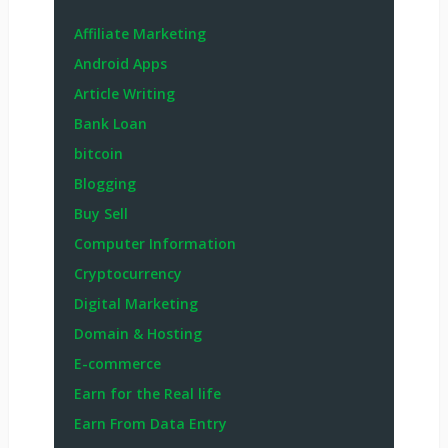
Affiliate Marketing
Android Apps
Article Writing
Bank Loan
bitcoin
Blogging
Buy Sell
Computer Information
Cryptocurrency
Digital Marketing
Domain & Hosting
E-commerce
Earn for the Real life
Earn From Data Entry