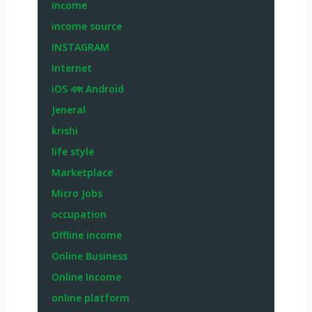
income
income source
INSTAGRAM
Internet
iOS এবং Android
Jeneral
krishi
life style
Marketplace
Micro Jobs
occupation
Offline income
Online Business
Online Income
online platform