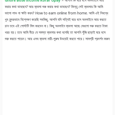
Ghore Bose Income Korar Upay
– আপনি কি ঘরে বসে অনলাইনে আয়
করার কথা ভাবছেন? আর ব্যবসা শুরু করার কথা ভাবছেন? কিন্তু সেই ব্যবসায় কি আমি
ভালো লাভ না ক্ষতি করব? How to earn online from home. আমি এই নিবন্ধে
খুব সুন্দরভাবে বিশ্লেষণ করেছি সবকিছু. আপনি যদি সত্যিই ঘরে বসে অনলাইনে আয় করতে
চান তবে এই পোস্টটি মিস করবেন না। কিছু অনলাইন ব্যবসা আছে যেগুলো শুরু করতে টাকা
খরচ হয়। তবে আমি নীচে যে সমস্ত ব্যবসার কথা বলেছি তা আপনি পুঁজি ছাড়াই ঘরে বসে
শুরু করতে পারেন। আর এসব ব্যবসা নারী-পুরুষ উভয়েই করতে পারে। সামগ্রী প্রদর্শন করুন