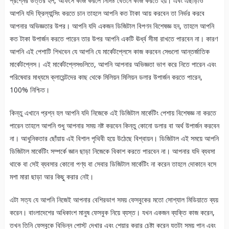
প্রশ্নের উত্তর হল, অফিসে কাজ করলে নির্দিষ্ট বেতনে কাজ করতে হয়। এবং এছাড়াও
আপনি যদি ফ্রিল্যান্সিং করতে চান তাহলে আপনি কত টাকা আয় করবেন তা নির্ভর করবে
আপনার অভিজ্ঞতার উপর। আপনি যদি একজন ডিজিটাল বিপণন বিশেষজ্ঞ হন, তাহলে আপনি
কত টাকা উপার্জন করতে পারেন তার উপর আপনি একটি ঊর্ধ্ব সীমা রাখতে পারবেন না। কারণ
আপনি এই পেশাটি শিখবেন যে আপনি যে মার্কেটপ্লেসে কাজ করবেন সেগুলো আন্তর্জাতিক
মার্কেটপ্লেস। এই মার্কেটপ্লেসগুলিতে, আপনি আপনার অভিজ্ঞতা ভাগ করে নিতে পারেন এবং
পরিষেবার মাধ্যমে ক্লায়েন্টদের কাছ থেকে মিলিয়ন মিলিয়ন ডলার উপার্জন করতে পারেন,
100% নিশ্চিত।
কিন্তু এখানে প্রশ্ন হল আপনি যদি নিজেকে এই ডিজিটাল মার্কেটিং পেশায় বিশেষজ্ঞ না করতে
পারেন তাহলে আপনি শুধু আপনার সময় নষ্ট করবেন কিন্তু কোনো ডলার বা অর্থ উপার্জন করবেন
না। আধুনিকতার ছোঁয়ায় এই বিশাল পৃথিবী হয়ে উঠেছে বিশ্বায়ন। ডিজিটাল এই সময়ে আপনি
ডিজিটাল মার্কেটিং সম্পর্কে জ্ঞান ছাড়া নিজেকে বিকাশ করতে পারবেন না। আপনার যদি ব্যবসা
থাকে বা সেই ব্যবসার কোনো পণ্য বা সেবার ডিজিটাল মার্কেটিং না করেন তাহলে দোকানে বসে
মশা মারা ছাড়া আর কিছু করার নেই।
এটা সত্য যে আপনি নিজেই আপনার বেশিরভাগ সময় ফেসবুকের মতো সোশ্যাল মিডিয়াতে ব্যয়
করেন। বাংলাদেশের অধিকাংশ মানুষ ফেসবুক নিয়ে ব্যস্ত। যখন একজন ব্যক্তি কাজ করেন,
তখন তিনি ফেসবুকে বিভিন্ন পোস্ট দেখার এবং শেয়ার করার চেষ্টা করেন যতটা সময় পান এবং