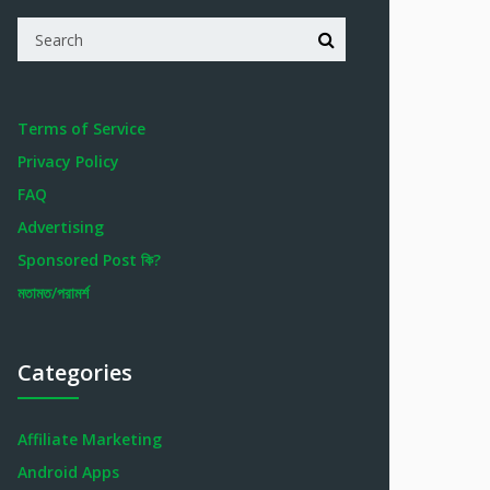
Terms of Service
Privacy Policy
FAQ
Advertising
Sponsored Post কি?
মতামত/পরামর্শ
Categories
Affiliate Marketing
Android Apps