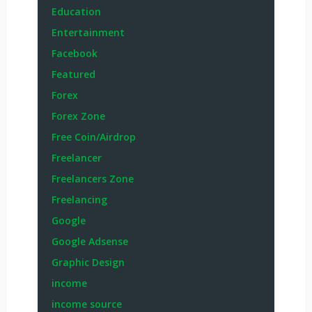
Education
Entertainment
Facebook
Featured
Forex
Forex Zone
Free Coin/Airdrop
Freelancer
Freelancers Zone
Freelancing
Google
Google Adsense
Graphic Design
income
income source