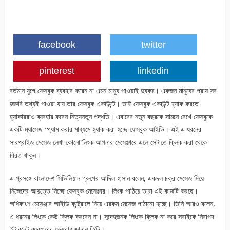
facebook
twitter
pinterest
linkedin
বর্তমান যুগে ফেসবুক ব্যবহার করেন না এমন মানুষ পাওয়াই দুষ্কর। একজন মানুষের প্রায় সব
জরুরি তথ্যই পাওয়া যায় তার ফেসবুক একাউন্টে। তাই ফেসবুক একাউন্ট হ্যাক করতে
হ্যাকাররাও ব্যবহার করেন নিত্যনতুন পদ্ধতি। এবারের নতুন বছরকে সামনে রেখে ফেসবুকে
একটি ম্যাসেজ স্প্যাম করার মাধ্যমে হ্যাক করা হচ্ছে ফেসবুক আইডি। এই এ ধরনের
সারপ্রাইজ মেসেজ লেখা কোনো লিংক আপনার মেসেঞ্জারে এলে সেটাতে ক্লিক করা থেকে
বিরত থাকুন।
এ প্রসঙ্গে বাংলাদেশ সিভিলিয়ান গ্রুপের আদিল হাসান বলেন, একদল চক্র মেসেজ দিয়ে
নিজেদের আয়ত্তে নিচ্ছে ফেসবুক মেসেঞ্জার। লিংক পাঠিয়ে তারা এই কাজটি করছে।
অধিকাংশ মেসেঞ্জার আইডি কন্ট্রোলে নিয়ে এরকম মেসেজ পাঠানো হচ্ছে। তিনি আরও বলেন,
এ ধরনের লিংকে কেউ ক্লিক করবেন না। সন্দেহজনক লিংকে ক্লিক না করে সবাইকে নিরাপদ
ইন্টারনেট ব্যবহারের অনুরোধ জানান তিনি।