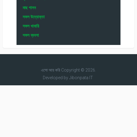
মাছ পালন
সফল উদ্যোক্তা
সফল খামারি
সফল ব্যবসা
এসো আয় করি
Copyright © 2026.
Developed by
Jibonpata IT