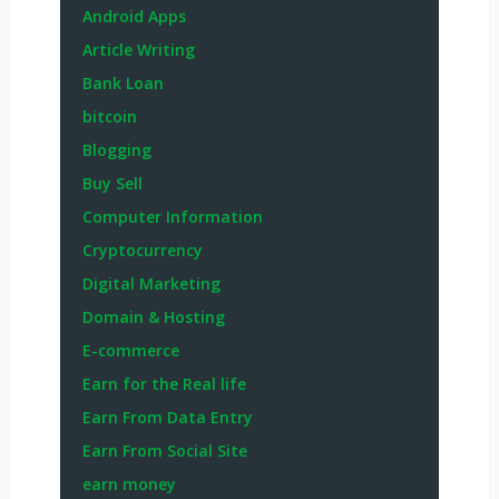
Android Apps
Article Writing
Bank Loan
bitcoin
Blogging
Buy Sell
Computer Information
Cryptocurrency
Digital Marketing
Domain & Hosting
E-commerce
Earn for the Real life
Earn From Data Entry
Earn From Social Site
earn money