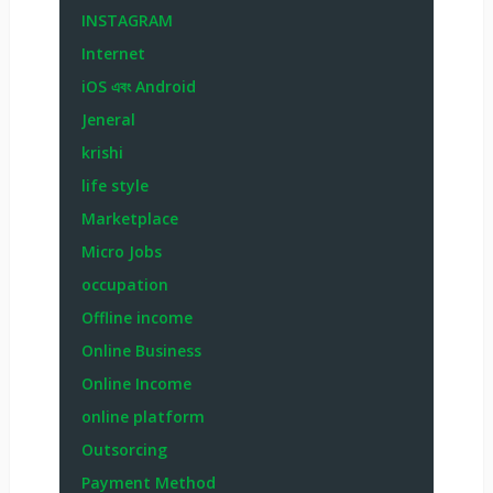
INSTAGRAM
Internet
iOS এবং Android
Jeneral
krishi
life style
Marketplace
Micro Jobs
occupation
Offline income
Online Business
Online Income
online platform
Outsorcing
Payment Method