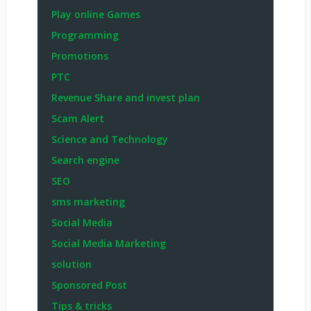
Play online Games
Programming
Promotions
PTC
Revenue Share and invest plan
Scam Alert
Science and Technology
Search engine
SEO
sms marketing
Social Media
Social Media Marketing
solution
Sponsored Post
Tips & tricks