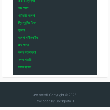
নারী উদ্যোক্তা
পশু পালন
পাইকারি ব্যবসা
ফ্রিল্যান্সিং টিপস
ব্যবসা
ব্যবসা গাইডলাইন
মাছ পালন
সফল উদ্যোক্তা
সফল খামারি
সফল ব্যবসা
এসো আয় করি
Copyright © 2026.
Developed by
Jibonpata IT