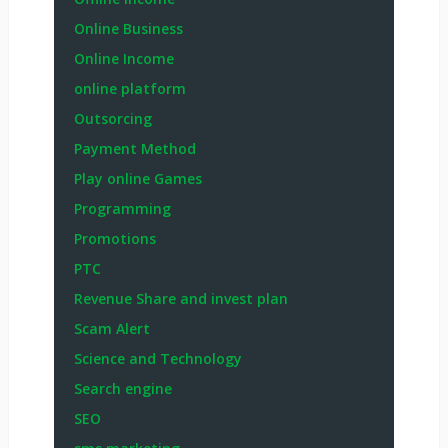
Online Business
Online Income
online platform
Outsorcing
Payment Method
Play online Games
Programming
Promotions
PTC
Revenue Share and invest plan
Scam Alert
Science and Technology
Search engine
SEO