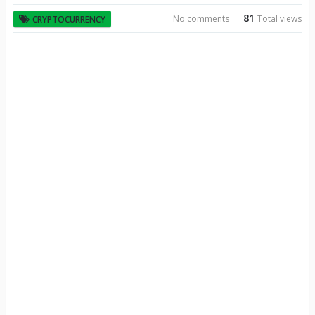
81
No comments
Total views
CRYPTOCURRENCY