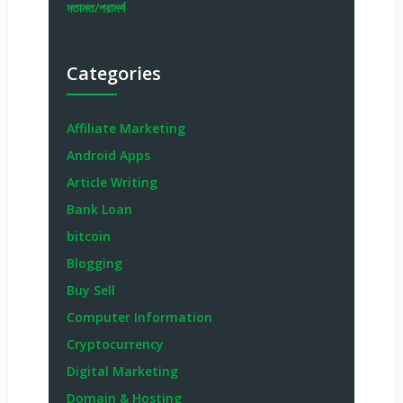
মতামত/পরামর্শ
Categories
Affiliate Marketing
Android Apps
Article Writing
Bank Loan
bitcoin
Blogging
Buy Sell
Computer Information
Cryptocurrency
Digital Marketing
Domain & Hosting