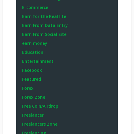
E-commerce
Earn for the Real life
Earn From Data Entry
Earn From Social Site
earn money
Education
Entertainment
Facebook
Featured
Forex
Forex Zone
Free Coin/Airdrop
Freelancer
Freelancers Zone
Freelancing