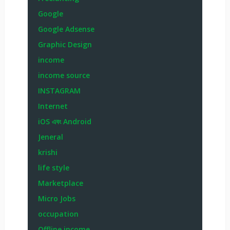
Google
Google Adsense
Graphic Design
income
income source
INSTAGRAM
Internet
iOS এবং Android
Jeneral
krishi
life style
Marketplace
Micro Jobs
occupation
Offline income