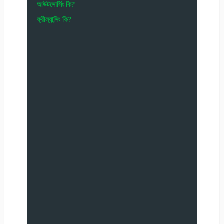
আউটসোর্সিং কি?
ফ্রীল্যান্সিং কি?