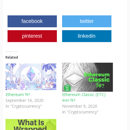
facebook
twitter
pinterest
linkedin
Related
Ethereum কি?
Ethereum Classic (ETC)
September 16, 2020
কয়েন কি?
In "Cryptocurrency"
November 9, 2020
In "Cryptocurrency"