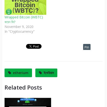
Wrapped Bitcoin (WBTC)
কয়েন কি?
November 9, 2020
In "Cryptocurrency"
Pin
It
etherium
ইথেরিয়াম
Related Posts