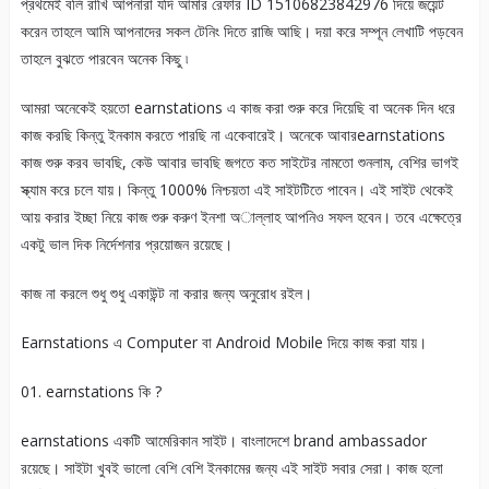
প্রথমেই বলি রাখি আপনারা যদি আমার রেফার ID 15106823842976 দিয়ে জয়েন্ট
করেন তাহলে আমি আপনাদের সকল টেনিং দিতে রাজি আছি। দয়া করে সম্পূন লেখাটি পড়বেন
তাহলে বুঝতে পারবেন অনেক কিছু ৷
আমরা অনেকেই হয়তো earnstations এ কাজ করা শুরু করে দিয়েছি বা অনেক দিন ধরে
কাজ করছি কিন্তু ইনকাম করতে পারছি না একেবারেই। অনেকে আবারearnstations
কাজ শুরু করব ভাবছি, কেউ আবার ভাবছি জগতে কত সাইটের নামতো শুনলাম, বেশির ভাগই
স্ক্যাম করে চলে যায়। কিন্তু 1000% নিশ্চয়তা এই সাইটটিতে পাবেন। এই সাইট থেকেই
আয় করার ইচ্ছা নিয়ে কাজ শুরু করুণ ইনশা অাল্লাহ আপনিও সফল হবেন। তবে এক্ষেত্রে
একটু ভাল দিক নির্দেশনার প্রয়োজন রয়েছে।
কাজ না করলে শুধু শুধু একাউন্ট না করার জন্য অনুরোধ রইল।
Earnstations এ Computer বা Android Mobile দিয়ে কাজ করা যায়।
01. earnstations কি ?
earnstations একটি আমেরিকান সাইট। বাংলাদেশে brand ambassador
রয়েছে। সাইটা খুবই ভালো বেশি বেশি ইনকামের জন্য এই সাইট সবার সেরা। কাজ হলো