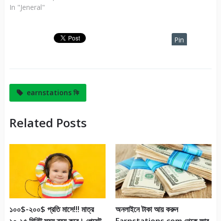
In "Jeneral"
Pin
It
earnstations কি
Related Posts
১০০$-২০০$ প্রতি মাসে!!! মাত্র
অনলাইনে টাকা আয় করুন