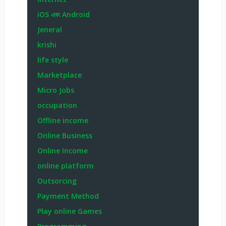
iOS এবং Android
Jeneral
krishi
life style
Marketplace
Micro Jobs
occupation
Offline income
Online Business
Online Income
online platform
Outsorcing
Payment Method
Play online Games