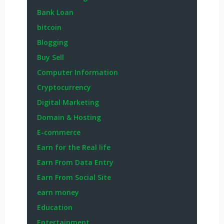
Bank Loan
bitcoin
Blogging
Buy Sell
Computer Information
Cryptocurrency
Digital Marketing
Domain & Hosting
E-commerce
Earn for the Real life
Earn From Data Entry
Earn From Social Site
earn money
Education
Entertainment