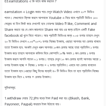
03.earnstations এ কি ভাবে কাজ করবেন ?
earnstation এ Login করার পরে দেখুন Watch Video এখানে ২০+ ভিডিও
পবেন। সেগুলোতে ক্লিক করলে আপনাকে Youtube এ নিয়ে যাবে প্রতিটি ভিডিও ১৮০
সেকেন্ড বা তিন মিনট করে দেখলেই হবে।তারপর Video টি like, Comment and
Share করতে হয় যে কোন জায়গাতে Share করা যায় এর জন্য চাইলে একটি Fake
facebook id খুলে নিতে পারেন। আর প্রতিটি ভিডিওর জন্য ০.০৫ ডলার তাহলে দেখুন
২০ টা ভিডিও দেখলে ০.০৫*২০=১ ডলার নিজের ইনকাম, এছাড়া আপনার যত রেফার থাকবে
ততো ইনকাম হবে. অংকটা দেখুন ধরুন আপনার ১০জন রেফার আছে তারা প্রতিদিন ১ ডলার
ইনকাম করে তাহলে আপনাকে কমিশন দিবে কোম্পানি ১০% অথাৎ ১ জন রেফার ১ ডলার
ইনকাম করলে আপনি পাবেন ০.১ ডলার। তাহরে দেখুন ১০ জন রেফার হলেই আপনার আরো ১
ডলার ইনকাম হচ্ছে + নিজের ১ ডলার = ২ ডলার প্রতিদিন। এবাবে যত রেফার বানাবেন
ততো ইনকাম হবে।এছাড়া কিছু দিনের মধ্যেই ৪০ টি ভিডিও দিবে তা হতে প্রতিদিন নিজের
ইনকাম হবে দিনে ২ ডলার + রেফার ইনকাম।
সুবিধাসমূহ:
1.withdraw দেয়ার 72 ঘন্টার মধ্যে টাকা Paid করা হয়।(Bkash, Bank,
Payoneer, Paypal) মাধ্যমে টাকা উঠানো যায় ৷