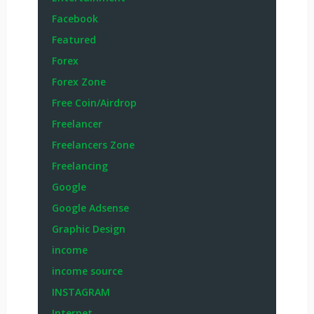
Facebook
Featured
Forex
Forex Zone
Free Coin/Airdrop
Freelancer
Freelancers Zone
Freelancing
Google
Google Adsense
Graphic Design
income
income source
INSTAGRAM
Internet