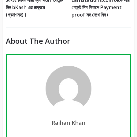
১০-১৫ মিনিট সময় ব্যয় করে। পেমেন্ট
Earnstations.com থেকে আর
নিন bKash এর মাধ্যমে
পেমেন্ট নিন বিকাশে Payment
(প্রমাণসহ)।
proof সহ দেখে নিন ৷
About The Author
Raihan Khan