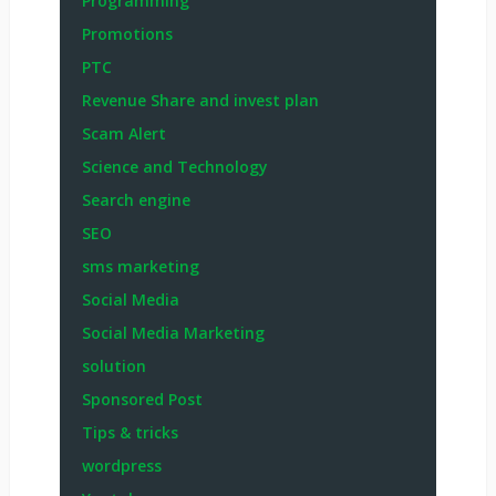
Programming
Promotions
PTC
Revenue Share and invest plan
Scam Alert
Science and Technology
Search engine
SEO
sms marketing
Social Media
Social Media Marketing
solution
Sponsored Post
Tips & tricks
wordpress