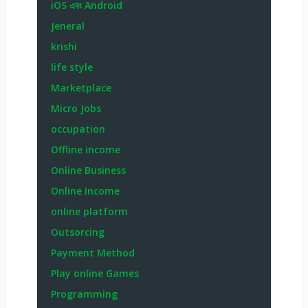
iOS এবং Android
Jeneral
krishi
life style
Marketplace
Micro Jobs
occupation
Offline income
Online Business
Online Income
online platform
Outsorcing
Payment Method
Play online Games
Programming