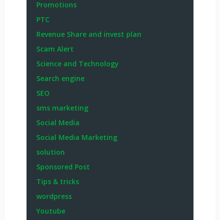
Promotions
PTC
Revenue Share and invest plan
Scam Alert
Science and Technology
Search engine
SEO
sms marketing
Social Media
Social Media Marketing
solution
Sponsored Post
Tips & tricks
wordpress
Youtube