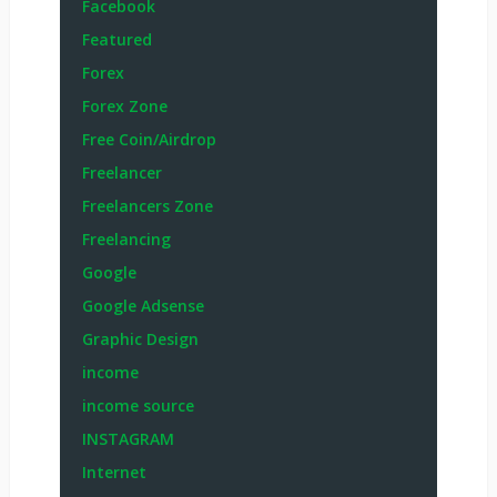
Facebook
Featured
Forex
Forex Zone
Free Coin/Airdrop
Freelancer
Freelancers Zone
Freelancing
Google
Google Adsense
Graphic Design
income
income source
INSTAGRAM
Internet