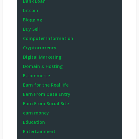
Bank Loan
bitcoin
Blogging
Buy Sell
Computer Information
Cryptocurrency
Digital Marketing
Domain & Hosting
E-commerce
Earn for the Real life
Earn From Data Entry
Earn From Social Site
earn money
Education
Entertainment