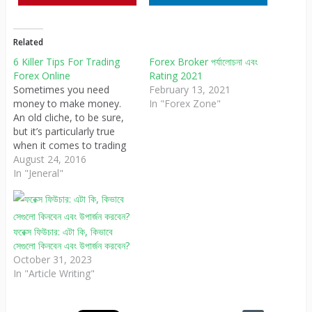
Related
6 Killer Tips For Trading
Forex Broker পর্যালোচনা এবং
Forex Online
Rating 2021
Sometimes you need
February 13, 2021
money to make money.
In "Forex Zone"
An old cliche, to be sure,
but it’s particularly true
when it comes to trading
Forex online. But, what
August 24, 2016
was once a marketplace
In "Jeneral"
almost exclusively
dominated by large
investment firms and
banks has now become a
ফরেক্স ফিউচার: এটা কি, কিভাবে
popular way of making
সেগুলো কিনবেন এবং উপার্জন করবেন?
money online for…
October 31, 2023
In "Article Writing"