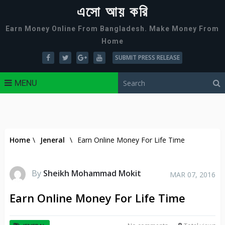
এসো আয় করি
Earn Money Online From Bangladesh. Make Money From
Home
SUBMIT PRESS RELEASE
MENU
Home
\
Jeneral
\
Earn Online Money For Life Time
By
Sheikh Mohammad Mokit
MAR 07, 2016
Earn Online Money For Life Time