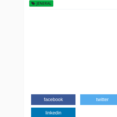
JENERAL
facebook
twitter
linkedin