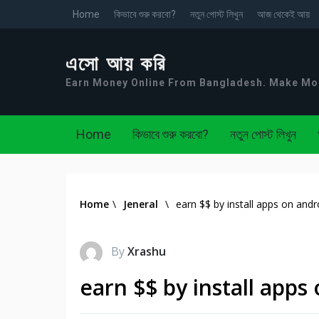
Home
কিভাবে শুরু করবো?
নতুন পোস্ট লিখুন
আজ থেকেই আয়
এসো আয় করি
Earn Money Online From Bangladesh. Make M
Home
কিভাবে শুরু করবো?
নতুন পোস্ট লিখুন
Home
\
Jeneral
\
earn $$ by install apps on and
By
Xrashu
earn $$ by install app