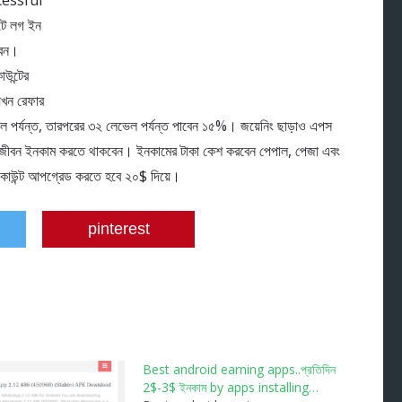
ccessful
টে লগ ইন
বেন।
উন্টের
খন রেফার
পর্যন্ত, তারপরের ৩২ লেভেল পর্যন্ত পাবেন ১৫%। জয়েনিং ছাড়াও এপস
ীবন ইনকাম করতে থাকবেন। ইনকামের টাকা কেশ করবেন পেপাল, পেজা এবং
একাউন্ট আপগ্রেড করতে হবে ২০$ দিয়ে।
pinterest
Best android earning apps..প্রতিদিন
2$-3$ ইনকাম by apps installing…