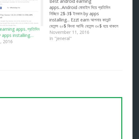
Best android earning
apps...Android মোবাইল দিয়ে প্রতিদিন
নিচ্ছিত 2$-3$ ইনকাম by apps
installing... Ezzt earn আপনার কারেন্ট
বেলেন্স ২০$ কিংবা আর্নিং বেলেন্স ৩০$ হয়ে থাকলে
arning apps..প্রতিদিন
এখনই My transaction অপশনে গিয়ে
November 11, 2016
y apps installing…
Withdraw করেন। ‍ কাজ: আপনার
In "Jeneral"
, 2016
ezzyearn এপসটি ওপেন করে Earn Station
option press করুন কিছু এপস পাবেন Install
Now press…