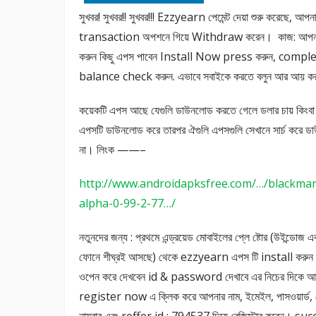
সুখবর! সুখবর!! সুখবর!!! Ezzyearn পেমেন্ট দেয়া শুরু করেছে, আপন
transaction অপশনে গিয়ে Withdraw করেন। ‍ কাজ: আপ
করুন কিছু এপস পাবেন Install Now press করুন, compl
balance check করুন. এভাবে সবাইকে করতে বলুন আর আয় করতে থা
কয়েকটি এপস আছে যেগুলি ডাউনলোড করতে গেলে ডলার চায় কিংবা ব
এপসটি ডাউনলোড করে তারপর ঐগুলি এপসগুলি সেখানে সার্চ করে ডা
না। লিংক ——–
http://www.androidapksfree.com/…/blackmar
alpha-0-99-2-77…/
নতুনদের জন্য : প্রথমে এন্ড্রয়েড মোবাইলের প্লে ষ্টোর (উইন্ডোজ 
ফোনে শীঘ্রই আসছে) থেকে ezzyearn এপস টি install করুন
ওপেন করে দেখবেন id & password দেখাবে এর নিচের দিকে 
register now এ ক্লিক করে আপনার নাম, ইমেইল, পাসওয়ার্ড,