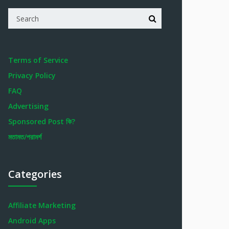
Terms of Service
Privacy Policy
FAQ
Advertising
Sponsored Post কি?
মতামত/পরামর্শ
Categories
Affiliate Marketing
Android Apps