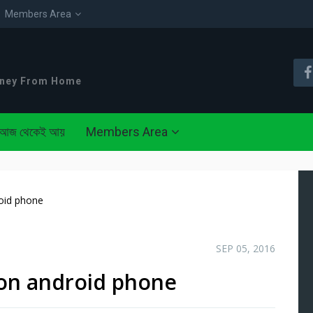
Members Area
oney From Home
আজ থেকেই আয়
Members Area
roid phone
SEP 05, 2016
s on android phone