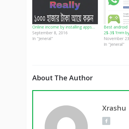
Online income by installing apps…
Best android e
September 8, 2016
2$-3$ ইনকাম b
In "Jeneral"
November 23
In "Jeneral"
About The Author
Xrashu