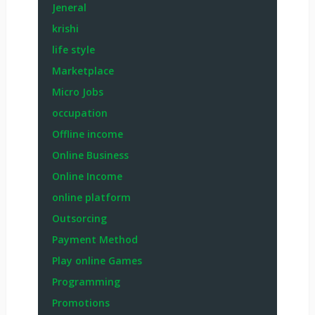
Jeneral
krishi
life style
Marketplace
Micro Jobs
occupation
Offline income
Online Business
Online Income
online platform
Outsorcing
Payment Method
Play online Games
Programming
Promotions