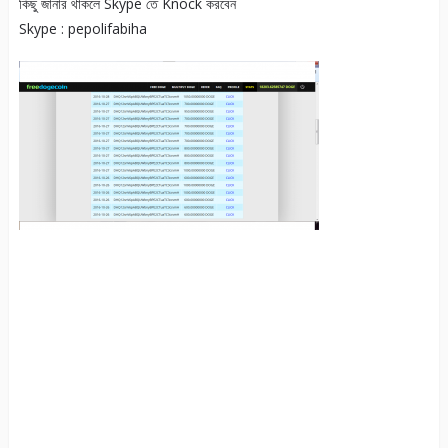
কিছু জানার থাকলে Skype তে Knock করবেন
Skype : pepolifabiha