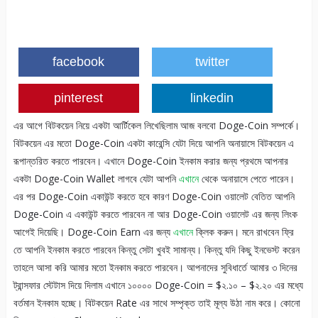
facebook
twitter
pinterest
linkedin
এর আগে বিটকয়েন নিয়ে একটা আর্টিকেল লিখেছিলাম আজ বলবো Doge-Coin সম্পর্কে।
বিটকয়েন এর মতো Doge-Coin একটা কারেন্সি যেটা দিয়ে আপনি অনায়াসে বিটকয়েন এ
রূপান্তরিত করতে পারবেন। এখানে Doge-Coin ইনকাম করার জন্য প্রথমে আপনার
একটা Doge-Coin Wallet লাগবে যেটা আপনি
এখানে
থেকে অনায়াসে পেতে পারেন।
এর পর Doge-Coin একাউন্ট করতে হবে কারণ Doge-Coin ওয়ালেট বেতিত আপনি
Doge-Coin এ একাউন্ট করতে পারবেন না আর Doge-Coin ওয়ালেট এর জন্য লিংক
আগেই দিয়েছি। Doge-Coin Earn এর জন্য
এখানে
ক্লিক করুন। মনে রাখবেন ফ্রি
তে আপনি ইনকাম করতে পারবেন কিন্তু সেটা খুবই সামান্য। কিন্তু যদি কিছু ইনভেস্ট করেন
তাহলে আসা করি আমার মতো ইনকাম করতে পারবেন। আপনাদের সুবিধার্তে আমার ৩ দিনের
ট্রান্সফার স্টেটাস দিয়ে দিলাম এখানে ১০০০০ Doge-Coin = $২.১০ – $২.২০ এর মধ্যে
বর্তমান ইনকাম হচ্ছে। বিটকয়েন Rate এর সাথে সম্পৃক্ত তাই মূল্য উঠা নাম করে। কোনো