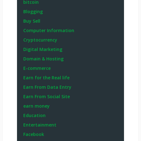
bitcoin
Blogging
Buy Sell
Computer Information
Cryptocurrency
Digital Marketing
Domain & Hosting
E-commerce
Earn for the Real life
Earn From Data Entry
Earn From Social Site
earn money
Education
Entertainment
Facebook