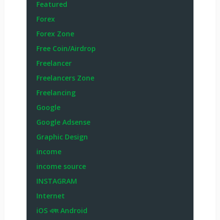
Featured
Forex
Forex Zone
Free Coin/Airdrop
Freelancer
Freelancers Zone
Freelancing
Google
Google Adsense
Graphic Design
income
income source
INSTAGRAM
Internet
iOS এবং Android