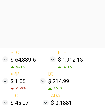
BTC
ETH
$ 64,889.6
$ 1,912.13
0.94 %
2.15 %
XRP
BCH
$ 1.05
$ 214.99
-1.79 %
1.55 %
LTC
ADA
$ 45.07
$ 0.1881