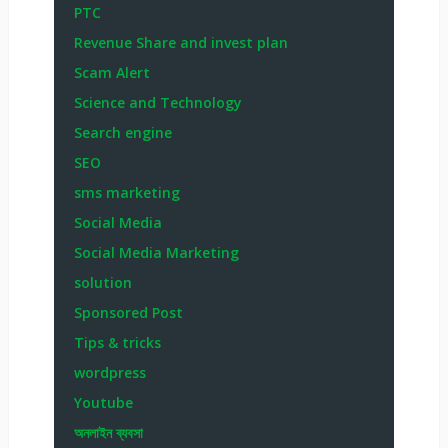
PTC
Revenue Share and invest plan
Scam Alert
Science and Technology
Search engine
SEO
sms marketing
Social Media
Social Media Marketing
solution
Sponsored Post
Tips & tricks
wordpress
Youtube
অনলাইন ব্যবসা