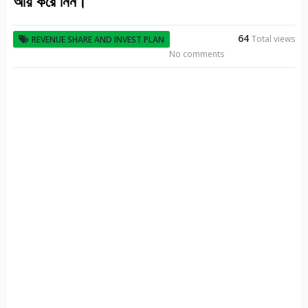
আয় করে নিন।
64
Total views
REVENUE SHARE AND INVEST PLAN
No comments