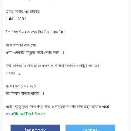
রেফার আইডি এর জায়গায়
sabbir1001
? পাসওয়ার্ড এর জায়গায় পিন দিবেন নাম্বারিং।
ব্যাস আপনার কাজ শেষ
এবার এপপসটি বন্ধুদের সাথে শেয়ার করুন।।
কেউ আপনার রেফারে জয়েন করলে সাথে সাথে আপনার একাউন্টে জমা হবে
১ ডলার,,,,
এভাবে যত রেফার করবেন
তত ইনকাম বাড়তে থাকবে।।
এছারা প্রজুক্তির সকল খবর পেতে ও অন্যকে আপনার জানা তত্থ্য জানাতে visit
করুনঃ
GlobalTechServe
facebook
twitter