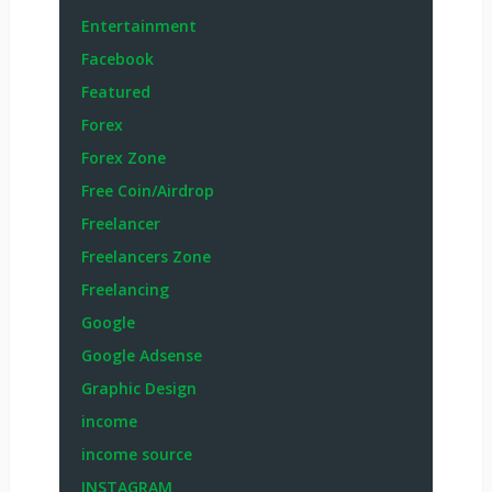
Entertainment
Facebook
Featured
Forex
Forex Zone
Free Coin/Airdrop
Freelancer
Freelancers Zone
Freelancing
Google
Google Adsense
Graphic Design
income
income source
INSTAGRAM