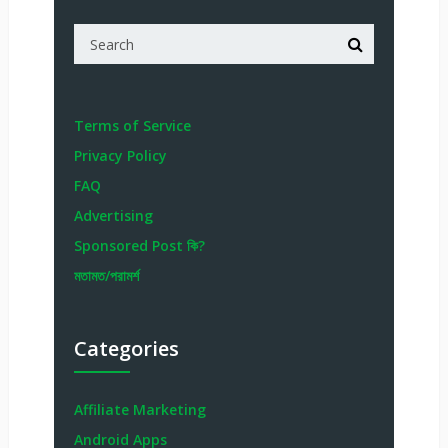
Terms of Service
Privacy Policy
FAQ
Advertising
Sponsored Post কি?
মতামত/পরামর্শ
Categories
Affiliate Marketing
Android Apps