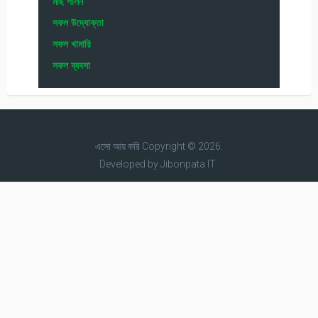
মাছ পালন
সফল উদ্যোক্তা
সফল খামারি
সফল ব্যবসা
এসো আয় করি
Copyright © 2026.
Developed by
Jibonpata IT