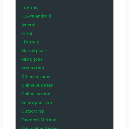
Internet
iOS এবং Android
Jeneral
krishi
life style
Marketplace
Micro Jobs
occupation
Offline income
Online Business
Online Income
online platform
Outsorcing
Payment Method
Play online Games