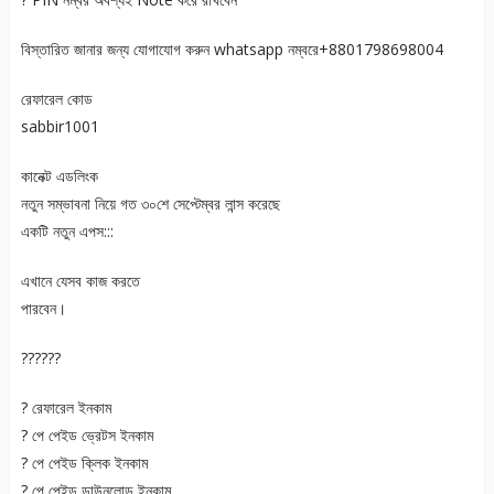
বিস্তারিত জানার জন্য যোগাযোগ করুন whatsapp নম্বরে+8801798698004
রেফারেল কোড
sabbir1001
কানেক্ট এডলিংক
নতুন সম্ভাবনা নিয়ে গত ৩০শে সেপ্টেম্বর লান্স করেছে
একটি নতুন এপস:::
এখানে যেসব কাজ করতে
পারবেন।
??????
? রেফারেল ইনকাম
? পে পেইড ভ্রেটস ইনকাম
? পে পেইড ক্লিক ইনকাম
? পে পেইড ডাউনলোড ইনকাম