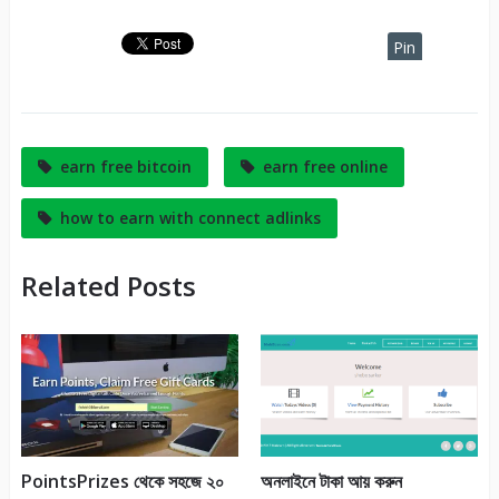
Pin
It
earn free bitcoin
earn free online
how to earn with connect adlinks
Related Posts
PointsPrizes থেকে সহজে ২০
অনলাইনে টাকা আয় করুন