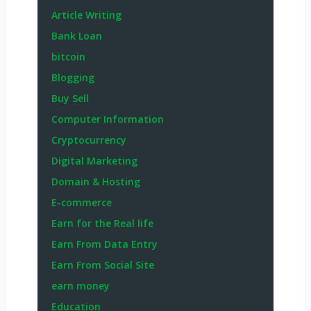
Article Writing
Bank Loan
bitcoin
Blogging
Buy Sell
Computer Information
Cryptocurrency
Digital Marketing
Domain & Hosting
E-commerce
Earn for the Real life
Earn From Data Entry
Earn From Social Site
earn money
Education