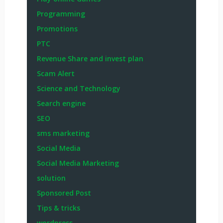
Programming
Promotions
PTC
Revenue Share and invest plan
Scam Alert
Science and Technology
Search engine
SEO
sms marketing
Social Media
Social Media Marketing
solution
Sponsored Post
Tips & tricks
wordpress