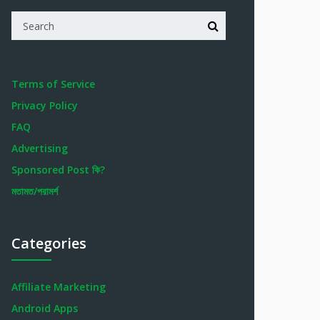
Terms of Service
Privacy Policy
FAQ
Advertising
Sponsored Post কি?
মতামত/পরামর্শ
Categories
Affiliate Marketing
Android Apps