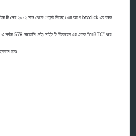
াইট টি সেই ২০১২ সাল থেকে পেমেন্ট দিচ্ছে ৷ এর আগে btcclick এর কাজ
্যাডে এ সর্বচ্চ 578 সাতোসি দেই৷ সাইট টি বিটকয়েন এর একক “mBTC” ধরে
নকাম হবে৷
৷