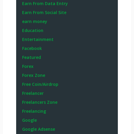
Earn From Data Entry
Earn From Social Site
earn money
Education
Entertainment
Facebook
Featured
Forex
Forex Zone
Free Coin/Airdrop
Freelancer
Freelancers Zone
Freelancing
Google
Google Adsense