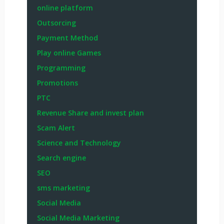
online platform
Outsorcing
Payment Method
Play online Games
Programming
Promotions
PTC
Revenue Share and invest plan
Scam Alert
Science and Technology
Search engine
SEO
sms marketing
Social Media
Social Media Marketing