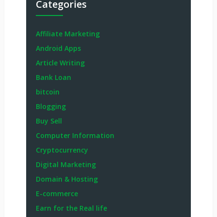
Categories
Affiliate Marketing
Android Apps
Article Writing
Bank Loan
bitcoin
Blogging
Buy Sell
Computer Information
Cryptocurrency
Digital Marketing
Domain & Hosting
E-commerce
Earn for the Real life