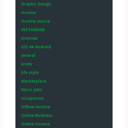
Graphic Design
income
income source
INSTAGRAM
Internet
iOS এবং Android
Jeneral
krishi
life style
Marketplace
Micro Jobs
occupation
Offline income
Online Business
Online Income