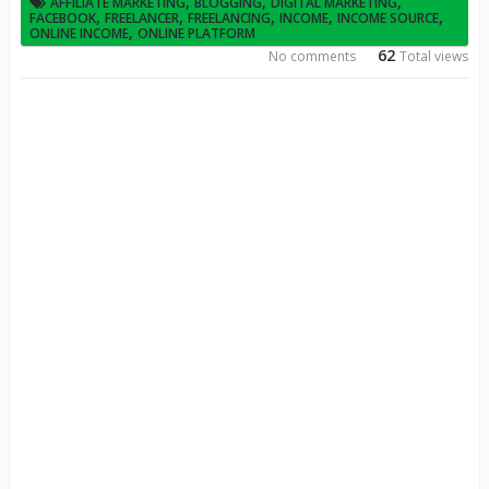
,
,
,
AFFILIATE MARKETING
BLOGGING
DIGITAL MARKETING
,
,
,
,
,
FACEBOOK
FREELANCER
FREELANCING
INCOME
INCOME SOURCE
,
ONLINE INCOME
ONLINE PLATFORM
62
No comments
Total views