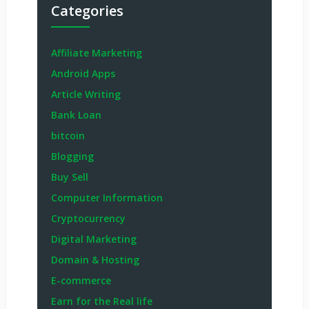
Categories
Affiliate Marketing
Android Apps
Article Writing
Bank Loan
bitcoin
Blogging
Buy Sell
Computer Information
Cryptocurrency
Digital Marketing
Domain & Hosting
E-commerce
Earn for the Real life