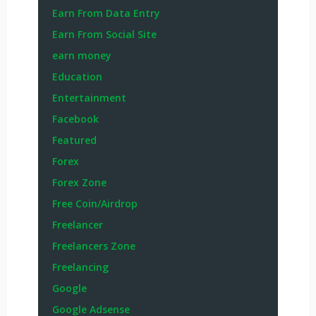
Earn From Data Entry
Earn From Social Site
earn money
Education
Entertainment
Facebook
Featured
Forex
Forex Zone
Free Coin/Airdrop
Freelancer
Freelancers Zone
Freelancing
Google
Google Adsense