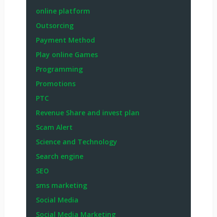
online platform
Outsorcing
Payment Method
Play online Games
Programming
Promotions
PTC
Revenue Share and invest plan
Scam Alert
Science and Technology
Search engine
SEO
sms marketing
Social Media
Social Media Marketing