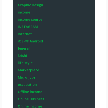
Graphic Design
income
income source
INSTAGRAM
Internet
iOS এবং Android
Jeneral
krishi
life style
Marketplace
Micro Jobs
occupation
Offline income
Online Business
Online Income