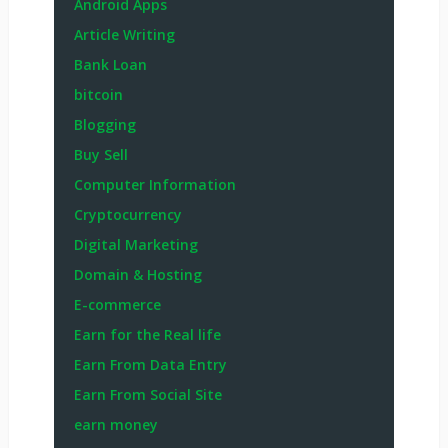
Android Apps
Article Writing
Bank Loan
bitcoin
Blogging
Buy Sell
Computer Information
Cryptocurrency
Digital Marketing
Domain & Hosting
E-commerce
Earn for the Real life
Earn From Data Entry
Earn From Social Site
earn money