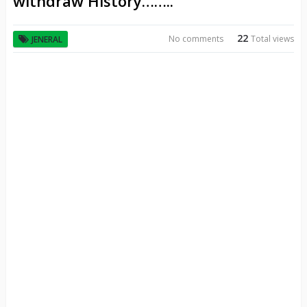
withdraw History……..
22
No comments
Total views
JENERAL