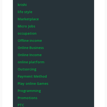
krishi
life style
Marketplace
Micro Jobs
occupation
Offline income
Online Business
Online Income
online platform
Outsorcing
Payment Method
Play online Games
Programming
Promotions
PTC