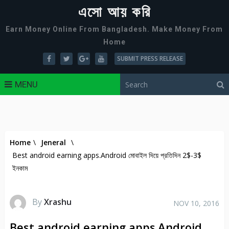
এসো আয় করি
Earn Money Online From Bangladesh. Make Money From
Home
SUBMIT PRESS RELEASE
MENU
Home
\
Jeneral
\
Best android earning apps.Android মোবাইল দিয়ে প্রতিদিন 2$-3$
ইনকাম
By
Xrashu
NOV 10, 2016
Best android earning apps.Android