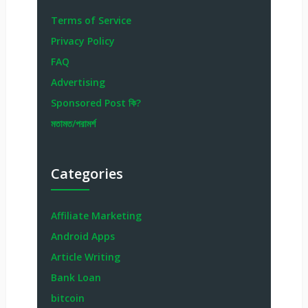
Terms of Service
Privacy Policy
FAQ
Advertising
Sponsored Post কি?
মতামত/পরামর্শ
Categories
Affiliate Marketing
Android Apps
Article Writing
Bank Loan
bitcoin