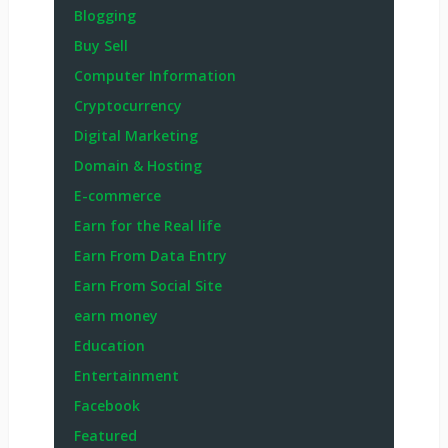
Blogging
Buy Sell
Computer Information
Cryptocurrency
Digital Marketing
Domain & Hosting
E-commerce
Earn for the Real life
Earn From Data Entry
Earn From Social Site
earn money
Education
Entertainment
Facebook
Featured