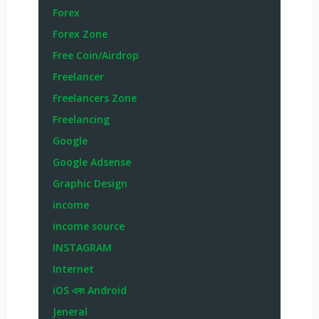
Forex
Forex Zone
Free Coin/Airdrop
Freelancer
Freelancers Zone
Freelancing
Google
Google Adsense
Graphic Design
income
income source
INSTAGRAM
Internet
iOS এবং Android
Jeneral