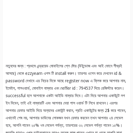
নতুনদের জন্য : প্রথমে এন্ড্রয়েড মোবাইলের প্লে ষ্টোর (উইন্ডোজ এবং আই ফোনে শীঘ্রই
আসছে) থেকে ezzyearn এপস টি install করুন। তারপর ওপেন করে দেখবেন id &
password দেখাবে এর নিচের দিকে আছে register now এ ক্লিক করে আপনার নাম,
ইমেইল, পাসওয়ার্ড, মোবাইল নাম্বার এবং reffer id : 794537 দিয়ে রেজিস্টার করেন।
successful হলে আপনাকে একটা আইডি নাম্বার দিবে। এটা দিয়ে আপনার একাউন্টে লগ
ইন দিবেন, তাই এই নাম্বারটি এবং আপনার দেয়া পাস ওয়ার্ড টি লিখে রাখবেন। এরপর
আপনার রেফার আইডি দিয়ে অন্যদের একাউন্ট করান, প্রতি একাউন্টের জন্য 2$ করে পাবেন,
এখানেই শেষ নয়, আপনার ডাউনের লোকজন যখন রেফার করবেন তখন আপনার ২য় লেভেল
হবে, আপনি পাবেন ২৫% ৭ম লেভেল পর্যন্ত, তারপরের ৩২ লেভেল পর্যন্ত পাবেন ১৫%।
জয়েনিং ছাড়াও এপস ডাউনলোডের আরও অনেক কাজ পাবেন এখানে যা থেকে আপনি সারা