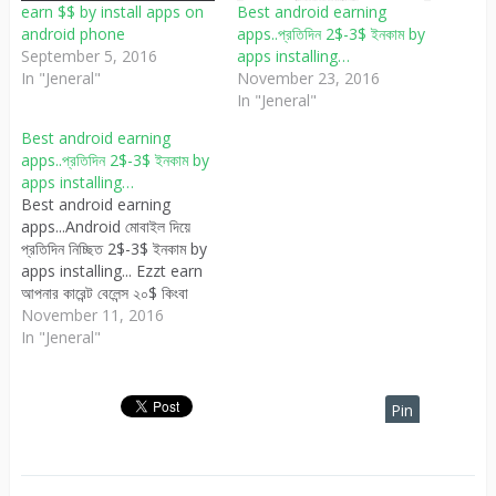
earn $$ by install apps on
Best android earning
android phone
apps..প্রতিদিন 2$-3$ ইনকাম by
September 5, 2016
apps installing…
In "Jeneral"
November 23, 2016
In "Jeneral"
Best android earning
apps..প্রতিদিন 2$-3$ ইনকাম by
apps installing…
Best android earning
apps...Android মোবাইল দিয়ে
প্রতিদিন নিচ্ছিত 2$-3$ ইনকাম by
apps installing... Ezzt earn
আপনার কারেন্ট বেলেন্স ২০$ কিংবা
আর্নিং বেলেন্স ৩০$ হয়ে থাকলে এখনই
November 11, 2016
My transaction অপশনে গিয়ে
In "Jeneral"
Withdraw করেন। ‍ কাজ: আপনার
ezzyearn এপসটি ওপেন করে
Earn Station option press
Pin
করুন কিছু এপস পাবেন Install
It
Now press…