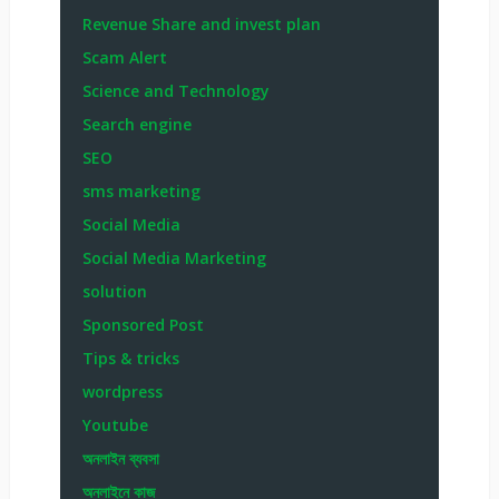
Revenue Share and invest plan
Scam Alert
Science and Technology
Search engine
SEO
sms marketing
Social Media
Social Media Marketing
solution
Sponsored Post
Tips & tricks
wordpress
Youtube
অনলাইন ব্যবসা
অনলাইনে কাজ