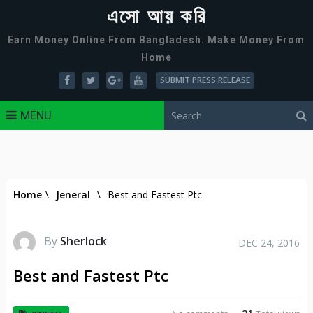
এসো আয় করি
Earn Money Online From Bangladesh. Make Money From
Home
SUBMIT PRESS RELEASE
MENU
Home
\
Jeneral
\
Best and Fastest Ptc
By
Sherlock
DEC 24, 2016
Best and Fastest Ptc