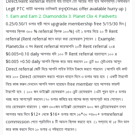
Direct/Rent Referral বাড়ানো যায় তাহলে তো আয়ের গতি হবে অবিশ্বাস্য।অসাধারণ
Legit PTC সাইট আপনার তালিকাই রাখুন(X’mas offer available hurry up )
1. Earn and Earn
2. Diamondclix
3. Planet Clix
4. Paidverts
0.25/0.50/1 ডলার ফ্রী সাথে upgrade membership free 5/15/30 দিন (
আপনার ক্লিক ৩০০ % referral ক্লিক ১০০%) ওই ১ ডলার দিয়ে ২০ টি Rent
referral (Rent referral মানে ভাড়া করা রেফেররাল )পাবেন । Example:
Planetclix এ সব Rent referral করেআপনি ২০টি Rent referral ২০x
$0.005=0.10 daily আপনার যদি ১০০ টি Rent referral হয়তাহলে ১০০ x
$0.005 =0.50 daily আপনি ক্লিক করে আয় করবেন ১০ চেন্ট ৬০ সেন্টএবার আসুন
Direct referral জেটি দিয়ে আপনি লাইফ টাইম ইঞ্চমে করতে পারবেন ।আপনি যদি কস্ট
করে ১০০ Direct রেফেররাল করতে পারেন থাহলে দিনে ৩ ডলার আয় হবে । একটি টারগেট
নিয়ে কাজ করুন দেখবেন আপনি সফল হয়েছেন free member হয়ে আপনার ফারস্ট
টারগেট হবে । ১০০ জন ডাইরেক্ট রেফেররাল ১৫০ রেন্ট রেফেররাল ।এটা পুরন হলে ৫ ডলার
খরছ করে আপগ্রেট করবেন।৭০ ডলার জমিয়ে ছয় মাসের জন্য আপগ্রেট করে পেল্বেন।
তার রেফেররাল বারাবেন । ধরুন ৩০০জন ডাইরেক্ট রেফেররাল ৬০০ জন রেন্টরেফেররাল তখন
আপনার আয় দিনে $12+ থেকে $16+ ডলার মাসে ১৬*৩০ =৪৮০+ ডলারreferral
commission পেতে প্রতিদিন ৪ টি আডস ক্লিক করতে হবে ।১ সপ্তাহ বা ১৫ দিন ভাল
করে কাজ করলে দিনে ১০ ডলার এ পউছাতে পারবেন।