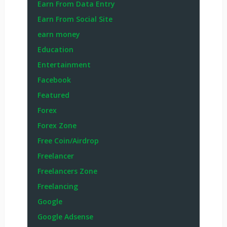
Earn From Data Entry
Earn From Social Site
earn money
Education
Entertainment
Facebook
Featured
Forex
Forex Zone
Free Coin/Airdrop
Freelancer
Freelancers Zone
Freelancing
Google
Google Adsense