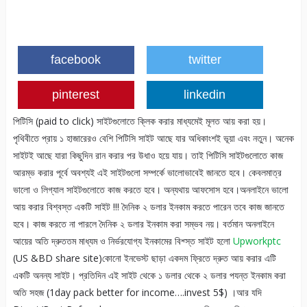
facebook
twitter
pinterest
linkedin
পিটিসি (paid to click) সাইটগুলোতে ক্লিক করার মাধ্যমেই মূলত আয় করা হয়।
পৃথিবীতে প্রায় ১ হাজারেরও বেশি পিটিসি সাইট আছে যার অধিকাংশই ভূয়া এবং নতুন। অনেক
সাইটই আছে যারা কিছুদিন রান করার পর উধাও হয়ে যায়। তাই পিটিসি সাইটগুলোতে কাজ
আরম্ভ করার পূর্বে অবশ্যই এই সাইটগুলো সম্পর্কে ভালোভাবেই জানতে হবে। কেবলমাত্র
ভালো ও লিগ্যাল সাইটগুলোতে কাজ করতে হবে। অন্যথায় আফসোস হবে।অনলাইনে ভালো
আয় করার বিশ্বস্ত একটি সাইট !!! দৈনিক ২ ডলার ইনকাম করতে পারেন তবে কাজ জানতে
হবে। কাজ করতে না পারলে দৈনিক ২ ডলার ইনকাম করা সম্ভব নয়। বর্তমান অনলাইনে
আয়ের অতি দ্রুততম মাধ্যম ও নির্ভরযোগ্য ইনকামের বিশ্স্ত সাইট হলো
Upworkptc
(US &BD share site)কোনো ইনভেস্ট ছাড়া একদম ফ্রিতে দ্রুত আয় করার এটি
একটি অনন্য সাইট। প্রতিদিন এই সাইট থেকে ১ ডলার থেকে ২ ডলার পযন্ত ইনকাম করা
অতি সহজ (1day pack better for income….invest 5$) ।আর যদি