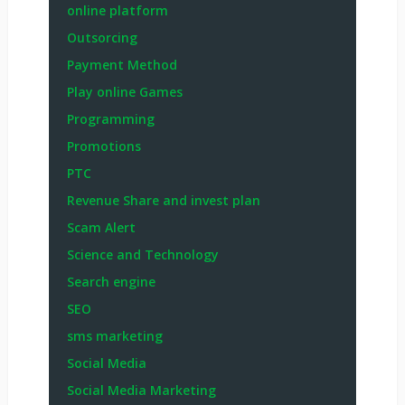
online platform
Outsorcing
Payment Method
Play online Games
Programming
Promotions
PTC
Revenue Share and invest plan
Scam Alert
Science and Technology
Search engine
SEO
sms marketing
Social Media
Social Media Marketing