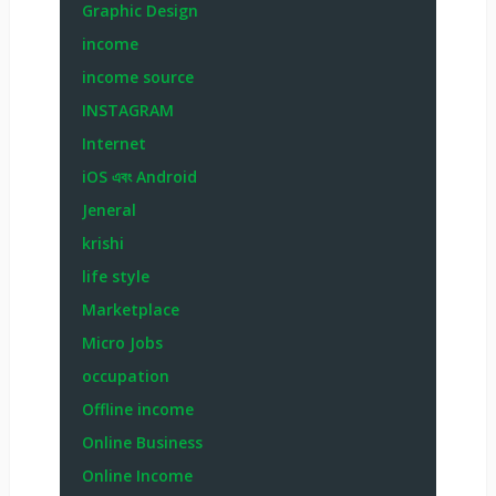
Graphic Design
income
income source
INSTAGRAM
Internet
iOS এবং Android
Jeneral
krishi
life style
Marketplace
Micro Jobs
occupation
Offline income
Online Business
Online Income