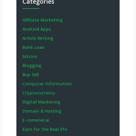
Categories
Affiliate Marketing
Android Apps
Article Writing
Bank Loan
bitcoin
Blogging
Buy Sell
Computer Information
Cryptocurrency
Digital Marketing
Domain & Hosting
E-commerce
Earn for the Real life