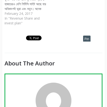
হাজারেরও বেশি পিটিসি সাইট আছে যার
অধিকাংশই ভূয়া এবং নতুন। অনেক
সাইটই আছে যারা কিছুদিন রান করার
February 24, 2017
পর উধাও হয়ে যায়। তাই পিটিসি
In "Revenue Share and
সাইটগুলোতে কাজ আরম্ভ করার পূর্বে
invest plan"
অবশ্যই এই সাইটগুলো সম্পর্কে
ভালোভাবেই জানতে হবে।…
Pin
It
About The Author