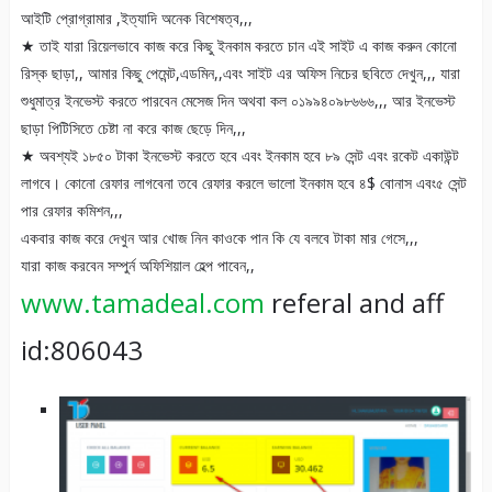
আইটি প্রোগ্রামার ,ইত্যাদি অনেক বিশেষত্ব,,,
★ তাই যারা রিয়েলভাবে কাজ করে কিছু ইনকাম করতে চান এই সাইট এ কাজ করুন কোনো
রিস্ক ছাড়া,, আমার কিছু পেমেন্ট,এডমিন,,এবং সাইট এর অফিস নিচের ছবিতে দেখুন,,, যারা
শুধুমাত্র ইনভেস্ট করতে পারবেন মেসেজ দিন অথবা কল ০১৯৯৪০৯৮৬৬৬,,, আর ইনভেস্ট
ছাড়া পিটিসিতে চেষ্টা না করে কাজ ছেড়ে দিন,,,
★ অবশ্যই ১৮৫০ টাকা ইনভেস্ট করতে হবে এবং ইনকাম হবে ৮৯ সেন্ট এবং রকেট একাউন্ট
লাগবে। কোনো রেফার লাগবেনা তবে রেফার করলে ভালো ইনকাম হবে ৪$ বোনাস এবং৫ সেন্ট
পার রেফার কমিশন,,,
একবার কাজ করে দেখুন আর খোজ নিন কাওকে পান কি যে বলবে টাকা মার গেসে,,,
যারা কাজ করবেন সম্পুর্ন অফিশিয়াল হেল্প পাবেন,,
www.tamadeal.com
referal and aff
id:806043