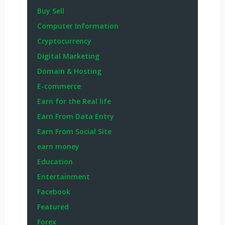
Buy Sell
Computer Information
Cryptocurrency
Digital Marketing
Domain & Hosting
E-commerce
Earn for the Real life
Earn From Data Entry
Earn From Social Site
earn money
Education
Entertainment
Facebook
Featured
Forex