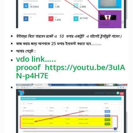
উইথড্র নিতে পারবেন রকেট এ 10 ডলার একাইন্ট এ হইলেই ইন্সট্যান্ট পাবেন।
কাজ করার জন্য আপনাকে 25 ডলার ইনভেস্ট করতে হবে………
আমার পেমেন্ট :
vdo link…..
prooof https://youtu.be/3uIA
N-p4H7E