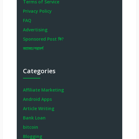
Terms of Service
Privacy Policy
FAQ
Advertising
Sponsored Post কি?
মতামত/পরামর্শ
Categories
Affiliate Marketing
Android Apps
Article Writing
Bank Loan
bitcoin
Blogging