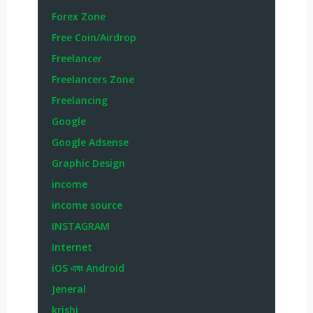
Forex Zone
Free Coin/Airdrop
Freelancer
Freelancers Zone
Freelancing
Google
Google Adsense
Graphic Design
income
income source
INSTAGRAM
Internet
iOS এবং Android
Jeneral
krishi