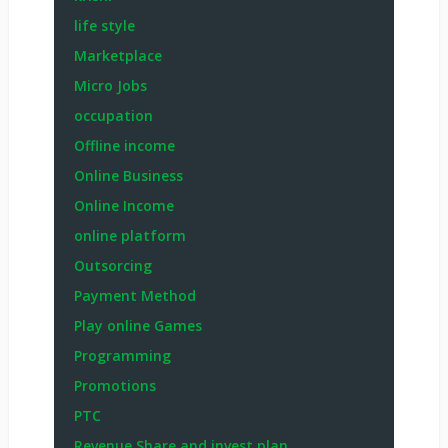
life style
Marketplace
Micro Jobs
occupation
Offline income
Online Business
Online Income
online platform
Outsorcing
Payment Method
Play online Games
Programming
Promotions
PTC
Revenue Share and invest plan