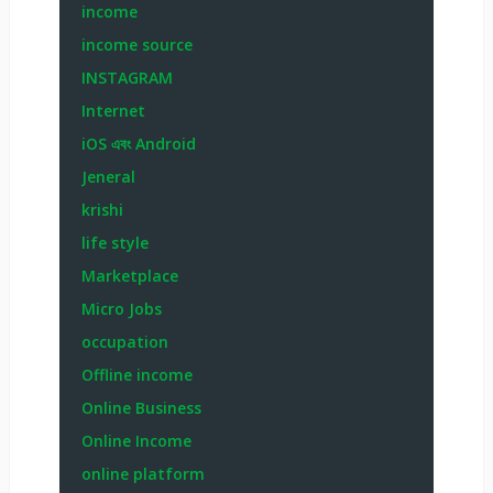
income
income source
INSTAGRAM
Internet
iOS এবং Android
Jeneral
krishi
life style
Marketplace
Micro Jobs
occupation
Offline income
Online Business
Online Income
online platform