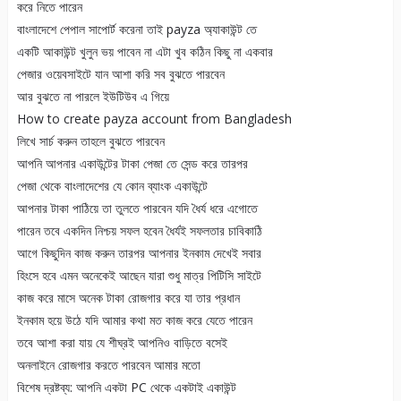
করে নিতে পারেন
বাংলাদেশে পেপাল সাপোর্ট করেনা তাই payza অ্যাকাউন্ট তে
একটি আকাউন্ট খুলুন ভয় পাবেন না এটা খুব কঠিন কিছু না একবার
পেজার ওয়েবসাইটে যান আশা করি সব বুঝতে পারবেন
আর বুঝতে না পারলে ইউটিউব এ গিয়ে
How to create payza account from Bangladesh
লিখে সার্চ করুন তাহলে বুঝতে পারবেন
আপনি আপনার একাউন্টের টাকা পেজা তে সেন্ড করে তারপর
পেজা থেকে বাংলাদেশের যে কোন ব্যাংক একাউন্টে
আপনার টাকা পাঠিয়ে তা তুলতে পারবেন যদি ধৈর্য ধরে এগোতে
পারেন তবে একদিন নিশ্চয় সফল হবেন ধৈর্যই সফলতার চাবিকাঠি
আগে কিছুদিন কাজ করুন তারপর আপনার ইনকাম দেখেই সবার
হিংসে হবে এমন অনেকেই আছেন যারা শুধু মাত্র পিটিসি সাইটে
কাজ করে মাসে অনেক টাকা রোজগার করে যা তার প্রধান
ইনকাম হয়ে উঠে যদি আমার কথা মত কাজ করে যেতে পারেন
তবে আশা করা যায় যে শীঘ্রই আপনিও বাড়িতে বসেই
অনলাইনে রোজগার করতে পারবেন আমার মতো
বিশেষ দ্রষ্টব্য: আপনি একটা PC থেকে একটাই একাউন্ট