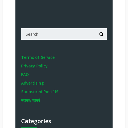
Terms of Service
Privacy Policy
FAQ
Advertising
Sponsored Post কি?
মতামত/পরামর্শ
Categories