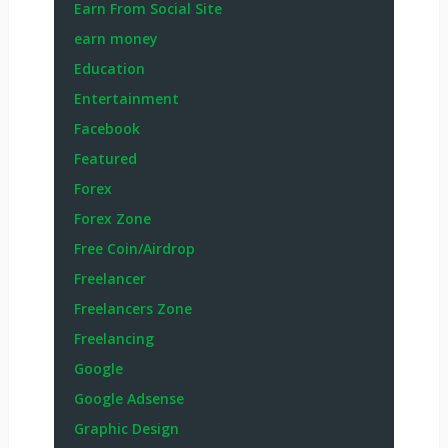
Earn From Social Site
earn money
Education
Entertainment
Facebook
Featured
Forex
Forex Zone
Free Coin/Airdrop
Freelancer
Freelancers Zone
Freelancing
Google
Google Adsense
Graphic Design