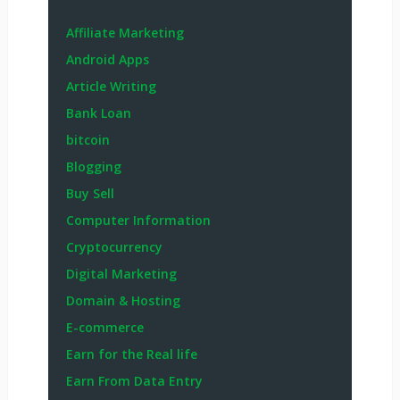
Affiliate Marketing
Android Apps
Article Writing
Bank Loan
bitcoin
Blogging
Buy Sell
Computer Information
Cryptocurrency
Digital Marketing
Domain & Hosting
E-commerce
Earn for the Real life
Earn From Data Entry