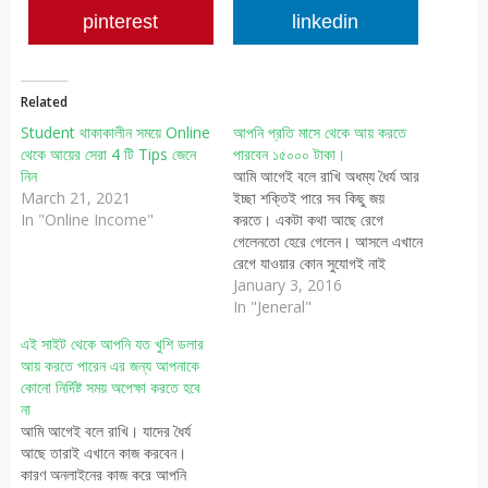
pinterest
linkedin
Related
Student থাকাকালীন সময়ে Online
আপনি প্রতি মাসে থেকে আয় করতে
থেকে আয়ের সেরা 4 টি Tips জেনে
পারবেন ১৫০০০ টাকা।
নিন
আমি আগেই বলে রাখি অধম্য ধৈর্য আর
March 21, 2021
ইচ্ছা শক্তিই পারে সব কিছু জয়
In "Online Income"
করতে। একটা কথা আছে রেগে
গেলেনতো হেরে গেলেন। আসলে এখানে
রেগে যাওয়ার কোন সুযোগই নাই
আপনার কাছে। কারণ অন্যর পকেট এর
January 3, 2016
টাকা আপনার পকেটে আসতে হলে কিছু
In "Jeneral"
কাজ আপনাকেই অবশ্যই করতে হবে।
এই সাইট থেকে আপনি যত খুশি ডলার
আর যাদের ধৈর্য আছে তারাই…
আয় করতে পারেন এর জন্য আপনাকে
কোনো নির্দিষ্ট সময় অপেক্ষা করতে হবে
না
আমি আগেই বলে রাখি। যাদের ধৈর্য
আছে তারাই এখানে কাজ করবেন।
কারণ অনলাইনের কাজ করে আপনি