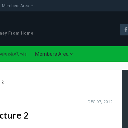
Members Area
oney From Home
আজ থেকেই আয়
Members Area
e 2
DEC 07, 2012
icture 2