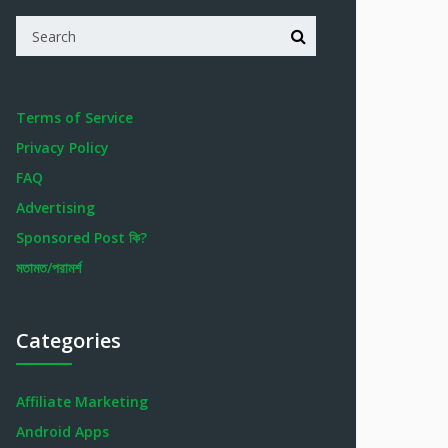
Terms of Service
Privacy Policy
FAQ
Advertising
Sponsored Post কি?
মতামত/পরামর্শ
Categories
Affiliate Marketing
Android Apps