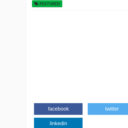
FEATURED
facebook
twitter
linkedin