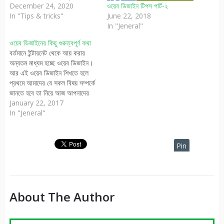
December 24, 2020
ওয়েব ডিজাইন টিপস পার্ট-২
In "Tips & tricks"
June 22, 2018
In "Jeneral"
ওয়েব ডিজাইনের কিছু গুরুত্বপূর্ণ কথা
বর্তমানে ইন্টারনেট থেকে আয় করার
অন্যতম মাধ্যম হচ্ছে ওয়েব ডিজাইন।
আর এই ওয়েব ডিজাইন শিখতে হলে
প্রথমে আমাদের যে সকল বিষয় সম্পর্কে
জানতে হবে তা নিয়ে আজ আপনাদের
কিছু আইডিয়া শেয়ার করবো। আমদের
January 22, 2017
প্রথম কাজ হবে এইচটিএমএল কি সেটা
In "Jeneral"
জানা। আর এই এইচটিএমএলকে
স্টাইল করার জন্য শিখতে হবে
সিএসএস। এরপর…
Pin
It
About The Author