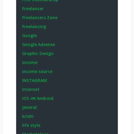
Freelancer
Freelancers Zone
Freelancing
Google
Google Adsense
Graphic Design
income
income source
INSTAGRAM
Internet
iOS এবং Android
Jeneral
krishi
life style