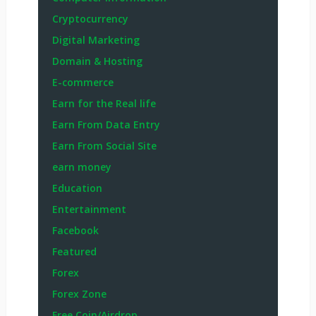
Cryptocurrency
Digital Marketing
Domain & Hosting
E-commerce
Earn for the Real life
Earn From Data Entry
Earn From Social Site
earn money
Education
Entertainment
Facebook
Featured
Forex
Forex Zone
Free Coin/Airdrop