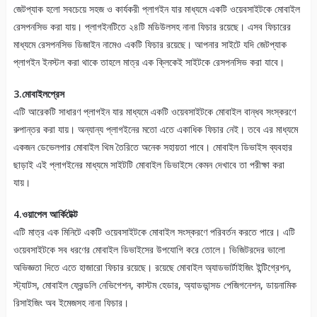
জেটপ্যাক হলো সবচেয়ে সহজ ও কার্যকরী প্লাগইন যার মাধ্যমে একটি ওয়েবসাইটকে মোবাইল
রেসপনসিভ করা যায়। প্লাগইনটিতে ২৪টি মডিউলসহ নানা ফিচার রয়েছে। এসব ফিচারের
মাধ্যমে রেসপনসিভ ডিজাইন নামেও একটি ফিচার রয়েছে। আপনার সাইটে যদি জেটপ্যাক
প্লাগইন ইনস্টল করা থাকে তাহলে মাত্র এক ক্লিকেই সাইটকে রেসপনসিভ করা যাবে।
3.মোবাইলপ্রেস
এটি আরেকটি সাধারণ প্লাগইন যার মাধ্যমে একটি ওয়েবসাইটকে মোবাইল বান্ধব সংস্করণে
রুপান্তর করা যায়। অন্যান্য প্লাগইনের মতো এতে একাধিক ফিচার নেই। তবে এর মাধ্যমে
একজন ডেভেলপার মোবাইল থিম তৈরিতে অনেক সহায়তা পাবে। মোবাইল ডিভাইস ব্যবহার
ছাড়াই এই প্লাগইনের মাধ্যমে সাইটটি মোবাইল ডিভাইসে কেমন দেখাবে তা পরীক্ষা করা
যায়।
4.ওয়াপেল আর্কিটেক্ট
এটি মাত্র এক মিনিটে একটি ওয়েবসাইটকে মোবাইল সংস্করণে পরিবর্তন করতে পারে। এটি
ওয়েবসাইটকে সব ধরণের মোবাইল ডিভাইসের উপযোগি করে তোলে। ভিজিটরদের ভালো
অভিজ্ঞতা দিতে এতে হাজারো ফিচার রয়েছে। রয়েছে মোবাইল অ্যাডভার্টাইজিং ইন্টিগ্রেশন,
স্ট্যাটস, মোবাইল ফ্রেন্ডলি নেভিগেশন, কাস্টম হেডার, অ্যাডভান্সড পেজিগনেশন, ডায়নামিক
রিসাইজিং অব ইমেজসহ নানা ফিচার।