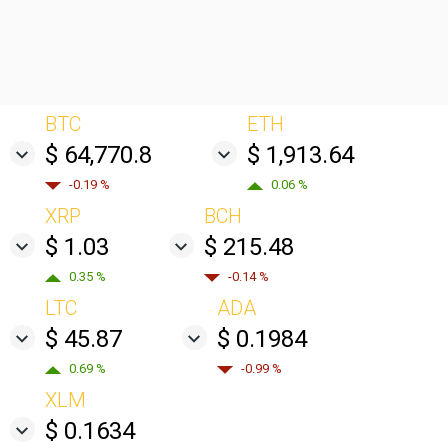
BTC
ETH
$ 64,770.8
$ 1,913.64
-0.19 %
0.06 %
XRP
BCH
$ 1.03
$ 215.48
0.35 %
-0.14 %
LTC
ADA
$ 45.87
$ 0.1984
0.69 %
-0.99 %
XLM
$ 0.1634