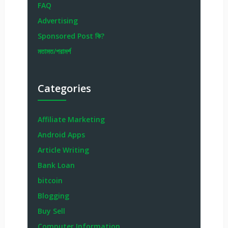
FAQ
Advertising
Sponsored Post কি?
মতামত/পরামর্শ
Categories
Affiliate Marketing
Android Apps
Article Writing
Bank Loan
bitcoin
Blogging
Buy Sell
Computer Information