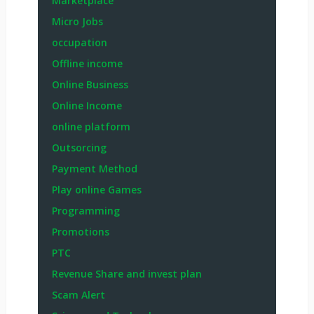
Marketplace
Micro Jobs
occupation
Offline income
Online Business
Online Income
online platform
Outsorcing
Payment Method
Play online Games
Programming
Promotions
PTC
Revenue Share and invest plan
Scam Alert