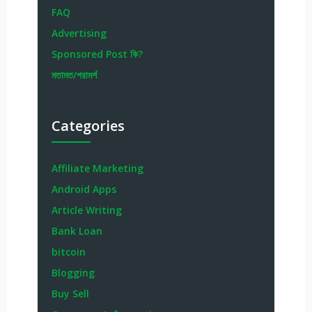
Privacy Policy
FAQ
Advertising
Sponsored Post কি?
মতামত/পরামর্শ
Categories
Affiliate Marketing
Android Apps
Article Writing
Bank Loan
bitcoin
Blogging
Buy Sell