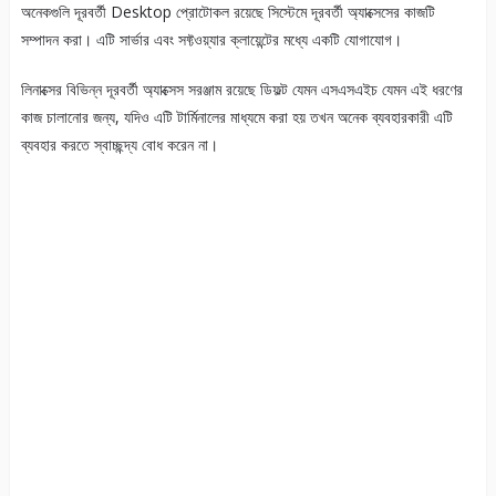
অনেকগুলি দূরবর্তী Desktop প্রোটোকল রয়েছে সিস্টেমে দূরবর্তী অ্যাক্সেসের কাজটি
সম্পাদন করা। এটি সার্ভার এবং সফ্টওয়্যার ক্লায়েন্টের মধ্যে একটি যোগাযোগ।
লিনাক্সের বিভিন্ন দূরবর্তী অ্যাক্সেস সরঞ্জাম রয়েছে ডিফল্ট যেমন এসএসএইচ যেমন এই ধরণের
কাজ চালানোর জন্য, যদিও এটি টার্মিনালের মাধ্যমে করা হয় তখন অনেক ব্যবহারকারী এটি
ব্যবহার করতে স্বাচ্ছন্দ্য বোধ করেন না।