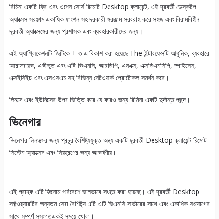
করতে
রিমিনা একটি ফ্রি এবং ওপেন সোর্স রিমোট Desktop ক্লায়েন্ট, এই দূরবর্তী ডেস্কটপ
অ্যাক্সেস সরঞ্জাম একাধিক ফাংশন সহ দরকারী সরঞ্জাম সরবরাহ করে সহজ এবং বিরামবিহীন
দূরবর্তী অ্যাক্সেসের জন্য প্রশাসক এবং ব্যবহারকারীদের জন্য।
এই অ্যাপ্লিকেশনটি জিটিকে + ৩ এ বিকাশ করা হয়েছে The ইন্টারফেসটি আধুনিক, ব্যবহারে
আরামদায়ক, একীভূত এবং এটি ভিএনসি, আরডিপি, এনএক্স, এক্সডিএমসিপি, স্পাইসেস,
এক্সইসিইচ এবং এসএসএচ সহ বিভিন্ন নেটওয়ার্ক প্রোটোকল সমর্থন করে।
লিনাক্স এবং ইউনিক্সের উপর ভিত্তি করে যে কারও জন্য রিমিনা একটি দুর্দান্ত পছন্দ।
ভিনেগার
ভিনেগার লিনাক্সের জন্য প্রচুর বৈশিষ্ট্যযুক্ত অন্য একটি দূরবর্তী Desktop ক্লায়েন্ট রিমোট
সিস্টেম অ্যাক্সেস এবং নিয়ন্ত্রণের জন্য আকর্ষণীয়।
এই গ্রাহক এটি জিনোম পরিবেশে ভালভাবে সংহত করা হয়েছে। এই দূরবর্তী Desktop
সফ্টওয়্যারটির অন্যতম সেরা বৈশিষ্ট্য এটি এটি ভিএনসি সার্ভারের সাথে এবং একাধিক সংযোগের