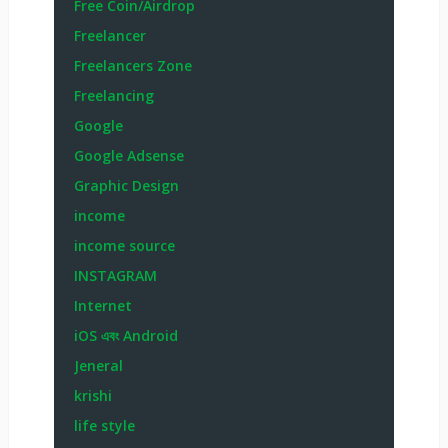
Forex Zone
Free Coin/Airdrop
Freelancer
Freelancers Zone
Freelancing
Google
Google Adsense
Graphic Design
income
income source
INSTAGRAM
Internet
iOS এবং Android
Jeneral
krishi