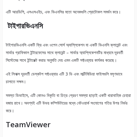
সাথে সম্পূর্ণ সুসংগতএকই সময়ে খোলা।
এটি আরডিপি, এসএসএইচ, এবং ভিএনসির মতো অনেকগুলি প্রোটোকল সমর্থন করে।
টাইগারভিএনসি
টাইগারভিএনসি একটি ফ্রি এবং ওপেন সোর্স অ্যাপ্লিকেশন যা একটি ভিএনসি ক্লায়েন্ট এবং
সার্ভার গ্রাফিকাল ইন্টারফেসের সাথে ক্লায়েন্ট – সার্ভার অ্যাপ্লিকেশনটির মাধ্যমে দূরবর্তী
সিস্টেমের সাথে ইন্টারেক্ট করার অনুমতি দেয় এমন একটি সফ্টওয়্যার কার্যকর করেছে।
এই লিনাক্স দূরবর্তী ডেস্কটপ সফ্টওয়্যার এটি 3 ডি এবং মাল্টিমিডিয়া ফাইলগুলি মসৃণভাবে
চালাতে সক্ষম।
সমস্ত ডিভাইসে, এটি কোনও বিকৃতি বা চিত্র প্রেরণ সমস্যা ছাড়াই একটি ধারাবাহিক চেহারা
বজায় রাখে। অবশ্যই এটি উভয় কম্পিউটারের মধ্যে নেটওয়ার্ক সংযোগের গতির উপর নির্ভর
করে।
TeamViewer