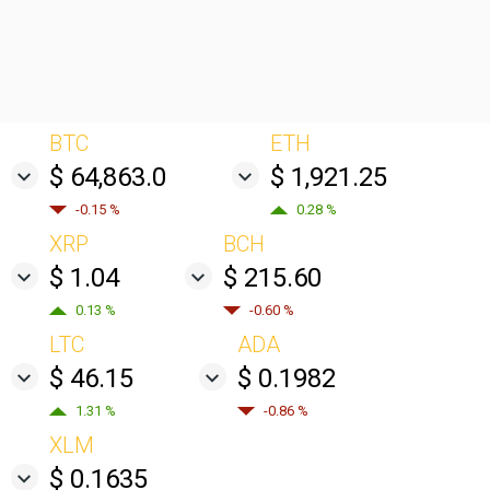
BTC
ETH
$ 64,863.0
$ 1,921.25
-0.15 %
0.28 %
XRP
BCH
$ 1.04
$ 215.60
0.13 %
-0.60 %
LTC
ADA
$ 46.15
$ 0.1982
1.31 %
-0.86 %
XLM