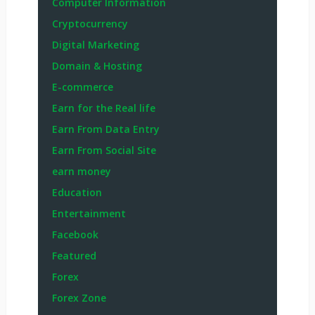
Computer Information
Cryptocurrency
Digital Marketing
Domain & Hosting
E-commerce
Earn for the Real life
Earn From Data Entry
Earn From Social Site
earn money
Education
Entertainment
Facebook
Featured
Forex