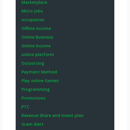
life style
Marketplace
Micro Jobs
occupation
Offline income
Online Business
Online Income
online platform
Outsorcing
Payment Method
Play online Games
Programming
Promotions
PTC
Revenue Share and invest plan