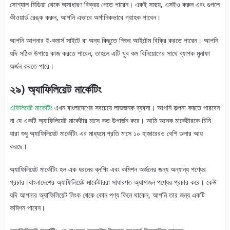
সোশ্যাল মিডিয়া থেকে অসাধারণ বিক্রয় পেতে পারেন। একই সময়ে, এসইও করুন এবং গুগলে
কীওয়ার্ড রেঙ্ক করুন, আপনি এভাবে অর্গানিকভাবে গ্রাহক পাবেন।
আপনি আপনার ই-কমার্স সাইটে বা অন্য কিছুতে শিশুর আইটেম বিক্রি করতে পারেন। আপনি
যদি সঠিক উপায়ে কাজ করতে পারেন, তাহলে এটি খুব কম বিনিয়োগের সাথে ব্যাপক মুনাফা
অর্জন করতে পারে।
২৯) অ্যাফিলিয়েট মার্কেটিং
এফিলিয়েট মার্কেটিং
এখন বাংলাদেশের সবচেয়ে লাভজনক ব্যবসা। আপনি কল্পনা করতে পারবেন
না যে একটি অ্যাফিলিয়েট মার্কেটার মাসে কত উপার্জন করে। আমি অনেক মার্কেটারকে চিনি
যারা শুধু অ্যাফিলিয়েট মার্কেটিং এর মাধ্যমে প্রতি মাসে ১০ হাজারেরও বেশি ডলার আয়
করছে।
অ্যাফিলিয়েট মার্কেটিং হল এক ধরনের ব্লগিং এবং কমিশন অর্জনের জন্য অন্যান্য পণ্যের
প্রচার।বাংলাদেশের অ্যাফিলিয়েট মার্কেটাররা সাধারণত অ্যামাজন পণ্যের প্রচার করে। কেউ
যদি আপনার অ্যাফিলিয়েট লিংক থেকে কোন পণ্য কিনে থাকেন, আপনি তার জন্য একটি
কমিশন পাবেন।