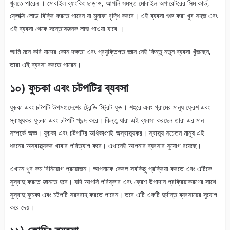
খুলতে পারেন । মোবাইল ব্যাংকিং ছাড়াও, আপনি সমস্ত মোবাইল অপারেটরের সিম কার্ড,
ফ্লেক্সি লোড বিক্রি করতে পারেন যা মুনাফা বৃদ্ধি করবে। এই ব্যবসা শুরু করা খুব সহজ এবং
এই ব্যবসা থেকে সন্তোষজনক লাভ পাওয়া যাবে ।
আমি মনে করি যাদের কোন দক্ষতা এবং প্রযুক্তিগত জ্ঞান নেই কিন্তু নতুন ব্যবসা খুঁজছেন,
তারা এই ব্যবসা করতে পারেন।
১০) ফুচকা এবং
চটপটির ব্যবসা
ফুচকা এবং চটপটি উপমহাদেশের ট্রেন্ডি স্ট্রিট ফুড। শহুরে এবং গ্রামের মানুষ ফ্রেশ এবং
স্বাস্থ্যকর ফুচকা এবং চটপটি পছন্দ করে। কিন্তু যারা এই ব্যবসা করছেন তারা এর মান
সম্পর্কে অজ্ঞ। ফুচকা এবং চটপটির অধিকাংশই অস্বাস্থ্যকর। স্বাস্থ্য সচেতন মানুষ এই
ধরনের অস্বাস্থ্যকর খাবার পরিত্যাগ করে। এখানেই আপনার ব্যবসার সুযোগ রয়েছে।
এখানে খুব কম বিনিয়োগ প্রয়োজন। আপনাকে কেবল সবকিছু প্রক্রিয়া করতে এবং এটিকে
সুস্বাদু করতে জানতে হবে। যদি আপনি পরিষ্কার এবং ফ্রেশ উপাদান প্রক্রিয়াকরণের সাথে
সুস্বাদু ফুচকা এবং চটপটি সরবরাহ করতে পারেন। তবে এটি একটি দুর্দান্ত ব্যবসায়ের সুযোগ
করে দেয়।