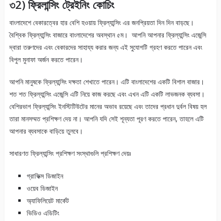
৩2) ফ্রিলান্সিং ট্রেইনিং কোচিং
বাংলাদেশে বেকারত্বের হার বেশি হওয়ায় ফ্রিল্যান্সিং এর জনপ্রিয়তা দিন দিন বাড়ছে।
বৈশ্বিক ফ্রিল্যান্সিং বাজারে বাংলাদেশের অবস্থান ৫ম। আপনি আপনার ফ্রিল্যান্সিং এজেন্সি
দ্বারা তরুণদের এবং বেকারদের সাহায্য করার জন্য এই সুযোগটি গ্রহণ করতে পারেন এবং
বিপুল মুনাফা অর্জন করতে পারেন।
আপনি মানুষকে ফ্রিল্যান্সিং দক্ষতা শেখাতে পারেন। এটি বাংলাদেশের একটি বিশাল বাজার।
শত শত ফ্রিল্যান্সিং এজেন্সি এটি নিয়ে কাজ করছে এবং এখন এটি একটি লাভজনক ব্যবসা।
বেশিরভাগ ফ্রিল্যান্সিং ইনস্টিটিউটের মানের অভাব রয়েছে এবং তাদের প্রধান দুর্বল বিষয় হল
তারা মানসম্মত প্রশিক্ষণ দেয় না। আপনি যদি সেই শূন্যতা পূরণ করতে পারেন, তাহলে এটি
আপনার ব্যবসাকে বাড়িয়ে তুলবে।
সাধারণত ফ্রিল্যান্সিং প্রশিক্ষণ সংস্থাগুলি প্রশিক্ষণ দেয়ঃ
গ্রাফিক্স ডিজাইন
ওয়েব ডিজাইন
অ্যাফিলিয়েট মার্কেট
ভিডিও এডিটিং