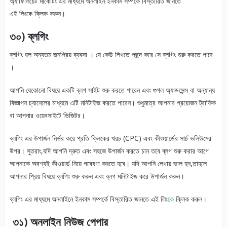
অ্যাফিলিয়েট মার্কেটিং এর মাধ্যমে অনলাইন ইনকাম সম্পর্কে বিস্তারিত জানতে
এই লিংকে ক্লিক করুন।
৩০)
ব্লগিং
ব্লগিং হল অন্যতম জনপ্রিয় ব্যবসা । যে কেউ লিখতে পছন্দ করে সে ব্লগিং শুরু করতে পারে
।
আপনি যেকোনো বিষয়ে একটি ব্লগ সাইট শুরু করতে পারেন এবং গুগল অ্যাডসেন্স বা অন্যান্য
বিজ্ঞাপন চ্যানেলের মাধ্যমে এটি মনিটাইজ করতে পারেন। শুধুমাত্র আপনার প্রয়োজন ট্রাফিক
বা আপনার ওয়েবসাইটে ভিজিটর।
ব্লগিং এর উপার্জন নির্ভর করে প্রতি ক্লিকের খরচ (CPC) এবং কীওয়ার্ডের সার্চ ভলিউমের
উপর। সুতরাং,যদি আপনি দ্রুত এবং সহজে উপার্জন করতে চান তবে ব্লগ শুরু করার আগে
আপনাকে অবশ্যই কীওয়ার্ড নিয়ে গবেষণা করতে হবে। যদি আপনি লেখায় ভাল হন,তাহলে
আপনার প্রিয় বিষয়ে ব্লগিং শুরু করুন এবং ব্লগ মনিটাইজ করে উপার্জন করুন।
ব্লগিং এর মাধ্যমে অনলাইনে ইনকাম সম্পর্কে বিস্তারিত জানতে এই লিং
কে
ক্লিক করুন।
৩১) অনলাইন নিউজ পেপার