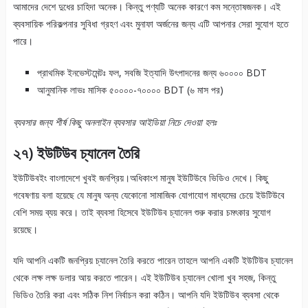
আমাদের দেশে দুধের চাহিদা অনেক। কিন্তু পণ্যটি অনেক কারণে কম সন্তোষজনক। এই
ব্যবসায়িক পরিকল্পনার সুবিধা গ্রহণ এবং মুনাফা অর্জনের জন্য এটি আপনার সেরা সুযোগ হতে
পারে।
প্রাথমিক ইনভেস্টমেন্টঃ ফল, সবজি ইত্যাদি উৎপাদনের জন্য ৬০০০০ BDT
আনুমানিক লাভঃ মাসিক ৫০০০০-৭০০০০ BDT (৬ মাস পর)
ব্যবসার জন্য শীর্ষ কিছু অনলাইন ব্যবসার আইডিয়া নিচে দেওয়া হলঃ
২৭) ইউটিউব চ্যানেল তৈরি
ইউটিউবইং বাংলাদেশে খুবই জনপ্রিয়।অধিকাংশ মানুষ ইউটিউবে ভিডিও দেখে। কিছু
গবেষণায় বলা হয়েছে যে মানুষ অন্য যেকোনো সামাজিক যোগাযোগ মাধ্যমের চেয়ে ইউটিউবে
বেশি সময় ব্যয় করে। তাই ব্যবসা হিসেবে ইউটিউব চ্যানেল শুরু করার চমৎকার সুযোগ
রয়েছে।
যদি আপনি একটি জনপ্রিয় চ্যানেল তৈরি করতে পারেন তাহলে আপনি একটি ইউটিউব চ্যানেল
থেকে লক্ষ লক্ষ ডলার আয় করতে পারেন। এই ইউটিউব চ্যানেল খোলা খুব সহজ, কিন্তু
ভিডিও তৈরি করা এবং সঠিক নিশ নির্বাচন করা কঠিন। আপনি যদি ইউটিউব ব্যবসা থেকে