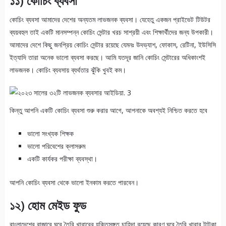
১১) কোচিং ব্যবসা
কোচিং ব্যবসা আমাদের দেশের অন্যতম লাভজনক ব্যবসা। যেহেতু একজন প্রাইভেট টিউটর
ব্যয়বহুল তাই একটি মানসম্পন্ন কোচিং সেন্টার খরচ সাশ্রয়ী এবং শিক্ষার্থীদের জন্য উপকারী।
আমাদের দেশে কিছু জনপ্রিয় কোচিং সেন্টার রয়েছে যেমনঃ উদভ্যাশ, ফোকাস, রেটিনা, ইউসিসি
ইত্যাদি তারা অনেক ভালো ব্যবসা করছে। আমি যতদূর জানি কোচিং সেন্টারের অধিকাংশই
লাভজনক। কোচিং ব্যবসায় ব্যর্থতার ঝুঁকি খুবই কম।
কিন্তু আপনি একটি কোচিং ব্যবসা শুরু করার আগে, আপনাকে অবশ্যই নিশ্চিত করতে হবে
ভালো সংখ্যক শিক্ষক
ভালো পরিবেশের ক্লাসরুম
একটি কার্যকর পরীক্ষা ব্যবস্থা।
আপনি কোচিং ব্যবসা থেকে ভালো ইনকাম করতে পারবেন।
১২) হোম
মেইড
ফুড
বাংলাদেশের বাজারে ঘরে তৈরি খাবারের যুক্তিসঙ্গত চাহিদা রয়েছে কারণ ঘরে তৈরি খাবার টাটকা