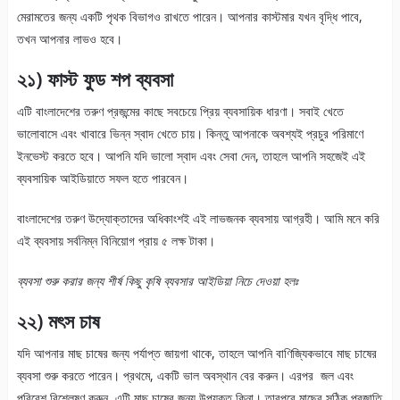
মেরামতের জন্য একটি পৃথক বিভাগও রাখতে পারেন। আপনার কাস্টমার যখন বৃদ্ধি পাবে,
তখন আপনার লাভও হবে।
২১) ফাস্ট ফুড শপ ব্যবসা
এটি বাংলাদেশের তরুণ প্রজন্মের কাছে সবচেয়ে প্রিয় ব্যবসায়িক ধারণা। সবাই খেতে
ভালোবাসে এবং খাবারে ভিন্ন স্বাদ খেতে চায়। কিন্তু আপনাকে অবশ্যই প্রচুর পরিমাণে
ইনভেস্ট করতে হবে। আপনি যদি ভালো স্বাদ এবং সেবা দেন, তাহলে আপনি সহজেই এই
ব্যবসায়িক আইডিয়াতে সফল হতে পারবেন।
বাংলাদেশের তরুণ উদ্যোক্তাদের অধিকাংশই এই লাভজনক ব্যবসায় আগ্রহী। আমি মনে করি
এই ব্যবসায় সর্বনিম্ন বিনিয়োগ প্রায় ৫ লক্ষ টাকা।
ব্যবসা শুরু করার জন্য শীর্ষ কিছু কৃষি ব্যবসার আইডিয়া নিচে দেওয়া হলঃ
২২) মৎস চাষ
যদি আপনার মাছ চাষের জন্য পর্যাপ্ত জায়গা থাকে, তাহলে আপনি বাণিজ্যিকভাবে মাছ চাষের
ব্যবসা শুরু করতে পারেন। প্রথমে, একটি ভাল অবস্থান বের করুন। এরপর জল এবং
পরিবেশ বিশ্লেষণ করুন, এটি মাছ চাষের জন্য উপযুক্ত কিনা। তারপরে মাছের সঠিক প্রজাতি