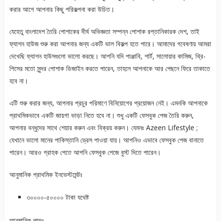
করার আগে আপনার কিছু পরিকল্পনা করা উচিত।
যেহেতু বাংলাদেশ তৈরি পোশাকের দীর্ঘ অভিজ্ঞতা সম্পন্ন পোশাক রপ্তানিকারক দেশ, তাই
ফ্যাশন হাউজ শুরু করা আপনার জন্য একটি ভাল বিকল্প হতে পারে। আমাদের গবেষণায় আমরা
দেখেছি ফ্যাশন হাউসগুলো ভালো করছে। আপনি যদি পাঞ্জাবি, শার্ট, সালোয়ার কামিজ, থ্রি-
পিসের মতো সুন্দর পোশাক ডিজাইন করতে পারেন, তাহলে আপনাকে আর পেছনে ফিরে তাকাতে
হবে না।
এটি শুরু করার জন্য, আপনার প্রচুর পরিমাণে বিনিয়োগের প্রয়োজন নেই। এমনকি আপনাকে
প্রাথমিকভাবে একটি জায়গা ভাড়া নিতে হবে না। শুধু একটি ফেসবুক পেজ তৈরি করুন,
আপনার বন্ধুদের সাথে শেয়ার করুন এবং বিক্রয় করুন। যেমনঃ Azeen Lifestyle ;
যেখানে ভালো মানের পাকিস্তানি ড্রেস পাওয়া যায়। আপনিও এভাবে ফেসবুক পেজ বানাতে
পারেন। আরও গ্রাহক পেতে আপনি ফেসবুক পেজে বুস্ট দিতে পারেন।
আনুমানিক প্রাথমিক ইনভেস্টমেন্টঃ
৩০০০০-৫০০০০ টাকা যথেষ্ট
আনুমানিক লাভঃ