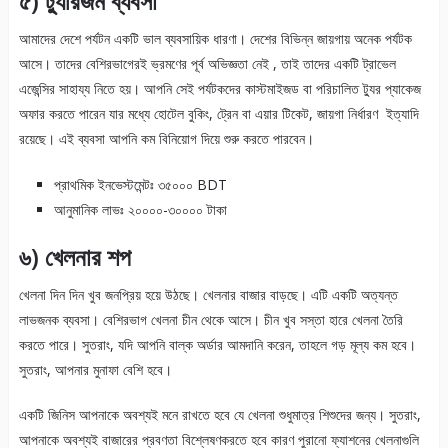
৫) ট্যুরিজম ব্যবসা
আমাদের দেশে পর্যটন একটি ভাল ব্যবসায়িক ধারণা। দেশের বিভিন্ন জায়গায় অনেক পর্যটক
আসে। তাদের বেশিরভাগেরই ভ্রমণের পূর্ব অভিজ্ঞতা নেই , তাই তাদের একটি ট্রাভেল
এজেন্সির সাহায্য নিতে হয়। আপনি সেই পর্যটকদের কাস্টমাইজড বা পরিচালিত ট্যুর প্যাকেজ
অফার করতে পারেন যার মধ্যে হোটেল বুকিং, ট্রেন বা এয়ার টিকেট, জায়গা নির্ধারণ ইত্যাদি
রয়েছে। এই ব্যবসা আপনি কম বিনিয়োগ দিয়ে শুরু করতে পারবেন।
প্রাথমিক ইনভেস্টমেন্টঃ ৩৫০০০ BDT
আনুমানিক লাভঃ ২০০০০-৩০০০০ টাকা
৬) খেলনার শপ
খেলনা দিন দিন খুব জনপ্রিয় হয়ে উঠছে। খেলনার বাজার বাড়ছে। এটি একটি অত্যন্ত
লাভজনক ব্যবসা। বেশিরভাগ খেলনা চীন থেকে আসে। চীন খুব সস্তা হারে খেলনা তৈরি
করতে পারে। সুতরাং, যদি আপনি বাল্ক অর্ডার আমদানি করেন, তাহলে গড় মূল্য কম হবে।
সুতরাং, আপনার মুনাফা বেশি হবে।
একটি জিনিস আপনাকে অবশ্যই মনে রাখতে হবে যে খেলনা শুধুমাত্র শিশুদের জন্য। সুতরাং,
আপনাকে অবশ্যই বাজারের প্রবণতা বিশ্লেষণকরতে হবে কারণ পুরানো ফ্যাশনের খেলনাগুলি