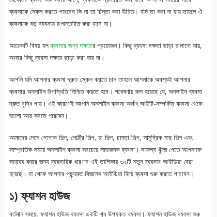
ব্যবসাকে স্কেল করতে পারবেন কি না তা চিন্তা করা উচিত। যদি তা করা না যায় তাহলে ঐ
ব্যবসাকে বড় ব্যবসায় রূপান্তরিত করা যাবে না।
আরেকটি বিষয় হল
ব্যবসার জন্য দক্ষতা
র প্রয়োজন। কিছু ব্যবসা দক্ষতা ছাড়া চালানো যায়,
আবার কিছু ব্যবসা দক্ষতা ছাড়া করা যায় না।
আপনি যদি আপনার ব্যবসা দ্রুত স্কেল করতে চান তাহলে আপনাকে অবশ্যই আপনার
ব্যবসার অনলাইন উপস্থিতি নিশ্চিত করতে হবে। গবেষণায় বলা হয়েছে যে, অনলাইন ব্যবসা
দ্রুত বৃদ্ধি পায়। এই কারণেই আপনি অনলাইন ব্যবসা অর্থাৎ আইটি-সম্পর্কিত ব্যবসা থেকে
ভালো আয় করতে পারবেন।
আমাদের দেশে পোশাক শিল্প, পোল্ট্রি শিল্প, চা শিল্প, চামড়া শিল্প, সামুদ্রিক মাছ শিল্প এবং
সাম্প্রতিক সময়ে অনলাইন ব্যবসা সবচেয়ে লাভজনক ব্যবসা। সাফল্য খুঁজে পেতে আপনাকে
সাহায্য করার জন্য ব্যবসায়িক ধারণার এই তালিকায় ৩২টি নতুন ব্যবসার আইডিয়া দেয়া
হয়েছে। যা থেকে আপনার পছন্দমত বিজনেস আইডিয়া দিয়ে ব্যবসা শুরু করতে পারবেন।
১) ফ্যাশন হাউজ
বর্তমান সময়ে, ফ্যাশন হাউজ ব্যবসা একটি খুব উপযুক্ত ব্যবসা। ফ্যাশন হাউজ ব্যবসা শুরু