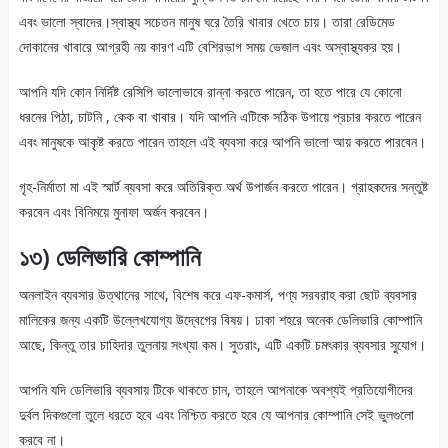
এবং ভালো স্বাদের।স্বাস্থ্য সচেতন মানুষ ঘরে তৈরি খাবার খেতে চায়। তারা রেডিমেড
দোকানের খাবারে আগ্রহী নয় কারণ এটি বেশিরভাগ সময় ভেজাল এবং অস্বাস্থ্যকর হয়।
আপনি যদি কোন নির্দিষ্ট রেসিপি ভালোভাবে রান্না করতে পারেন, তা হতে পারে যে কোনো
ধরনের পিঠা, চাটনি , কেক বা খাবার। যদি আপনি এটিকে সঠিক উপায়ে প্রচার করতে পারেন
এবং মানুষকে আকৃষ্ট করতে পারেন তাহলে এই ব্যবসা করে আপনি ভালো আয় করতে পারবেন।
গৃহ-নির্মাতা মা এই স্মার্ট ব্যবসা করে অতিরিক্ত অর্থ উপার্জন করতে পারেন। গ্রাহকদের সন্তুষ্ট
করবেন এবং বিনিময়ে মুনাফা অর্জন করবেন।
১৩) ডেলিভারি কোম্পানি
অনলাইন ব্যবসার উত্থানের সাথে, বিশেষ করে এফ-কমার্স, পণ্য সরবরাহ করা ছোট ব্যবসার
মালিকের জন্য একটি উল্লেখযোগ্য উদ্বেগের বিষয়। ঢাকা শহরে অনেক ডেলিভারি কোম্পানি
আছে, কিন্তু তার চাহিদার তুলনায় সংখ্যা কম। সুতরাং, এটি একটি চমৎকার ব্যবসার সুযোগ।
আপনি যদি ডেলিভারি ব্যবসায় টিকে থাকতে চান, তাহলে আপনাকে অবশ্যই প্রতিযোগীদের
দুর্বল দিকগুলো তুলে ধরতে হবে এবং নিশ্চিত করতে হবে যে আপনার কোম্পানি সেই ভুলগুলো
করবে না।