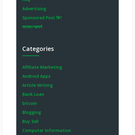
Advertising
Sponsored Post কি?
মতামত/পরামর্শ
Categories
Affiliate Marketing
Android Apps
Article Writing
Bank Loan
bitcoin
Blogging
Buy Sell
Computer Information