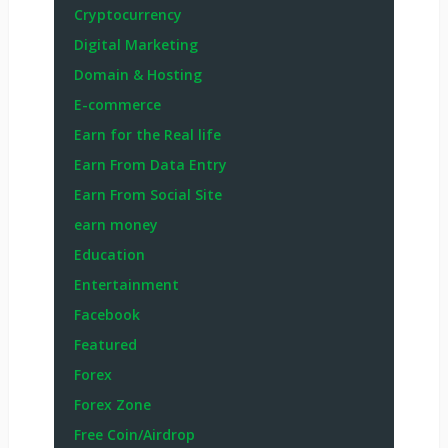
Cryptocurrency
Digital Marketing
Domain & Hosting
E-commerce
Earn for the Real life
Earn From Data Entry
Earn From Social Site
earn money
Education
Entertainment
Facebook
Featured
Forex
Forex Zone
Free Coin/Airdrop