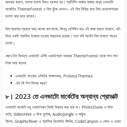
ব্যবহার করলে, তাদের ভালো থিমও দরকার হয়। প্রতিদিন হাজার হাজার মানুষ এনভাটো
মার্কেটের ThemeForest এ থিম খুঁজে দেখেন। এই থিম বিক্রি করে থিম ডেভেলাপাররা
ভালো আয় করে থাকেন।
থিম ব্যবসায় প্রথমে আয় অনেক কম থাকে, কিন্তু বেশিদিন ধরে এই কাজ করতে থাকলে, এটা
দিয়ে একটা প্যাসিভ ইনকাম হওয়ার সম্ভাবনা রয়েছে। তবে যদি আপনি থিম বানাতে পারেন
তবেই।
জেনে নিন কিভাবে এনভাটো এলিট ওয়ার্ডপ্রেস অথররা ThemeForest থেকে লাখ লাখ
টাকা আয় করেনঃ
এনভাটো পাওয়ার এলিটের সাক্ষাৎকার, ProteusThemes
এটা কি নিশ থিমের বছর?
৮। 2023 তে এনভাটো মার্কেটের অন্যান্য প্রোডাক্ট
এনভাটো মার্কেটে শুধু ওয়ার্ডপ্রেস থিমই বিক্রয় করা যায় না। PhotoDune এ স্টক
ফটো, VideoHive এ স্টক ফুটেজ, AudioJungle এ সাউন্ড
ক্লিপ, GraphicRiver এ গ্রাফিক রিলেটেড জিনিষ, CodeCanyon এ কোড ও ওয়েব