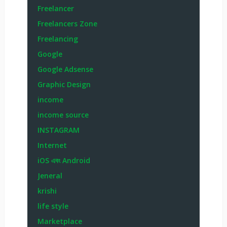
Freelancer
Freelancers Zone
Freelancing
Google
Google Adsense
Graphic Design
income
income source
INSTAGRAM
Internet
iOS এবং Android
Jeneral
krishi
life style
Marketplace