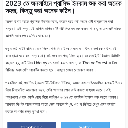
2023 তে অনলাইনে প্যাসিভ ইনকাম শুরু করা অনেক
সহজ, কিন্তু করা অনেক কঠিন।
অনেক উপায় আছে প্যাসিভ ইনকাম করার, কয়েক বছর কষ্ট করলে এটা বাস্তবায়ন করা
সম্ভব। এই সপ্তাহেই আপনি আপনার টি শার্ট বিজনেস শুরু করতে পারেন, তাহলে এই কাজে
আপনি সবার পেয়ে এগিয়ে থাকবেন।
শুধু একটি সাইট বানিয়ে রেখে দিলে সেতি দিয়ে ইনকাম হবে না। উপরে বলা কোন উপায়েই
কাজ ছাড়া আয় করা সম্ভব না। কষ্ট করে সব গড়ে নিতে হবে। ওয়েবসাইটে কিভাবে ভিজিটর
বাড়াতে হয়, এটি নিয়ে Udemy তে কোর্স করতে পারেন, বা ThemeForest এ থিম
বিক্রির জন্য সেটা মার্কেটিং করতে হবে। নাহলে তেমন বেচাকেনা হবেনা।
পরবর্তীতে এই প্যাসিভ ইনকাম টিউটোরিয়াল সিরিজে, আমরা এখানে উল্লেখিত কয়েকটি উপায়
নিয়ে বিস্তারিত আলোচনা করব, যেটা আপনার গোল সেট করতে সাহায্য করবে। এই
পন্থাগুলো থেকে একটি বেছে নিয়ে আপ্নিও ২০১৭ তে প্যাসিভ ইনকাম শুরু করতে পারেন।
আপনার কি কি কাজে দক্ষতা আছে সেটা কাগজে লিখুন, এরপর মিলিয়ে দেখুন কোন কাজটা
করতে আপনার জন্য সুবিধা হবে।
facebook
twitter