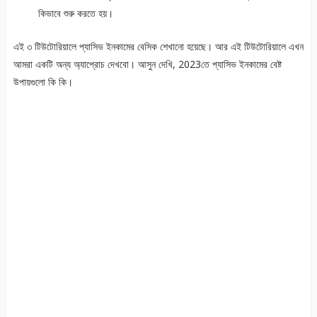
কিভাবে শুরু করতে হয়।
এই ৩ টিউটোরিয়ালে প্যাসিভ ইনকামের বেসিক শেখানো হয়েছে। আর এই টিউটোরিয়ালে এখন
আমরা একটি অন্য অ্যাপ্রোচ দেখবো। আসুন দেখি, 2023তে প্যাসিভ ইনকামের বেষ্ট
উপায়গুলো কি কি।