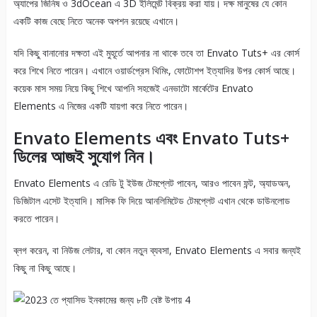
অ্যাপের জিনিষ ও 3dOcean এ 3D ইলিমেন্ট বিক্রয় করা যায়। দক্ষ মানুষের যে কোন
একটি কাজ বেছে নিতে অনেক অপশন রয়েছে এখানে।
যদি কিছু বানানোর দক্ষতা এই মুহূর্তে আপনার না থাকে তবে তা Envato Tuts+ এর কোর্স
করে শিখে নিতে পারেন। এখানে ওয়ার্ডপ্রেস থিমিং, ফোটোশপ ইত্যাদির উপর কোর্স আছে।
কয়েক মাস সময় নিয়ে কিছু শিখে আপনি সহজেই এনভাটো মার্কেটের Envato
Elements এ নিজের একটি যায়গা করে নিতে পারেন।
Envato Elements এবং Envato Tuts+
ডিলের আজই সুযোগ নিন।
Envato Elements এ রেডি টু ইউজ টেমপ্লেট পাবেন, আরও পাবেন ফন্ট, অ্যাডঅন,
ডিজিটাল এসেট ইত্যাদি। মাসিক ফি দিয়ে আনলিমিটেড টেমপ্লেট এখান থেকে ডাউনলোড
করতে পারেন।
ব্লগ করেন, বা নিউজ লেটার, বা কোন নতুন ব্যবসা, Envato Elements এ সবার জন্যই
কিছু না কিছু আছে।