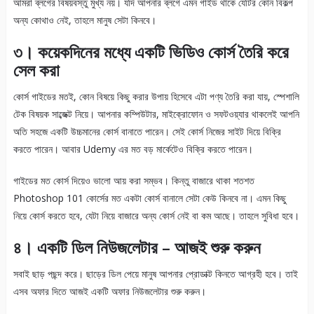
আমরা ব্লগের বিষয়বস্তু মুখ্য নয়। যদি আপনার ব্লগে এমন গাইড থাকে যেটির কোন বিকল্প
অন্য কোথাও নেই, তাহলে মানুষ সেটা কিনবে।
৩। কয়েকদিনের মধ্যে একটি ভিডিও কোর্স তৈরি করে
সেল করা
কোর্স গাইডের মতই, কোন বিষয়ে কিছু করার উপায় হিসেবে এটা পণ্য তৈরি করা যায়, স্পেশালি
টেক বিষয়ক সাব্জেক্ট নিয়ে। আপনার কম্পিউটার, মাইক্রোফোন ও সফটওয়্যার থাকলেই আপনি
অতি সহজে একটি উচ্চমানের কোর্স বানাতে পারেন। সেই কোর্স নিজের সাইট দিয়ে বিক্রি
করতে পারেন। আবার Udemy এর মত বড় মার্কেটেও বিক্রি করতে পারেন।
গাইডের মত কোর্স দিয়েও ভালো আয় করা সম্ভব। কিন্তু বাজারে থাকা শতশত
Photoshop 101 কোর্সের মত একটা কোর্স বানালে সেটা কেউ কিনবে না। এমন কিছু
নিয়ে কোর্স করতে হবে, যেটা নিয়ে বাজারে অন্য কোর্স নেই বা কম আছে। তাহলে সুবিধা হবে।
৪। একটি ডিল নিউজলেটার – আজই শুরু করুন
সবাই ছাড় পছন্দ করে। ছাড়ের ডিল পেয়ে মানুষ আপনার প্রোডাক্ট কিনতে আগ্রহী হবে। তাই
এসব অফার দিতে আজই একটি অফার নিউজলেটার শুরু করুন।