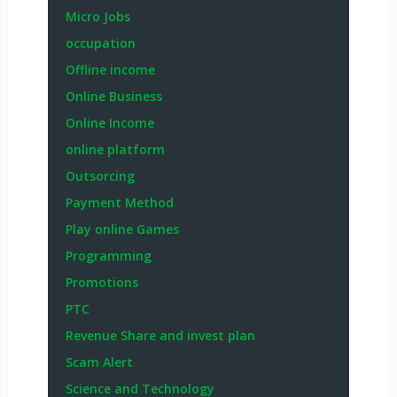
Micro Jobs
occupation
Offline income
Online Business
Online Income
online platform
Outsorcing
Payment Method
Play online Games
Programming
Promotions
PTC
Revenue Share and invest plan
Scam Alert
Science and Technology