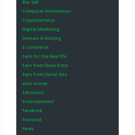
Buy Sell
Computer Information
Cryptocurrency
Digital Marketing
Domain & Hosting
E-commerce
Earn for the Real life
Earn From Data Entry
Earn From Social Site
earn money
Education
Entertainment
Facebook
Featured
Forex