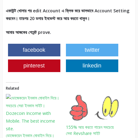
একাউন্ট
খোলার
পর
edit Account
এ
ক্লিক
করে
ভালভাবে
Account Setting
করবেন।
তারপর
20
ডলার
ইনভেস্ট
করে
আয়
করতে
থাকুন।
আমার
আজকের
পেমেন্ট
prove.
facebook
twitter
pinterest
linkedin
Related
155% আয় করতে পারেন সবচেয়ে
সেবা Revshare সাইট
ডোজেকয়েন ইনকাম মোবাইল দিয়ে।