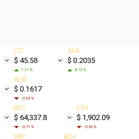
LTC
ADA
$ 45.58
$ 0.2035
1.21 %
8.13 %
XLM
$ 0.1617
-0.39 %
BTC
ETH
$ 64,337.8
$ 1,902.09
-0.71 %
-0.50 %
XRP
BCH