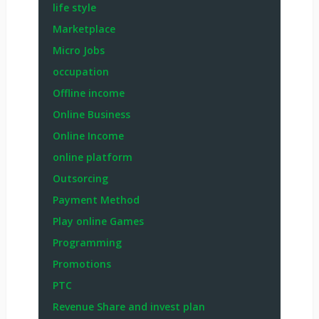
life style
Marketplace
Micro Jobs
occupation
Offline income
Online Business
Online Income
online platform
Outsorcing
Payment Method
Play online Games
Programming
Promotions
PTC
Revenue Share and invest plan