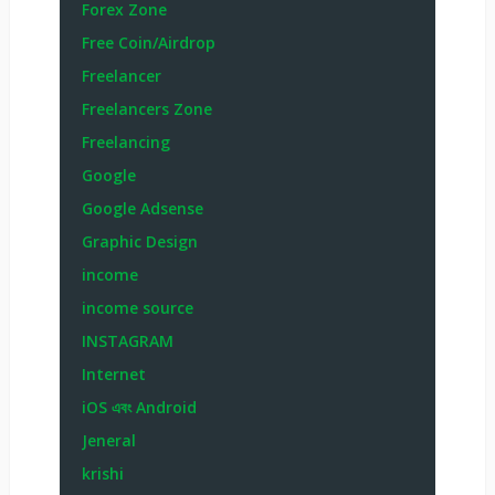
Forex Zone
Free Coin/Airdrop
Freelancer
Freelancers Zone
Freelancing
Google
Google Adsense
Graphic Design
income
income source
INSTAGRAM
Internet
iOS এবং Android
Jeneral
krishi