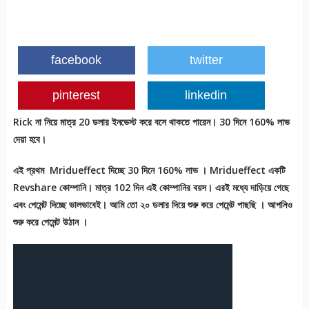
facebook
twitter
pinterest
linkedin
Rick
না
নিয়ে
মাত্র
20
ডলার
ইনভেস্ট
করে
বসে
থাকতে
পারেন।
30
দিনে
160%
লাভ
দেয়া
হবে।
এই প্রথম Mridueffect দিচ্ছে 30
দিনে
160%
লাভ । Mridueffect
একটি
Revshare
কোম্পানি।
মাত্র
102
দিন
এই
কোম্পানির
বয়স।
এরই
মধ্যে
দাড়িয়ে
গেছে
এবং
পেমেন্ট
দিচ্ছে
ভালভাবেই।
আমি
তো
২০
ডলার
দিয়ে
শুরু
করে
পেমেন্ট
পাছছি
।
আপনিও
শুরু
করে
পেমেন্ট
উঠান
।