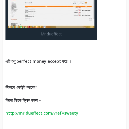
Mridueffect
এটি
শুধু
perfect money accept
করে
।
কীভাবে
একাউন্ট
করবেন
?
নিচের
লিংকে
ক্লিক
করুণ
–
http://mridueffect.com/?ref=sweety