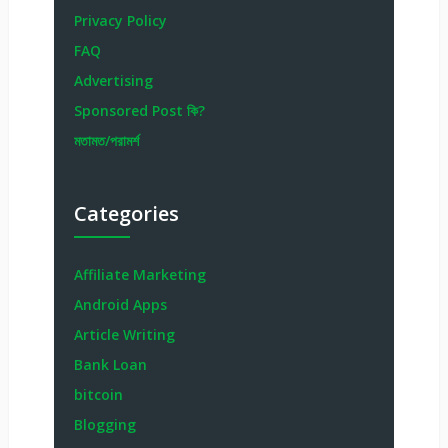
Privacy Policy
FAQ
Advertising
Sponsored Post কি?
মতামত/পরামর্শ
Categories
Affiliate Marketing
Android Apps
Article Writing
Bank Loan
bitcoin
Blogging