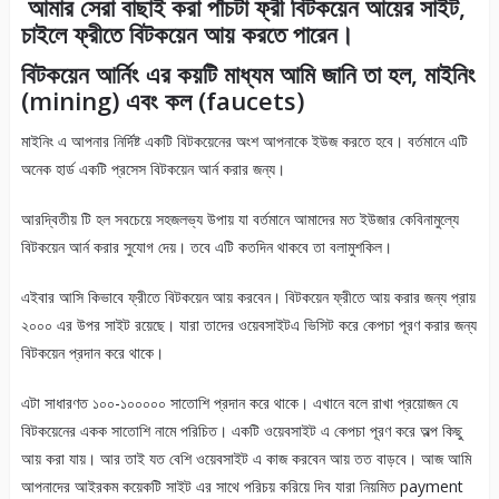
আমার সেরা বাছাই করা পাঁচটা ফ্রী বিটকয়েন আয়ের সাইট,
চাইলে ফ্রীতে বিটকয়েন আয় করতে পারেন।
বিটকয়েন আর্নিং এর কয়টি মাধ্যম আমি জানি তা হল, মাইনিং
(mining) এবং কল (faucets)
মাইনিং এ আপনার নির্দিষ্ট একটি বিটকয়েনের অংশ আপনাকে ইউজ করতে হবে। বর্তমানে এটি
অনেক হার্ড একটি প্রসেস বিটকয়েন আর্ন করার জন্য।
আরদ্বিতীয় টি হল সবচেয়ে সহজলভ্য উপায় যা বর্তমানে আমাদের মত ইউজার কেবিনামুল্যে
বিটকয়েন আর্ন করার সুযোগ দেয়। তবে এটি কতদিন থাকবে তা বলামুশকিল।
এইবার আসি কিভাবে ফ্রীতে বিটকয়েন আয় করবেন। বিটকয়েন ফ্রীতে আয় করার জন্য প্রায়
২০০০ এর উপর সাইট রয়েছে। যারা তাদের ওয়েবসাইটএ ভিসিট করে কেপচা পূরণ করার জন্য
বিটকয়েন প্রদান করে থাকে।
এটা সাধারণত ১০০-১০০০০০ সাতোশি প্রদান করে থাকে। এখানে বলে রাখা প্রয়োজন যে
বিটকয়েনের একক সাতোশি নামে পরিচিত। একটি ওয়েবসাইট এ কেপচা পূরণ করে অল্প কিছু
আয় করা যায়। আর তাই যত বেশি ওয়েবসাইট এ কাজ করবেন আয় তত বাড়বে। আজ আমি
আপনাদের আইরকম কয়েকটি সাইট এর সাথে পরিচয় করিয়ে দিব যারা নিয়মিত payment