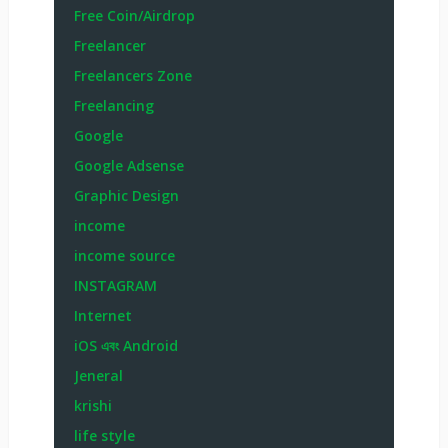
Free Coin/Airdrop
Freelancer
Freelancers Zone
Freelancing
Google
Google Adsense
Graphic Design
income
income source
INSTAGRAM
Internet
iOS এবং Android
Jeneral
krishi
life style