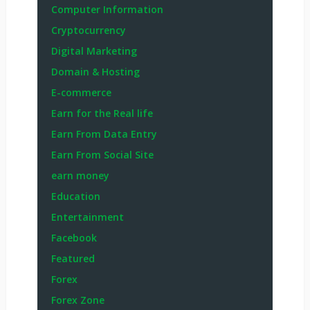
Computer Information
Cryptocurrency
Digital Marketing
Domain & Hosting
E-commerce
Earn for the Real life
Earn From Data Entry
Earn From Social Site
earn money
Education
Entertainment
Facebook
Featured
Forex
Forex Zone