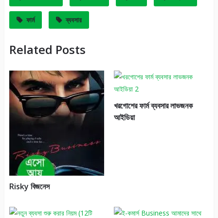
ফার্ম
ব্যবসার
Related Posts
খরগোশের ফার্ম ব্যবসার লাভজনক
আইডিয়া
Risky বিজনেস