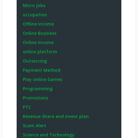
Micro Jobs
occupation
Offline income
Online Business
Online Income
online platform
Outsorcing
Payment Method
Play online Games
Programming
Promotions
PTC
Revenue Share and invest plan
Scam Alert
Science and Technology