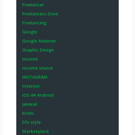
Freelancer
Freelancers Zone
Freelancing
Google
Google Adsense
Graphic Design
income
income source
INSTAGRAM
Internet
iOS এবং Android
Jeneral
krishi
life style
Marketplace