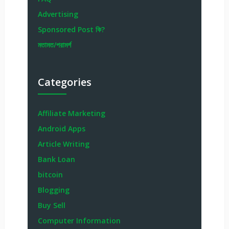
Advertising
Sponsored Post কি?
মতামত/পরামর্শ
Categories
Affiliate Marketing
Android Apps
Article Writing
Bank Loan
bitcoin
Blogging
Buy Sell
Computer Information