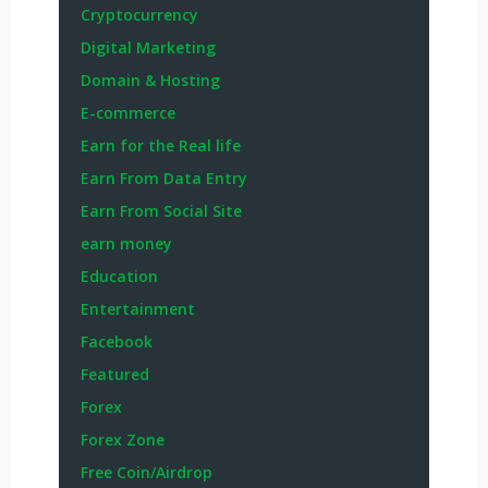
Cryptocurrency
Digital Marketing
Domain & Hosting
E-commerce
Earn for the Real life
Earn From Data Entry
Earn From Social Site
earn money
Education
Entertainment
Facebook
Featured
Forex
Forex Zone
Free Coin/Airdrop