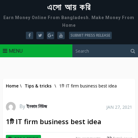
এসো আয় করি
Earn Money Online From Bangladesh. Make Money From
Home
SUBMIT PRESS RELEASE
MENU
Home
\
Tips & tricks
\
1টি IT firm business best idea
By
ইনকাম নিউজ
JAN 27, 2021
1টি IT firm business best idea