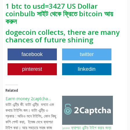
1 btc to usd=3427 US Dollar
coinbulb সাইট থেকে ফ্রিতে bitcoin আয়
করুন
dogecoin collects, there are many
chances of future shining
facebook
twitter
pinterest
linkedin
Related
Earm money 2captcha…
ডাটা এন্ট্রি কী: ডাটা এন্ট্রি বলতে এক
কথায় টাইপিং জব। ডাটা এন্ট্রি ৩
প্রকার : অডিও শুনে টাইপিং, কোন কিছু
কপি পেস্ট করা, ইমেজ দেখে ক্যাপচা
টাইপ করা। আর সবচেয়ে সহজ কাজ
১০০০ ক্যাপচা এন্টির টাইপ করার জন্য