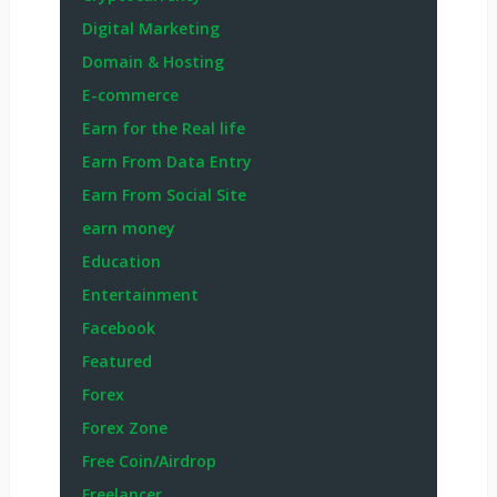
Digital Marketing
Domain & Hosting
E-commerce
Earn for the Real life
Earn From Data Entry
Earn From Social Site
earn money
Education
Entertainment
Facebook
Featured
Forex
Forex Zone
Free Coin/Airdrop
Freelancer