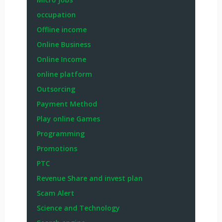
occupation
Offline income
Online Business
Online Income
online platform
Outsorcing
Payment Method
Play online Games
Programming
Promotions
PTC
Revenue Share and invest plan
Scam Alert
Science and Technology