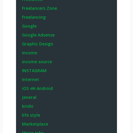
Freelancers Zone
Freelancing
Google
Google Adsense
Graphic Design
income
income source
INSTAGRAM
Internet
iOS এবং Android
Jeneral
krishi
life style
Marketplace
Micro Jobs