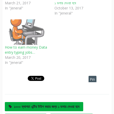
হল ইমেজ দেখে ক্যাপচা টাইপ করা।
March 21, 2017
১ ডলার দেওয়া হবে
একটি ইমেজের মধ্যে প্যাচানো বা আকা
In "Jeneral"
October 13, 2017
বাকা বর্ণ থাকবে তা দেখে আপনাকে
In "Jeneral"
টাইট করতে হবে।…
How to earn money Data
entry typing jobs…
March 20, 2017
In "Jeneral"
Pin
It
১০০০ ক্যাপচা এন্টির টাইপ করার জন্য ১ ডলার দেওয়া হবে