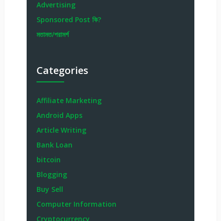
Advertising
Sponsored Post কি?
মতামত/পরামর্শ
Categories
Affiliate Marketing
Android Apps
Article Writing
Bank Loan
bitcoin
Blogging
Buy Sell
Computer Information
Cryptocurrency