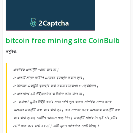
bitcoin free mining site CoinBulb
অসুবিধা:
একাধিক একাউন্ট খোলা যাবে না।
> একটি মাত্র আইপি এড্রেস ব্যবহার করতে হবে।
> জিমেল একাউন্ট ব্যবহার করা সবচেয়ে নিরাপদ ও ফ্রেজিবল।
> একসাথে ২টি উইনডোতে বা ট্যাবে কাজ যাবে না।
> ক্যাপচা এন্ট্রি টাইট করার সময় বেশি ভূল করলে সাময়িক সময়ে জন্য
আপনার একাউন্ট অফ করে রাখা হয়। কত সময়ের জন্য আপনাকে একাউন্ট অফ
করে রাখা হয়েছে নোটিশ আসলে পড়ে নিন। একাউন্ট সাধারণত দুই চার ঘন্টার
বেশি অফ করে রাখা হয় না। এটি মূলত আপনাকে রেস্ট দিচ্ছে।