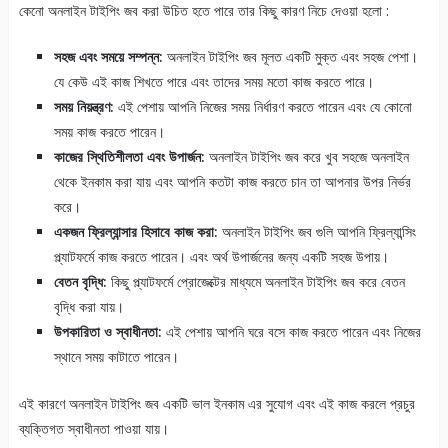
কেনো অনলাইন টাইপিং জব করা উচিত হতে পারে তার কিছু কারণ নিচে দেওয়া হলো :
সহজ এবং সময়ে সম্পন্ন:
অনলাইন টাইপিং জব মূলত একটি মুক্ত এবং সহজ পেশা।
যে কেউ এই কাজ শিখতে পারে এবং তাদের সময় মতো কাজ করতে পারে।
সময় নিয়ন্ত্রণ:
এই পেশায় আপনি নিজের সময় নির্ধারণ করতে পারেন এবং যে কোনো
সময় কাজ করতে পারেন।
কাজের স্থিতিশীলতা এবং উপার্জন:
অনলাইন টাইপিং জব করে খুব সহজে অনলাইন
থেকে ইনকাম করা যায় এবং আপনি কতটা কাজ করতে চান তা আপনার উপর নির্ভর
করে।
একজন ফ্রিল্যান্সার হিসাবে কাজ করা:
অনলাইন টাইপিং জব গুলি আপনি ফ্রিল্যান্সিং
প্ল্যাটফর্মে কাজ করতে পারেন। এবং অর্থ উপার্জনের জন্য একটি সহজ উপায়।
বেতন বৃদ্ধি:
কিছু প্ল্যাটফর্মে প্রোজেক্টের মাধ্যমে অনলাইন টাইপিং জব করে বেতন
বৃদ্ধি করা যায়।
উপকারিতা ও স্বাধীনতা:
এই পেশায় আপনি ঘরে বসে কাজ করতে পারেন এবং নিজের
স্থানে সময় কাটাতে পারেন।
এই কারণে অনলাইন টাইপিং জব একটি ভাল ইনকাম এর সুযোগ এবং এই কাজ করলে প্রচুর
ব্যক্তিগত স্বাধীনতা পাওয়া যায়।