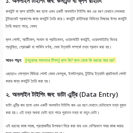
১. অনলাইন টাইপিং জব: কনটেন্ট বা ব্লগ রাইটিং
কনটেন্ট বা ব্লগ রাইটিং জব হলো এমন একটি অনলাইন টাইপিং জব এর ধরণ যেখানে লেখকরা
ইন্টারনেটে প্রকাশের জন্য কনটেন্ট তৈরি করে। কনটেন্ট রাইটাররা বিভিন্ন বিষয়ের উপর কনটেন্ট
তৈরি করতে পারে, যেমন:
ব্লগ পোস্ট, আর্টিকেল, সংবাদ বা প্রতিবেদন, ওয়েবসাইট কনটেন্ট, ওয়েবসাইটের ভিতর
প্রযুক্তি, প্রোডাক্ট বা সার্ভিস বর্ণনা, সেবা ইত্যাদি সম্পর্কে তথ্য প্রদান করা হয়।
আরও পড়ুন:
[নতুনদের সফলতার টিপস] ব্লগ কি? ব্লগ থেকে কি ধরনের আয় হয়?
এছাড়াও সোশ্যাল মিডিয়া পোস্ট যেমন ফেসবুক, ইনস্টাগ্রাম, টুইটার ইত্যাদি প্ল্যাটফর্মে পোস্ট
করার জন্য কনটেন্ট তৈরি করা হয়।
২. অনলাইন টাইপিং জব: ডাটা এন্ট্রি (Data Entry)
ডাটা এন্ট্রি জব হলো এমন একটি অনলাইন টাইপিং জব এর ধরণ যেখানে ডেটাবেসে তথ্য যুক্ত
করা হয়। এই তথ্য অথবা ডেটা হতে পারে পুরাতন তথ্য বা নতুন ডেটা।
এই ধরনের কাজ সহজ, প্রয়োজনীয় উপকরণ দিয়ে করা যায় এবং বেশিরভাগ সময় কাজ করার