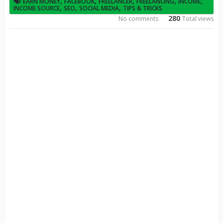
,
,
,
,
,
EARN MONEY
FACEBOOK
FREELANCER
FREELANCING
INCOME
,
,
,
INCOME SOURCE
SEO
SOCIAL MEDIA
TIPS & TRICKS
280
No comments
Total views