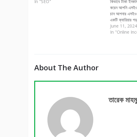
In "SEO"
কিভাবে টাকা ইনকা
করেন আপনি এসইও
চান আপনার এসইও স
একটি ক্যারিয়ার গ
করবেন। অনেক ব্য
June 11, 2024
শিখে ফেলেছেন, কি
In "Online In
জন্য এখনও বেকার
About The Author
তারেক মাহম