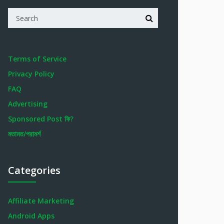
Terms of Service
Privacy Policy
FAQ
Advertising
Sponsored Post কি?
মতামত/পরামর্শ
Categories
Affiliate Marketing
Android Apps