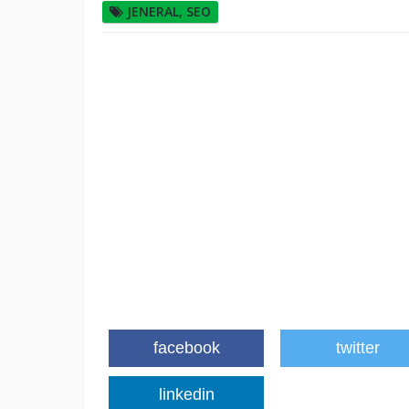
JENERAL
,
SEO
facebook
twitter
linkedin