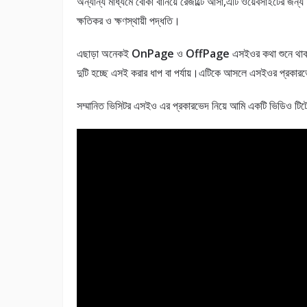
অন্যান্য মাধ্যমে বোকা বানিয়ে রেজাল্টে আসা,এটি ওয়েবসাইটের জন্য
ক্ষতিকর ও ক্ষণস্থায়ী পদ্ধতি।
এছাড়া অনেকই
OnPage
ও
OffPage
এসইওর কথা শুনে থা
দুটি হচ্ছে এসই করার ধাপ বা পর্যায়।এটিকে আসলে এসইওর প্রকার
সম্মানিত ভিসিটর এসইও এর প্রকারভেদ নিয়ে আমি একটি ভিডিও টিট