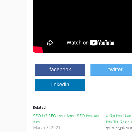
facebook
twitter
linkedin
Related
SEO কি? SEO শেখার উপায় : SEO শিখে আয়
এসইও শিখে কিভাব
করুন
শিখে টাকা ইনকাম ক
March 3, 2021
হ্যালো বন্ধুরা, 