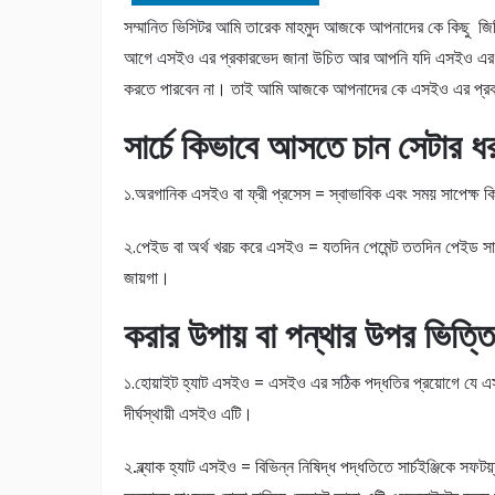
সম্মানিত ভিসিটর আমি তারেক মাহমুদ আজকে আপনাদের কে কিছু 
আগে এসইও এর প্রকারভেদ জানা উচিত আর আপনি যদি এসইও এর প
করতে পারবেন না। তাই আমি আজকে আপনাদের কে এসইও এর প্রকা
সার্চে কিভাবে আসতে চান সেটার 
১.অরগানিক এসইও বা ফ্রী প্রসেস = স্বাভাবিক এবং সময় সাপেক্ষ কি
২.পেইড বা অর্থ খরচ করে এসইও = যতদিন পেমেন্ট ততদিন পেইড সার
জায়গা।
করার উপায় বা পন্থার উপর ভিত্ত
১.হোয়াইট হ্যাট এসইও = এসইও এর সঠিক পদ্ধতির প্রয়োগে যে 
দীর্ঘস্থায়ী এসইও এটি।
২
.
ব্ল্যাক হ্যাট এসইও = বিভিন্ন নিষিদ্ধ পদ্ধতিতে সার্চইঞ্জিকে সফটয়্