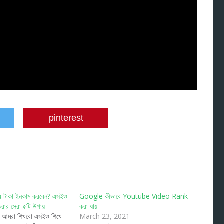
pinterest
ে টাকা ইনকাম করবেন? এসইও
Google কীভাবে Youtube Video Rank
রার সেরা ৫টি উপায়
করা যায়
আজ আমরা শিখবো এসইও শিখে
March 23, 2021