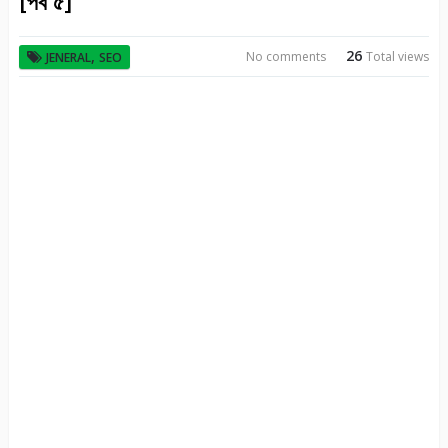
[পর্ব ৫]
26
,
No comments
Total views
JENERAL
SEO