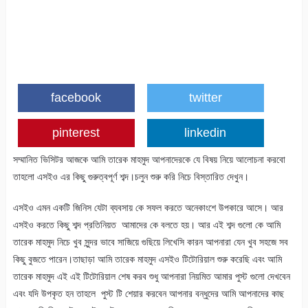
facebook
twitter
pinterest
linkedin
সম্মানিত ভিসিটর আজকে আমি তারেক মাহমুদ আপনাদেরকে যে বিষয় নিয়ে আলোচনা করবো
তাহলো এসইও এর কিছু গুরুত্বপূর্ণ শব্দ।চলুন শুরু করি নিচে বিস্তারিত দেখুন।
এসইও এমন একটি জিনিস যেটা ব্যবসায় কে সফল করতে অনেকাংশে উপকারে আসে। আর
এসইও করতে কিছু শব্দ প্রতিনিয়ত আমাদের কে বলতে হয়। আর এই শব্দ গুলো কে আমি
তারেক মাহমুদ নিচে খুব সুন্দর ভাবে সাজিয়ে গুছিয়ে লিখেসি কারন আপনারা যেন খুব সহজে সব
কিছু বুজতে পারেন।তাছাড়া আমি তারেক মাহমুদ এসইও টিটোরিয়াল শুরু করেছি এবং আমি
তারেক মাহমুদ এই এই টিটোরিয়াল শেষ করব শুধু আপনারা নিয়মিত আমার পুস্ট গুলো দেখবেন
এবং যদি উপকৃত হন তাহলে পুস্ট টি শেয়ার করবেন আপনার বন্ধুদের আমি আপনাদের কাছ