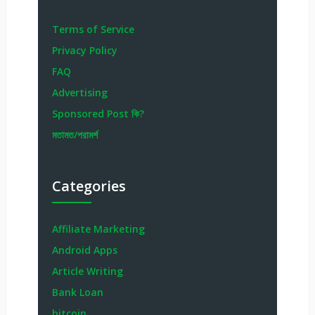
Terms of Service
Privacy Policy
FAQ
Advertising
Sponsored Post কি?
মতামত/পরামর্শ
Categories
Affiliate Marketing
Android Apps
Article Writing
Bank Loan
bitcoin