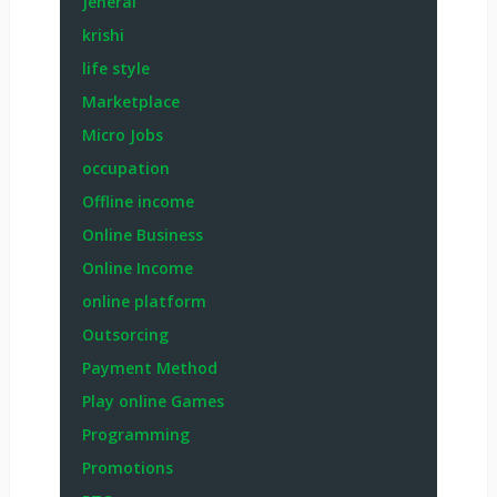
Jeneral
krishi
life style
Marketplace
Micro Jobs
occupation
Offline income
Online Business
Online Income
online platform
Outsorcing
Payment Method
Play online Games
Programming
Promotions