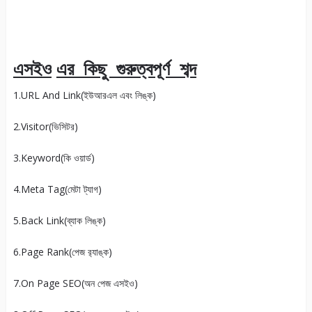
এসইও
এর কিছু গুরুত্বপূর্ণ শব্দ
1.URL And Link(ইউআরএল এবং লিঙ্ক)
2.Visitor(ভিসিটর)
3.Keyword(কি ওয়ার্ড)
4.Meta Tag(মেটা ট্যাগ)
5.Back Link(ব্যাক লিঙ্ক)
6.Page Rank(পেজ র‍্যাঙ্ক)
7.On Page SEO(অন পেজ এসইও)