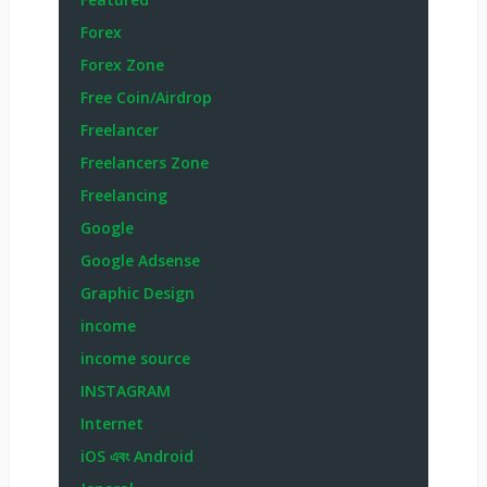
Forex
Forex Zone
Free Coin/Airdrop
Freelancer
Freelancers Zone
Freelancing
Google
Google Adsense
Graphic Design
income
income source
INSTAGRAM
Internet
iOS এবং Android