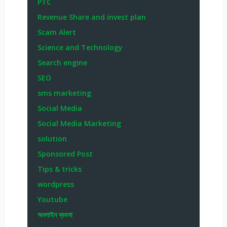
PTC
Revenue Share and invest plan
Scam Alert
Science and Technology
Search engine
SEO
sms marketing
Social Media
Social Media Marketing
solution
Sponsored Post
Tips & tricks
wordpress
Youtube
অনলাইন ব্যবসা