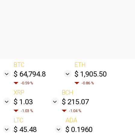
BTC
ETH
$ 64,794.8
$ 1,905.50
-0.59 %
-0.86 %
XRP
BCH
$ 1.03
$ 215.07
-1.03 %
-1.04 %
LTC
ADA
$ 45.48
$ 0.1960