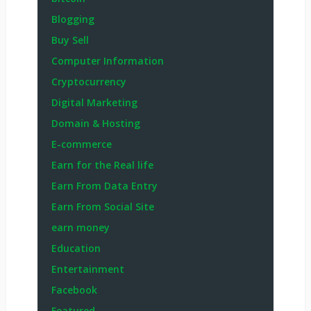
Blogging
Buy Sell
Computer Information
Cryptocurrency
Digital Marketing
Domain & Hosting
E-commerce
Earn for the Real life
Earn From Data Entry
Earn From Social Site
earn money
Education
Entertainment
Facebook
Featured