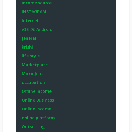
income source
INSTAGRAM
Internet
iOS এবং Android
Jeneral
krishi
life style
Marketplace
Micro Jobs
occupation
Offline income
Online Business
Online Income
online platform
Outsorcing