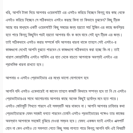
ধরি, আপনি টাকা দিয়ে আপনার ওয়েবসাইট এর এসইও করিয়ে নিচ্ছেন কিন্তু যার কাছ থেকে
এসইও করিয়ে নিচ্ছেন সে সঠিকভাবে এসইও করছে কিনা তা কিভাবে বুঝবেন? কিছু ট্রিক
আছে যার মাধ্যমে একটি ওয়েবসাইট কিছু সময়ের জন্য হয়তো সার্চ ইন্জিন এর কাছে জনপ্রিয়
হতে পারে কিন্তু কিছুদিন পরই হয়তো আপনার র্যাং ক কমে যাবে সেই ভুল ট্রিক এর জন্য।
তাই সঠিকভাবে এসইও করার সম্পর্কে যদি আপনার ধারনা থাকে তাহলে সেই এসইও-র
কাজগুলো দেখেই আপনি বুঝতে পারবেন যে কাজগুলো সঠিকভাবে করা হচ্ছে কি-না। তাই
খারাপ কোয়ালিটির এসইও সার্ভিস এর হাত থেকে বাচতে আপনাকে অবশ্যই এসইও এর
প্রাথমিক ধারনা রাখতে হবে।
আপনার ও এসইও প্রোভাইডার এর মধ্যে ভালো যোগাযোগ হবে
আপনি যদি এসইও একেবারেই না জানেন তাহলে কাজটি কিভাবে সম্পন্ন হবে তা নি যে এসইও
প্রোভাইডারএর সাথে আলোচনায় আপনার কাছে অনেক কিছুই দুর্বোদ্ধ মনে হতে পারে।
এসইও মোটামুটি শিখতে পারলে এই সমস্যাটি আর থাকবে না। আপনি আপনার চাহিদার কথা
প্রেভাইডারকে যেমন সহজই বলতে পারবেন তেমনি এসইও প্রভাইডারের পক্ষেও তার কাজের
অবস্থান আপনাকে সহজেই বুঝিয়ে দেওয়া সম্ভব হবে। যেমন: একজন যতই এসইও এক্সপার্ট
হোন না কেন এসইও তে সফলতা পেতে কিছু সময় লাগতে পারে কিন্তু আপনি যদি এই বিষয়টি