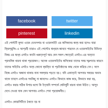
facebook
twitter
pinterest
linkedin
এই পোস্টটি মূলত ওয়েব ডেভলপার বা ওয়েবসাইট এর মালিকদের জন্য করা হলেও যারা
ফ্রিল্যান্সিং-এ আগ্রহী তারাও এই পোস্টের মাধ্যমে জানতে পারবেন যে ওয়েবসাইটের বিভিন্ন
বিষয় এর মধ্যে এসইও কতটা গুরুত্বপূর্ন আর কেন সকল ক্ষেত্রেই এসইও-এর অন্তত
প্রাথমিক ধারনা থাকা প্রয়োজন। অনেক ওয়েবসাইটের মালিকেরা তাদের সময় স্বল্পতার কারনে
তাদের সাইটের এসইও অন্য কোনো ব্যাক্তি বা প্রতিষ্ঠানের কাছ থেকে করিয়ে নেন। ফলে
নিজে এসইও অজানা থাকায় নানা সমস্যায় পড়তে হয়। যদি একান্তই আপনার সময়ের অভাব
থাকে তাহলে এসইওর সবকিছু না জানলেও এসইও কিভাবে কাজ করে, কিভাবে করা হয়,
এসইও করার সঠিক উপায় গুলো কি ইত্যাদি সম্পর্কে মোটামুটি ধারনা থাকা উচিত। আসুন
দেখে নেওয়া যাক কেন আপনার এসইও শেখা প্রয়োজনীয়।
এসইও কোয়ালিটিতে ঠকতে হয় না