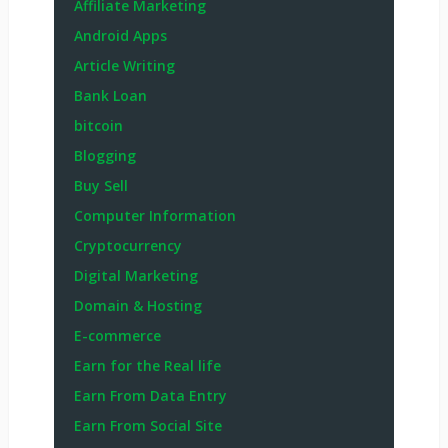
Affiliate Marketing
Android Apps
Article Writing
Bank Loan
bitcoin
Blogging
Buy Sell
Computer Information
Cryptocurrency
Digital Marketing
Domain & Hosting
E-commerce
Earn for the Real life
Earn From Data Entry
Earn From Social Site