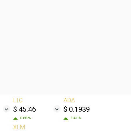
LTC
ADA
$ 45.46
$ 0.1939
0.68 %
1.41 %
XLM