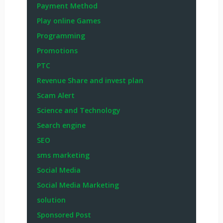
Payment Method
Play online Games
Programming
Promotions
PTC
Revenue Share and invest plan
Scam Alert
Science and Technology
Search engine
SEO
sms marketing
Social Media
Social Media Marketing
solution
Sponsored Post