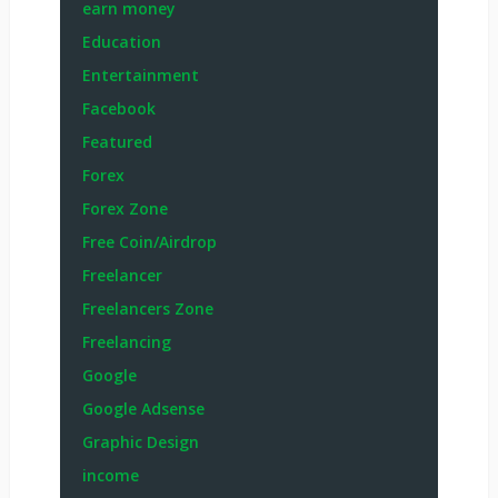
earn money
Education
Entertainment
Facebook
Featured
Forex
Forex Zone
Free Coin/Airdrop
Freelancer
Freelancers Zone
Freelancing
Google
Google Adsense
Graphic Design
income