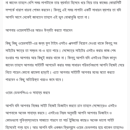
না জানেন তাহলে বেশি সময় লাগাটাকে তার ব্যার্থতা হিসেবে ধরে নিয়ে তার কাজের কোয়ালিটি
সম্পর্কে খারাপ ধারনা পোষন করবেন। কিন্তু এই সময় লাগাটা একটি সাধারন ব্যাপার তা যদি
আপনি আগে থেকেই জানতেন তাহলে এই ভুল বোঝাবুঝি হতো না।
আপনার ওয়েবসাইটএর আরও উন্নতি করতে পারবেন
কিছু কিছু ওয়েবসাইট-এর জন্য ফুল টাইম এসইও এক্সপার্ট নিয়োগ দেওয়া থাকে কিন্তু সব
সাইটের ক্ষত্রে তা সম্ভব না-ও হতে পারে। সেক্ষেত্রে সাইটের এসইও করার কাজ শেষ
হওয়ার পর আপনার আর কিছুই করার থাকে না। কিন্তু আপনি যদি এসইওর নিয়ম কানুন
জানেন তাহলে আপনার সাইটটি আপডেট করার সময় সাধারন পরিবর্তনগুলো আপনি নিজেই সেরে
নিতে পারেন কোনো ঝামেলা ছাড়াই। এতে আপনার সাইটটি আপনার মনের মতো করতে
পারবেন ও কিছু অতিরিক্ত খরচও কমে যাবে।
ওয়েব ডেভলপিংএ-ও সাহায্য করবে
আপনি যদি আপনার নিজের সাইট নিজেই ডিজাইন করতে চান তাহলে সেক্ষেত্রেও এসইও
আপনাকে অনেক সাহায্য করবে। এসইওর নিয়ম অনুযায়ী আপনি আপনার ডিজাইন ও
কোডগুলো সুবিন্যস্তভাবে সাজাতে পারলে তা সার্চ ইন্জিনের কাছেও অনেক ভালো সাইট
হিসেবেই গন্য হবে। আর আপনি যদি একজন ফ্রিল্যান্স ওয়েব ডেভলপার হয়ে থাকেন তাহলেও