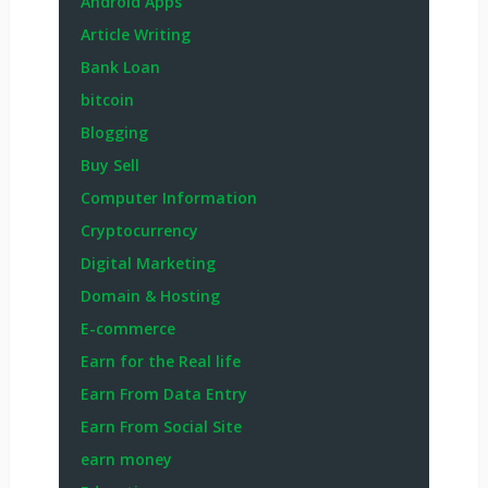
Android Apps
Article Writing
Bank Loan
bitcoin
Blogging
Buy Sell
Computer Information
Cryptocurrency
Digital Marketing
Domain & Hosting
E-commerce
Earn for the Real life
Earn From Data Entry
Earn From Social Site
earn money