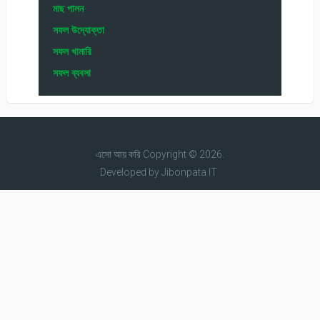
মাছ পালন
সফল উদ্যোক্তা
সফল খামারি
সফল ব্যবসা
এসো আয় করি
Copyright © 2026.
Developed by
Jibonpata IT