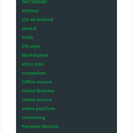
INSTAGRAM
Internet
iOS এবং Android
Jeneral
krishi
life style
Marketplace
Micro Jobs
occupation
Offline income
Online Business
Online Income
online platform
Outsorcing
Payment Method