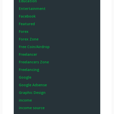
Education
Entertainment
Facebook
Featured
Forex
Forex Zone
Free Coin/Airdrop
Freelancer
Freelancers Zone
Freelancing
Google
Google Adsense
Graphic Design
income
income source