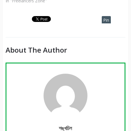
In "Freelancers Zone"
Pin
It
About The Author
শঙ্খচিল