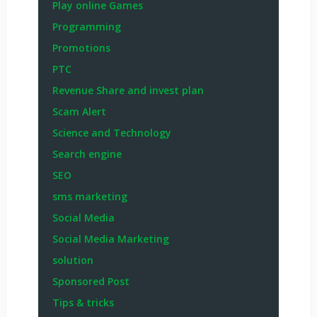
Play online Games
Programming
Promotions
PTC
Revenue Share and invest plan
Scam Alert
Science and Technology
Search engine
SEO
sms marketing
Social Media
Social Media Marketing
solution
Sponsored Post
Tips & tricks