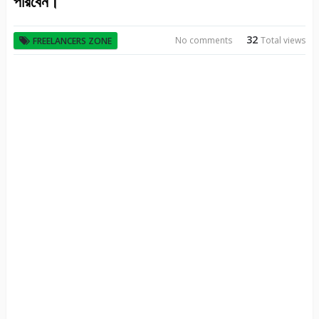
পারবেন।
32
No comments
Total views
FREELANCERS ZONE